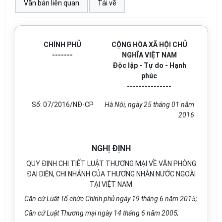
Văn bản liên quan
Tải về
CHÍNH PHỦ
CỘNG HÒA XÃ HỘI CHỦ
-------
NGHĨA VIỆT NAM
Độc lập - Tự do - Hạnh
phúc
---------------
Số: 07/2016/NĐ
-
CP
Hà Nội, ngày 25 tháng 01 năm
2016
NGHỊ ĐỊNH
QUY ĐỊNH CHI TIẾT LUẬT THƯƠNG MẠI VỀ VĂN PHÒNG
ĐẠI DIỆN, CHI NHÁNH CỦA THƯƠNG NHÂN NƯỚC NGOÀI
TẠI VIỆT NAM
Căn cứ Luật Tổ chức Chính phủ ngày 19 tháng 6 năm 2015;
Căn cứ Luật Thương mại ngày 14
tháng
6 năm 2005;