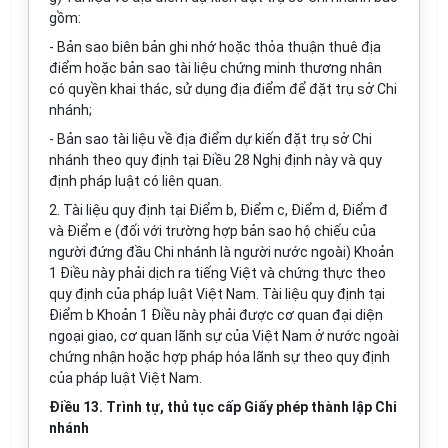
gồm:
- Bản sao biên bản ghi nhớ hoặc thỏa thuận thuê địa
điểm hoặc bản sao tài liệu chứng minh thương nhân
có quyền khai thác, sử dụng địa điểm để đặt trụ
sở
Chi
nhánh;
- Bản sao tài liệu về địa điểm dự kiến đặt trụ sở Chi
nhánh theo quy định tại Điều 28 Nghị định này và quy
định pháp luật có liên quan.
2. Tài liệu quy định tại Điểm b, Điểm c, Điểm d, Điểm đ
và Điểm e (đối với trường hợp bản sao hộ chiếu của
người đứng đầu Chi nhánh
là
người n
ướ
c ngoài) Khoản
1 Điều này phải dịch ra tiếng Việt và chứng thực theo
quy định
của pháp luật Việt Nam. Tài liệu quy định tại
Điểm b Khoản 1 Điều này phải được cơ quan đại diện
ngoại giao, cơ quan lãnh sự của Việt Nam ở nước ngoài
chứng nhận hoặc hợp pháp
hóa
lãnh sự theo quy định
của pháp luật Việt Nam.
Điều 13. Trình tự, thủ tục cấp Giấy phép thành lập Chi
nhánh