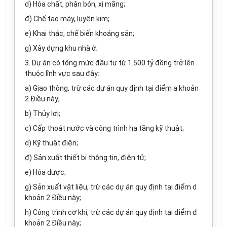
d) Hóa
chất, phân bón, xi măng;
đ) Chế tạo máy, luyện kim;
e) Khai thác, chế biến k
hoán
g sản;
g) Xây dựng khu nhà ở;
3. Dự án có tổng mức đầu tư từ 1.500 tỷ đồng trở lên
thuộc lĩnh vực sau đây:
a) Giao thông, trừ các dự án quy định tại điểm a khoản
2 Điều này;
b) Thủy lợi;
c) Cấp
thoát
nước và công trình hạ tầng kỹ thuật;
d) Kỹ thuật điện;
đ) Sản xuất thiết bị thông tin, điện tử;
e) Hóa
dược;
g) Sản xuất vật liệu, trừ các dự án quy định tại điểm d
khoản 2 Điều này;
h) Công trình cơ khí, trừ các dự án quy định tại điểm đ
khoản 2 Điều này;