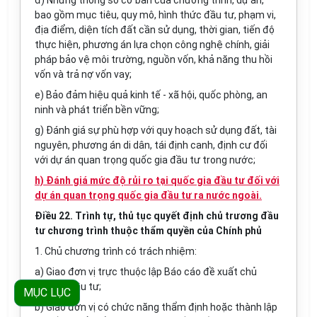
đ) Những thông số cơ bản của chương trình, dự án,
bao gồm mục tiêu, quy mô, hình thức đầu tư, phạm vi,
địa điểm, diện tích đất cần sử dụng, thời gian, tiến độ
thực hiện, phương án lựa chọn công nghệ chính, giải
pháp bảo vệ môi trường, nguồn vốn, khả năng thu hồi
vốn và trả nợ vốn vay;
e) Bảo đảm hiệu quả kinh tế - xã hội, quốc phòng, an
ninh và phát triển bền vững;
g) Đánh giá sự phù hợp với quy hoạch sử dụng đất, tài
nguyên, phương án di dân, tái định canh, định cư đối
với dự án quan trọng quốc gia
đầu tư
trong nước;
h) Đánh giá mức độ rủi ro tại quốc gia đầu tư đối với
dự án quan trọng quốc gia đầu tư ra nước ngoài.
Điều 22. Trình tự, thủ tục quyết định chủ trương đầu
tư chương trình thuộc thẩm quyền của Chính phủ
1. Chủ chương trình có trách nhiệm:
a) Giao đơn vị trực thuộc lập Báo cáo đề xuất chủ
trương đầu tư;
MỤC LỤC
b) Giao đơn vị có chức năng thẩm định hoặc thành lập