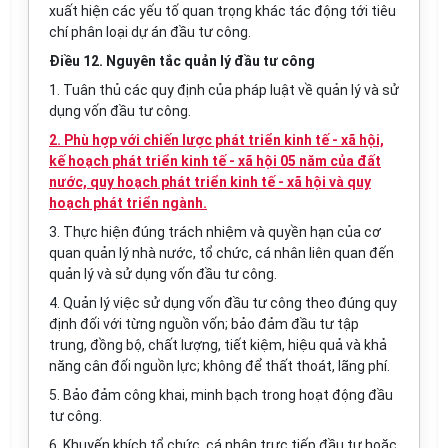
xuất hiện các yếu tố quan trọng khác tác động tới tiêu
chí phân loại dự án đầu tư công.
Điều 12. Nguyên tắc quản lý đầu tư công
1. Tuân thủ các
quy định
của pháp luật về quản lý và sử
dụng vốn đầu tư công.
2. Phù hợp với chiến lược phát triển kinh tế - xã hội,
kế hoạch phát triển kinh tế - xã hội 05 năm của đất
nước, quy hoạch phát triển kinh tế - xã hội và quy
hoạch phát triển ngành.
3. Thực hiện đúng trách nhiệm và quyền hạn của cơ
quan quản lý nhà nước, tổ chức, cá nhân liên quan đến
quản lý và sử dụng vốn đầu tư công.
4. Quản lý việc sử dụng vốn đầu tư công theo đúng quy
định đối với từng nguồn vốn; bảo đảm đầu tư tập
trung, đồng bộ, chất lượng, tiết kiệm, hiệu quả và khả
năng cân đối nguồn lực; không để thất
thoát
, lãng phí.
5. Bảo đảm công khai, minh bạch trong hoạt động đầu
tư công.
6. Khuyến khích tổ chức, cá nhân trực tiếp đầu tư hoặc