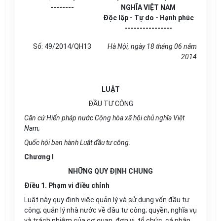
--------
NGHĨA VIỆT NAM
Độc lập - Tự do - Hạnh phúc
----------------
Số: 49/2014/QH13
Hà Nội, ngày 18 tháng 06 năm
2014
LUẬT
ĐẦU TƯ CÔNG
Căn cứ Hiến pháp nước Cộng hòa xã hội chủ nghĩa Việt
Nam;
Quốc hội ban hành Luật đầu tư công.
Chương I
NHỮNG QUY ĐỊNH CHUNG
Điều 1. Phạm vi điều chỉnh
Luật này quy định việc quản lý và sử dụng vốn đầu tư
công; quản lý nhà nước về đầu tư công; quyền, nghĩa vụ
và trách nhiệm của cơ quan, đơn vị, tổ chức, cá nhân