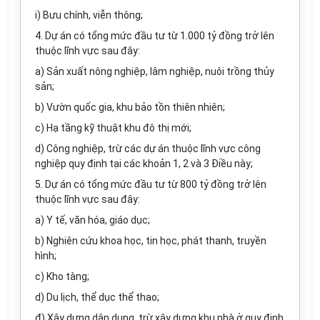
i) Bưu chính, viễn thông;
4. Dự án có tổng mức đầu tư từ 1.000 tỷ đồng trở lên
thuộc lĩnh vực sau đây:
a) Sản xuất nông nghiệp, lâm nghiệp, nuôi trồng thủy
sản;
b) Vườn quốc gia, khu bảo tồn thiên nhiên;
c) Hạ tầng kỹ thuật khu đô thị mới;
d) Công nghiệp, trừ các dự án thuộc lĩnh vực công
nghiệp quy định tại các khoản 1, 2 và 3 Điều này;
5. Dự án có tổng mức đầu tư từ 800 tỷ đồng trở lên
thuộc lĩnh vực sau đây:
a) Y tế,
văn
hóa
, giáo dục;
b) Nghiên cứu khoa học, tin học, phát thanh, truyền
hình;
c) Kho tàng;
d) Du lịch, thể dục thể thao;
đ) Xây dựng dân dụng, trừ xây dựng khu nhà ở quy định