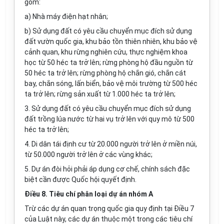
gồm:
a) Nhà máy điện hạt nhân;
b) Sử dụng đất có yêu cầu chuyển mục đích sử dụng
đất vườn quốc gia, khu bảo tồn thiên nhiên, khu bảo vệ
cảnh quan, khu rừng nghiên cứu, thực nghiệm khoa
học từ 50 héc ta trở lên; rừng phòng hộ đầu nguồn từ
50 héc ta trở lên; rừng phòng hộ chắn gió, chắn cát
bay, chắn sóng, lấn biển, bảo vệ môi trường từ 500 héc
ta trở lên; rừng sản xuất từ 1.000 héc ta trở lên;
3. Sử dụng đất có yêu cầu chuyển mục đích sử dụng
đất trồng lúa nước từ hai vụ trở lên với quy mô từ 500
héc ta trở lên;
4. Di dân tái định cư từ 20.000 người trở lên ở miền núi,
từ 50.000 người trở lên ở các vùng khác;
5. Dự án đòi hỏi phải áp dụng cơ chế, chính sách đặc
biệt cần được Quốc hội quyết định.
Điều 8. Tiêu chí phân loại dự án nhóm A
Trừ các dự án quan trọng quốc gia quy định tại Điều 7
của Luật này, các dự án thuộc một
trong
các tiêu chí