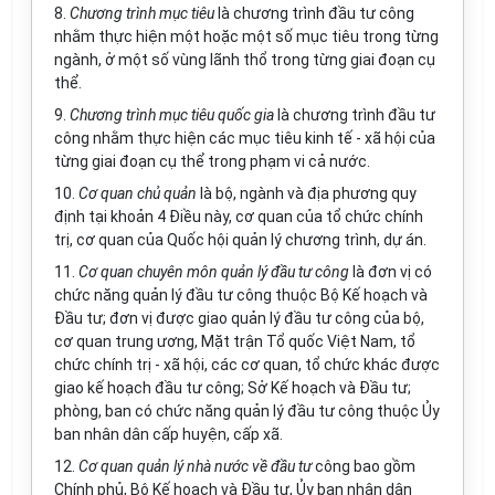
8.
Chương trình mục tiêu
là chương trình đầu tư công
nhằm thực hiện một hoặc một số mục tiêu trong từng
ngành, ở một số vùng lãnh thổ trong từng giai đoạn cụ
thể.
9.
Chương trình mục tiêu quốc gia
là chương trình đầu tư
công nhằm thực hiện các mục tiêu kinh tế - xã hội của
từng giai đoạn cụ thể trong phạm vi cả nước.
10.
Cơ quan chủ quản
là bộ, ngành và địa phương quy
định tại khoản 4 Điều này, cơ quan của tổ chức chính
trị, cơ quan của Quốc hội quản lý chương trình, dự án.
11.
Cơ quan chuyên môn
quản lý
đầu tư công
là
đơn vị
có
chức năng quản lý đầu tư công thuộc Bộ
Kế hoạch
và
Đầu tư;
đơn vị
được giao quản lý đầu tư công của bộ,
cơ quan trung ương, Mặt trận Tổ quốc Việt Nam, tổ
chức chính trị - xã hội, các cơ quan, tổ chức khác được
giao kế hoạch đầu tư công; Sở
Kế hoạch
và Đầu tư;
phòng, ban có chức năng quản lý đầu tư công thuộc
Ủy
ban
nhân dân cấp huyện, cấp xã.
12.
Cơ quan quản lý nhà nước về đầu tư
công bao gồm
Chính phủ, Bộ
Kế hoạch
và Đầu tư,
Ủy ban
nhân dân