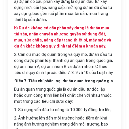
a) Dự án có cấu phần xây dựng là dự án đầu tư: xây
dựng mới, cải tạo, nâng cấp, mở rộng dự án đã đầu tư
xây dựng, bao gồm cả phần mua tài sản, mua trang
thiết bị của dự án;
b) Dự án không có cấu phần xây dựng là dự án mua
tài sản, nhận chuyển nhượng quyền sử dụng đất,
mua, sửa chữa, nâng cấp trang thiết bị, máy móc và
dự án khác không quy định tại điểm a khoản này.
2. Căn cứ mức độ quan trọng và quy mô, dự án đầu tư
công được phân loại thành dự án quan trọng quốc gia,
dự án nhóm A, dự án nhóm B và dự án nhóm C theo
tiêu chí quy định tại các điều 7, 8, 9 và 10 của Luật này.
Điều 7. Tiêu chí phân loại dự án quan trọng quốc gia
Dự án quan trọng quốc gia là dự án đầu tư độc lập
hoặc cụm công trình liên kết chặt chẽ với nhau thuộc
một trong các tiêu chí dưới đây:
1. Sử dụng vốn đầu tư công từ 10.000 tỷ đồng trở lên;
2. Ảnh hưởng lớn đến môi trường hoặc tiềm ẩn khả
năng ảnh hưởng nghiêm trọng đến môi trường, bao