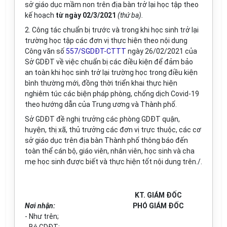
sở giáo dục mầm non trên
đ
ịa bàn trở lại họ
c
tập theo
kế hoạch
từ ngày 02/3/2021
(thứ ba).
2. Công tác chuẩn bị trước và trong khi học sinh trở lại
trường học tập các đơn vị thực hiện theo nội dung
Công văn s
ố
557/SGDĐT-CTTT
ngày 26/02/2021 của
Sở GDĐT về việc chuẩn bị các điều kiện đ
ể
đ
ả
m b
ả
o
an toàn khi học sinh trở lại trường học trong điều kiện
bình thường mới, đ
ồ
ng thời tri
ể
n khai thực hiện
nghiêm túc các biện pháp phòng, ch
ố
ng dịch Covid-19
theo hướng dẫn của Trung ương và Thành ph
ố
.
Sở GDĐT đề nghị trưởng các phòng GDĐT quận,
huyện, thị xã, th
ủ
trưởng các đơn vị trực thuộc, các cơ
sở giáo dục trên địa bàn Thành phố thông báo đ
ế
n
toàn th
ể
cán bộ, giáo viên, nhân viên, học sinh và cha
mẹ học sinh được biết và thực hiện tốt nội dung trên./.
KT. GIÁM ĐỐC
Nơi nhận:
PHÓ GIÁM ĐỐC
- Như trên;