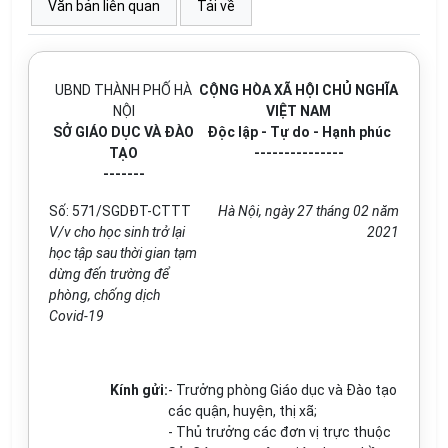
Văn bản liên quan
Tải về
UBND THÀNH PHỐ HÀ
CỘNG HÒA XÃ HỘI CHỦ NGHĨA
NỘI
VIỆT NAM
SỞ GIÁO DỤC VÀ ĐÀO
Độc lập - Tự do - Hạnh phúc
TẠO
---------------
-------
Số: 571/SGDĐT-CTTT
Hà Nội, ngày
27
tháng
02
năm
V/v cho học sinh trở lại
202
1
học tập sau thời gian tạm
dừng đến trường để
phòng, chống dịch
Covid-19
Kính gửi:
- Trư
ở
ng phòng Giáo dục và
Đ
ào
t
ạo
các quận, huyện, thị xã;
-
Thủ
trưởng các đơn vị trực thuộc