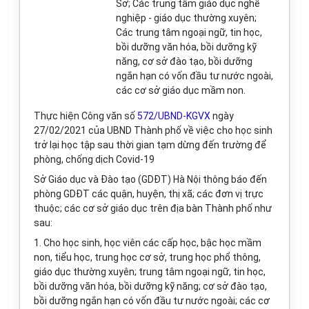
Sở; Các trung tâm giáo dục ngh
ề
nghiệp - giáo dục thường xuyên;
Các trung t
â
m ngoại ngữ, tin học,
b
ồi
dưỡng văn h
ó
a, b
ồ
i dư
ỡ
ng kỹ
năng, cơ s
ở
đ
à
o tạo, b
ồi
d
ưỡn
g
ng
ắ
n hạn có vốn đầu tư nước ngo
à
i,
các cơ s
ở
giáo dục m
ầ
m non.
Thực hi
ệ
n Công văn số
572/UBND-KGVX
ngày
27/02/2021 của UBND Thành ph
ố
về vi
ệ
c cho học sinh
trở lại h
ọ
c tập sau thời gian tạm dừng đ
ến
trường
để
phòng, chống dịch Covid-19
S
ở
Giáo dục và
Đà
o tạo (GDĐT) H
à
Nội thông báo đến
phòng GDĐT các quận, huyện, thị xã; các đơn vị trực
thuộc; các cơ sở giáo dục trên địa bàn Thành phố như
sau:
1. Cho học sinh, học viên các cấp học, bậc học mầm
non, tiểu học, trung học cơ sở, trung học ph
ổ
thông,
giáo dục thư
ờ
ng xuyên; trung tâm ngoại ng
ữ
, tin học,
bồi dưỡng văn hóa, bồi dư
ỡ
ng kỹ năng; cơ sở đào tạo,
bồi dư
ỡ
ng ngắn hạn có vốn
đ
ầu tư nước ngoài; các cơ