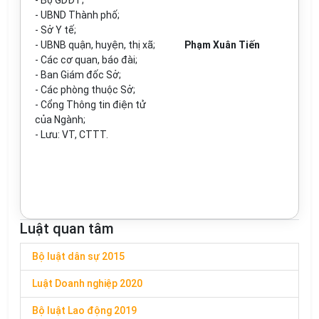
- Bộ GD
Đ
T;
- UBN
D
Thành phố;
- S
ở
Y t
ế
;
-
UBNB quận, huyện, thị x
ã
;
Phạm Xuân Tiến
- Các cơ quan, báo đài;
-
Ban Giám đốc Sở;
- Các phòng thuộc Sở;
- C
ổ
ng Thông tin
đ
i
ệ
n tử
của Ngành;
-
Lưu
: VT, CTTT.
Luật quan tâm
Bộ luật dân sự 2015
Luật Doanh nghiệp 2020
Bộ luật Lao động 2019