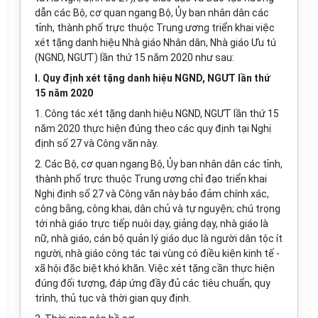
dẫn các Bộ, cơ quan ngang Bộ, Ủy ban nhân dân các
tỉnh, thành phố trực thuộc Trung ương triển khai việc
xét tặng danh hiệu Nhà giáo Nhân dân, Nhà giáo Ưu tú
(NGND, NGƯT) lần thứ 15 năm 2020 như sau:
I. Quy định xét tặng danh hiệu NGND, NGƯT lần thứ
15 năm 2020
1. Công tác xét tặng danh hiệu NGND, NGƯT lần thứ 15
năm 2020 thực hiện đúng theo các quy định tại Nghị
định số 27 và Công văn này.
2. Các Bộ, cơ quan ngang Bộ, Ủy ban nhân dân các tỉnh,
thành phố trực thuộc Trung ương chỉ đạo tri
ể
n khai
Nghị định số 27 và Công văn này bảo đảm chính xác,
công bằng, công khai, dân chủ và tự nguyện; chú trọng
tới nhà giáo trực tiếp nuôi dạy, giảng dạy, nhà giáo là
nữ, nhà giáo, cán bộ quản lý giáo dục là người dân tộc ít
người, nhà giáo công tác tại vùng có điều kiện kinh tế -
xã hội đặc biệt khó khăn. Việc xét tặng cần thực hiện
đúng đối tượng, đáp ứng đầy đủ các tiêu chuẩn, quy
trình, thủ tục và thời gian quy định.