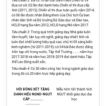
Tiêu chuẩn 2:
Đã có 10 lần đạt danh hiệu Chiến sĩ thi
đua cơ sở, 02 lần đạt danh hiệu Chiến sĩ thi đua cấp
tỉnh (2011, 2013); Chiến sĩ thi đua toàn quốc năm 2014;
có 06 lần được nhận Bằng khen của Chủ tịch Ủy ban
nhân dân tỉnh và Bộ trưởng Bộ Giáo dục và Đào tạo,
HCLĐ hạng Ba năm 2012, HCLĐ hạng Nhì năm 2017.
Tiêu chuẩn 3:
Trong quá trình giảng dạy, Nhà giáo luôn
tâm huyết, tận tụy với nghề, giảng dạy nhiệt tình và
luôn đạt chất lượng hiệu quả cao; chủ trì 05 sáng kiến
kinh nghiệm (từ 2011-2019); có 04 bài Báo đ
ư
ợc đăng
trên tạp chí trong nước; Tập thể Trường
………
năm học
2017-2018 và năm học 2018-2019 đạt danh hiệu Tập
thể Lao động xuất sắc.
Tiêu chuẩn 4:
Có 30 năm công tác
tr
ong ngành giáo dục
trong đó có 20 năm trực tiếp giảng dạy.
HỘI ĐỒNG XÉT TẶNG
M
ẫ
u tóm tắt thành tích
DANH HIỆU NGND-NGƯT
NG
ƯT
khối giáo dục đại
C
Ấ
P
…………….
học
------------