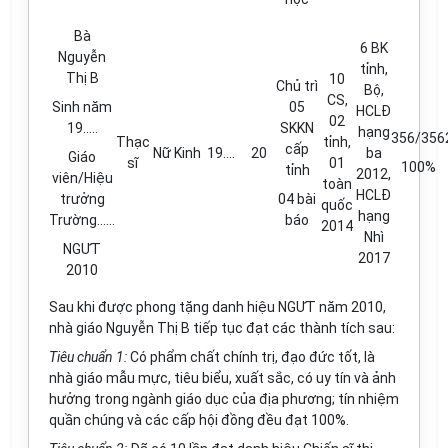
Bà
6 BK
Nguyễn
tỉnh,
Thị B
10
Chủ trì
Bộ,
CS,
Sinh năm
05
HCLĐ
02
19
…..
SKKN
hạng
356/356
Thạc
tỉnh,
cấp
Nữ
Kinh
19....
20
ba
Giáo
sĩ
01
100%
tỉnh
2012,
viên/Hiệu
toàn
HCLĐ
trưởng
04 bài
quốc
hạng
Trường
…...
báo
2014
Nhì
NGƯT
2017
2010
Sau khi được phong tặng danh hiệu NGƯT năm 2010,
nhà giáo Nguyễn Thị B tiếp tục đạt các thành tích sau:
Tiêu chuẩn
1
:
Có phẩm chất chính trị, đạo đức tốt, là
nhà giáo mẫu mực, tiêu biểu, xuất sắc, có uy tín và ảnh
hưởng trong ngành giáo dục của địa phương; tín nhiệm
quần chúng và các cấp hội đồng đều đạt 100%.