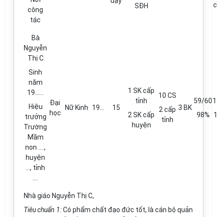
dạy
c
SĐH
công
tác
Bà
Nguyễn
Thị
C
Sinh
năm
1 SK cấp
19......
10 CS
tỉnh
59/60
1
Đại
Hiệu
Nữ
Kinh
19...
15
3 BK
2 cấp
học
2 SK cấp
98%
trưởng
tỉnh
huyện
Trường
Mầm
non ....,
huyện
..., tỉnh
....
Nhà giáo Nguyễn Thị
C
,
Tiêu chuẩn 1:
Có phẩm chất đạo đức tốt, là cán bộ quản