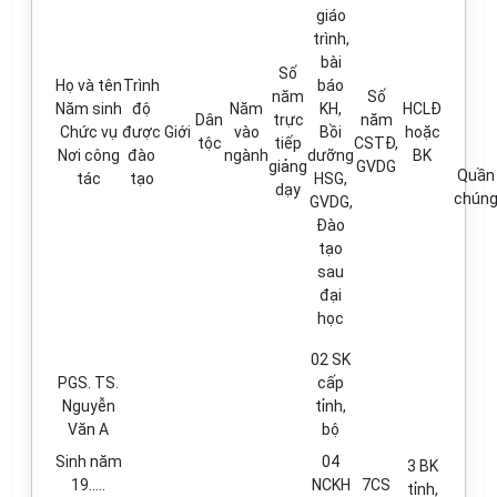
giáo
trình,
bài
Số
Họ và tên
Trình
báo
năm
Số
Năm sinh
độ
Năm
KH,
HCLĐ
Dân
trực
năm
Chức vụ
được
Giới
vào
Bồi
hoặc
tộc
tiếp
CSTĐ,
Nơi công
đào
ngành
dưỡng
BK
giảng
GVDG
Quần
tác
tạo
HSG,
dạy
chún
GVDG,
Đào
tạo
sau
đại
học
02 SK
PGS. TS.
cấp
Nguyễn
tỉnh,
Văn A
bộ
Sinh năm
04
3 BK
19.....
NCKH
7CS
tỉnh,