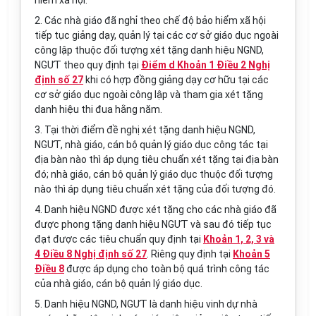
hiểm xã hội.
2. Các nhà giáo đã nghỉ theo chế độ bảo hiểm xã hội
tiếp tục giảng dạy, quản lý tại các cơ sở giáo dục ngoài
công lập thuộc đối tượng xét tặng danh hiệu NGND,
NGƯT theo quy định tại
Điểm d Khoản 1 Điều 2 Nghị
định số 27
khi có hợp đồng giảng dạy cơ hữu tại các
cơ sở giáo dục ngoài công lập và tham gia xét tặng
danh hiệu thi đua hằng năm.
3. Tại th
ờ
i điểm đề nghị xét tặng danh hiệu NGND,
NGƯT, nhà giáo, cán bộ quản lý giáo dục công tác tại
địa bàn nào thì áp dụng tiêu chuẩn xét tặng tại địa bàn
đó; nhà giáo, cán bộ quản lý giáo dục thuộc đối tượng
nào thì áp dụng tiêu chuẩn xét tặng của đối tượng đó.
4. Danh hiệu NGND được xét tặng cho các nhà giáo đã
được phong tặng danh hiệu NGƯT và sau đó tiếp tục
đạt được các tiêu chuẩn quy định tại
Khoản 1, 2, 3 và
4 Điều 8 Nghị định số 27
. Riêng quy định tại
Khoản 5
Điều 8
được áp dụng cho toàn bộ quá trình công tác
của nhà giáo, cán bộ quản lý giáo dục.
5. Danh hiệu NGND, NGƯT là danh hiệu vinh dự nhà