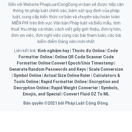
Đến với Website PhapLuatCongDong.vn bạn sẽ được tiếp cận
thông tin pháp luật chính xác, bám sát quy định của pháp
luật, cung cấp kiến thức cơ bản và chuyên sâu hoàn toàn
MIỄN PHÍ trên lĩnh vực Văn bản Pháp luật và Biểu mẫu, tính
thuế thu nhập cá nhân, cách viết giấy giới thiệu, đơn ly hôn,
đơn xin việc, đơn nghỉ việc cùng các bài tham luận, các bài
kiểm điểm Đảng viên mới nhất
Liên kết link:
Kinh nghiệm hay
|
Thước đo Online
|
Code
Formatter Online
|
Online QR Code Scanner
Code
Formatter Online
Convert Epoch/Unix Timestamp
|
Generate Random Passwords and Keys
|
Scale Conversion
|
Symbol Online
|
Actual Size Online Ruler
|
Calculators &
Tools Online
|
Rapid Formatter Online
|
Encryption and
Decryption Online
|
Rapid Weight Converter
|
Symbols,
Emojis, and Special
|
Convert Fluid OZ To ML
Bản quyền ©2021 bởi Pháp Luật Cộng Đồng.