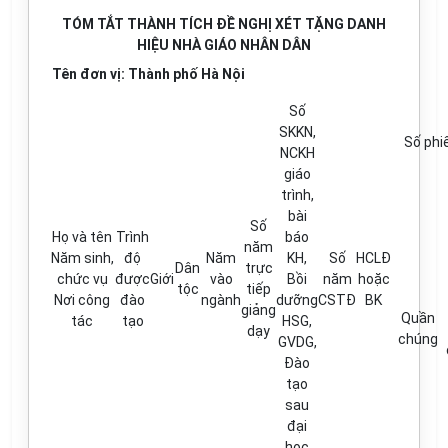
TÓM TẮT THÀNH TÍCH ĐỀ NGHỊ XÉT TẶNG DANH
HIỆU NHÀ GIÁO NHÂN DÂN
Tên đơn vị: Thành phố Hà Nội
Số
SKKN,
Số phiế
NCKH
giáo
trình,
bài
Số
Họ và tên
Trình
báo
năm
Năm sinh
,
độ
Năm
KH,
Số
HCLĐ
Dân
trực
c
hức vụ
được
Giới
vào
Bồi
năm
hoặc
tộc
tiếp
Nơi công
đào
ngành
dưỡng
CSTĐ
BK
giảng
Quần
tác
tạo
HSG,
dạy
chúng
GVDG,
Đào
tạo
sau
đại
học