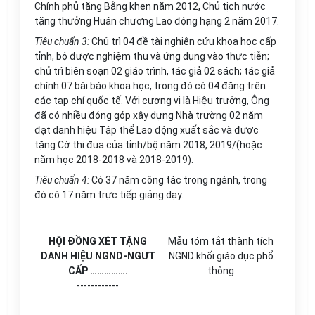
Chính phủ tặng Bằng khen năm 2012, Chủ tịch nước
tặng thưởng Huân chương Lao động hạng 2 năm 2017.
Tiêu chuẩn 3:
Chủ trì 04 đề tài nghiên cứu khoa học cấp
tỉnh, bộ được nghiệm thu và ứng dụng vào thực tiễn;
chủ trì biên soạn 02 giáo trình, tác giả 02 sách; tác giả
chính 07 bài báo khoa học, trong đó có 04 đăng trên
các tạp chí quốc tế. Với cương vị là Hiệu trưởng, Ông
đã có nhiều đóng góp xây d
ự
ng Nhà trường 02 năm
đạt danh hiệu Tập thể Lao động xuất sắc và được
tặng Cờ thi đua của tỉnh/bộ năm 2018, 2019/(hoặc
năm học 2018-2018 và 2018-2019).
Tiêu chuẩn 4:
Có 37 năm công tác trong ngành, trong
đó có 17 năm trực tiếp giảng dạy.
HỘI ĐỒNG XÉT TẶNG
M
ẫ
u tóm tắt thành tích
DANH HIỆU NGND-NGƯT
NGND khối giáo dục
phổ
C
Ấ
P
…………….
thông
------------