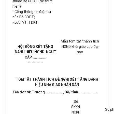
thuộc Bộ GDĐT (để thực
hiện);
- Cổng thông tin điện tử
của Bộ GDĐT;
- Lưu: VT, TĐKT.
M
ẫ
u tóm tắt thành tích
HỘI ĐỒNG XÉT TẶNG
NGND khối giáo dục đại
DANH HIỆU NGND-NGƯT
học
C
Ấ
P
…………….
------------
TÓM TẮT THÀNH TÍCH ĐỀ NGHỊ XÉT TẶNG DANH
HIỆU NHÀ GIÁO NHÂN DÂN
Tên đ
ơn
vị: Trường
………………..
, Bộ/ tỉnh
………………..
Số
SKKN,
Số ph
NCKH