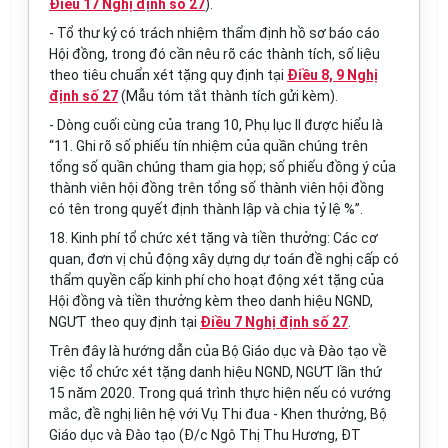
Điều 17 Nghị định số 27
).
- Tổ thư ký có trách nhiệm thẩm định hồ sơ báo cáo
Hội đồng, trong đó cần nêu rõ các thành tích, số liệu
theo tiêu chuẩn xét tặng quy định tại
Điều 8, 9 Nghị
định số 27
(Mẫu tóm tắt thành tích gửi kèm).
- Dòng cuối cùng của trang 10, Phụ lục II được hiểu là
“11. Ghi rõ số phiếu tín nhiệm của quần chúng trên
tổng số quần chúng tham gia họp; s
ố
phi
ế
u đồng ý của
thành viên hội đồng trên tổng s
ố
thành viên hội đ
ồ
ng
có tên trong quyết định thành lập và chia tỷ lệ %”.
18. Kinh phí tổ chức xét tặng và tiền thưởng: Các cơ
quan, đơn vị chủ động xây dựng dự toán đề nghị cấp có
thẩm quyền cấp kinh phí cho hoạt động xét tặng của
Hội đồng và tiền thưởng kèm theo danh hiệu NGND,
NGƯT theo quy định tại
Điều 7 Nghị định số 27
.
Trên đây là hướng dẫn của Bộ Giáo dục và Đào tạo về
việc tổ chức xét tặng danh hiệu NGND, NGƯT lần thứ
15 năm 2020. Trong quá trình thực hiện nếu có vướng
mắc, đề nghị liên hệ với Vụ Thi đua - Khen thưởng, Bộ
Giáo dục và Đào tạo (Đ/c Ngô Thị Thu Hương, ĐT