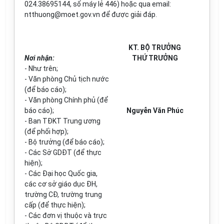
024.38695144, số máy lẻ 446) hoặc qua email:
ntthuong@moet.gov.vn đ
ể
được giải đáp
.
KT.
BỘ TRƯỞNG
Nơi nhận:
THỨ TRƯỞNG
- Như trên;
- Văn phòng Chủ tịch nước
(để báo cáo);
- Văn phòng Chính phủ (để
báo cáo);
Nguyễn Văn Phúc
- Ban TĐKT Trung ương
(để phối h
ợ
p);
- Bộ trưởng (để báo cáo);
- Các Sở GDĐT (để thực
hiện);
- Các Đại học Quốc gia,
các cơ sở giáo dục ĐH,
trường CĐ, trường trung
cấp (để thực hiện);
- Các đ
ơ
n vị thuộc và tr
ự
c