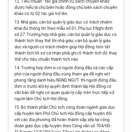
12. Tiêu chuẩn “tác giả chính 02 sách chuyên khảo”
được hiểu là chủ biên hoặc đồng chủ biên sách chuyên
khảo có từ 02 tác giả trở lên.
13. Nhà giáo, cán bộ quản lý giáo dục có trách nhiệm
khai đủ thông tin theo mẫu số 01, Phụ lục II Nghị định
số 27. Trường h
ợ
p nhà giáo, cán bộ quản lý giáo dục có
thành tích thay thế thì nhà giáo, cán bộ quản lý giáo
dục và người có trách nhiệm giúp Hội đồng tóm tắt
thành tích hồ sơ cá nhân phải ghi rõ thành tích đó thay
thế cho tiêu chu
ẩn
thành tích nào.
14. Trường h
ợ
p đơn vị có người đứng đầu và các cấp
phó của người đứng đ
ầ
u cùng tham gia đ
ề
nghị xét
phong tặng danh hiệu NGND, NGƯT thì người đứng đầu
đơn vị trước khi ký quyết định thành lập Hội đồng có
văn bản đề nghị cơ quan quản lý cấp trên trực tiếp cử
người làm Chủ tịch Hội đồng.
15. Bỏ thành phần Chủ tịch công đoàn ngành giáo dục
cấp huyện làm Phó Chủ tịch Hội đồng cấp huyện đối
với các địa phương đã hoàn thành sắp xếp lại công
đoàn giáo dục cấp huyện theo Công văn số 704/HD-