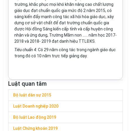
trường, kh
ắ
c phục mọi khó khăn nâng cao ch
ất
lượng
giáo dục đạt chuẩn quốc gia mức độ 2 năm 2015, có
sáng kiến đẩy mạnh công tác xã hội hóa giáo dục, xây
dựng cơ sở vật chất để đạt trường chuẩn qu
ố
c gia
được Hội đ
ồ
ng Sáng ki
ế
n c
ấ
p tỉnh và c
ấ
p huyện công
nhận và ứng dụng, Trường Mầm non ...... năm học 2017-
2018 và 2018- 2019 đạt danh hiệu TTLĐXS.
Tiêu chuẩn 4:
Có 29 năm công tác trong ngành giáo dục
trong đó có 10 năm trực tiếp giảng dạy.
Luật quan tâm
Bộ luật dân sự 2015
Luật Doanh nghiệp 2020
Bộ luật Lao động 2019
Luật Chứng khoán 2019