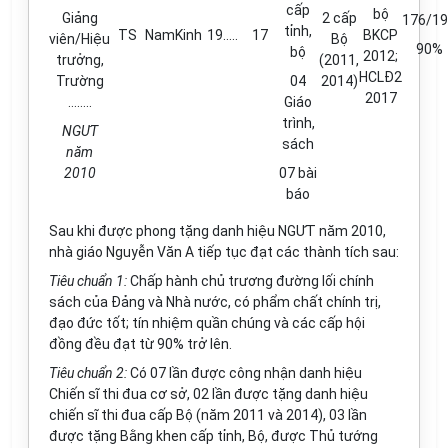
cấp
bộ
Gi
ả
ng
2 cấp
176/1
tỉnh,
TS
Nam
Kinh
19
…..
17
BKCP
viên/Hiệu
B
ộ
90%
bộ
2012;
trưởng,
(2011,
HCLĐ2
Trường
04
2014)
2017
……..
Giáo
trình,
NGƯT
sách
nă
m
2010
07 bài
báo
Sau khi được phong tặng danh hiệu NGƯT năm 2010,
nhà giáo Nguyễn Văn A tiếp tục đạt các thành tích sau:
Tiêu chuẩn 1:
Chấp hành chủ trương đường lối chính
sách của Đảng và Nhà nước, có phẩm chất chính trị,
đạo đức t
ố
t; tín nhiệm quần chúng và các cấp hội
đồng đều đạt từ 90% trở lên.
Tiêu chuẩn 2:
Có 07 lần được công nhận danh hiệu
Chiến sĩ thi đua cơ sở, 02 lần được tặng danh hiệu
chiến sĩ thi đua cấp Bộ (năm 2011 và 2014), 03 lần
được tặng Bằng khen cấp tỉnh, Bộ, được Thủ tướng