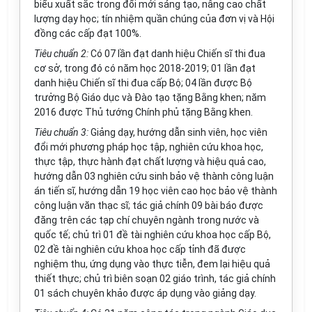
biểu xuất sắc trong đổi mới sáng tạo, nâng cao chất
lượng dạy học; tín nhiệm quần chúng của đ
ơ
n vị và Hội
đồng các cấp đạt 100%.
Tiêu chuẩn 2:
Có 07 lần đạt danh hiệu Chiến sĩ thi đua
cơ sở, trong đó có năm học 2018-2019; 01 lần đạt
danh hiệu Chiến sĩ thi đua cấp Bộ; 04 lần được Bộ
trưởng Bộ Giáo dục và Đào tạo tặng Bằng khen; năm
2016 được Thủ tướng Chính phủ tặng Bằng khen.
Tiêu chuẩn 3:
Giảng dạy, hướng dẫn sinh viên, học viên
đổi mới phương pháp học tập, nghiên cứu khoa học,
thực tập, thực hành đạt chất lượng và hiệu quả cao,
hướng dẫn 03 nghiên cứu sinh bảo vệ thành công luận
án tiến sĩ, hướng dẫn 19 học viên cao học bảo vệ thành
công luận văn thạc sĩ; tác giả chính 09 bài báo được
đăng trên các tạp chí chuyên ngành trong nước và
quốc tế; chủ trì 01 đề tài nghiên cứu khoa học cấp Bộ,
02 đề t
à
i nghiên cứu khoa học cấp tỉnh đã được
nghiệm thu, ứng dụng vào thực tiễn, đem lại hiệu quả
thiết thực; chủ trì biên soạn 02 giáo trình, tác giả chính
01 sách chuyên khảo được áp dụng vào giảng dạy.