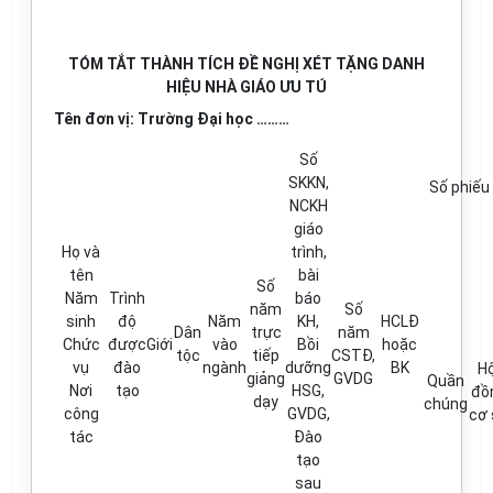
TÓM TẮT THÀNH TÍCH ĐỀ NGHỊ XÉT TẶNG DANH
HIỆU NHÀ GIÁO ƯU TÚ
Tên đ
ơn
vị: Trường
Đại học ………
Số
SKKN,
Số phiếu 
NCKH
giáo
Họ và
trình,
tên
bài
Số
Năm
Trình
báo
năm
Số
sinh
độ
Năm
KH,
HCLĐ
Dân
trực
năm
Chức
được
Giới
vào
Bồi
hoặc
tộc
ti
ế
p
CSTĐ,
vụ
đào
ngành
dưỡng
BK
Hộ
giảng
GVDG
Quần
Nơi
tạo
HSG,
đồ
dạy
chúng
công
GVDG,
cơ 
tác
Đào
tạo
sau