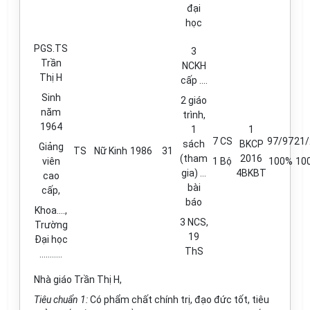
đại
học
PGS.TS
3
Trần
NCKH
Thị H
cấp ....
Sinh
2 giáo
năm
trình,
1964
1
1
7 CS
97/97
21/
sách
BKCP
Giảng
TS
Nữ
Kinh
1986
31
(tham
2016
viên
1 Bộ
100%
10
gia) ...
4BKBT
cao
bài
cấp,
báo
Khoa....,
3 NCS,
Trường
19
Đại học
ThS
………..
Nhà giáo Trần Thị H,
Tiêu chuẩn 1:
Có phẩm chất chính trị, đạo đức tốt, tiêu