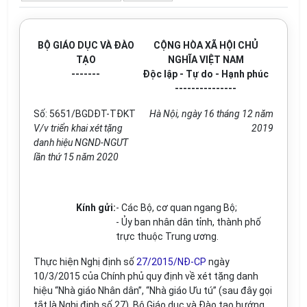
BỘ GIÁO DỤC VÀ ĐÀO
CỘNG HÒA XÃ HỘI CHỦ
TẠO
NGHĨA VIỆT NAM
-------
Độc lập - Tự do - Hạnh phúc
---------------
Số: 5651/BGDĐT-TĐKT
Hà Nội, ngày
16
tháng
12
năm
V/v triển khai xét tặng
201
9
danh hiệu NGND-NGƯT
lần thứ 15 năm 2020
Kính gửi:
- Các Bộ, cơ quan ngang Bộ;
- Ủy ban nhân dân tỉnh, thành phố
trực thuộc Trung ương.
Thực hiện Nghị định số
27/2015/NĐ-CP
ngày
10/3/2015 của Chính phủ quy định về xét tặng danh
hiệu “Nhà giáo Nhân dân”, “Nhà giáo Ưu tú” (sau đây gọi
tắt là Nghị định số 27), Bộ Giáo dục và Đào tạo hướng