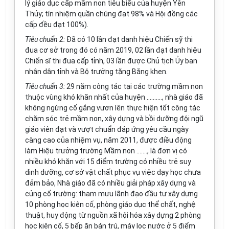
lý giáo dục cấp mầm non tiêu biểu của huyện Yên
Thủy; tín nhiệm quần chúng đạt 98% và Hội đồng các
cấp đều đạt 100%).
Tiêu chuẩn 2:
Đã có 10 lần đạt danh hiệu Chiến sỹ thi
đua cơ sở trong đó có năm 2019, 02 lần đạt danh hiệu
Chiến sĩ thi đua cấp tỉnh, 03 lần được Chủ tịch Ủy ban
nhân dân tỉnh và Bộ trưởng tặng Bằng khen.
Tiêu chuẩn 3:
29 năm công tác tại các trường mầm non
thuộc vùng khó khăn nhất của huyện
……….
, nhà giáo đã
không ngừng cố gắng vươn lên thực hiện tốt công tác
chăm sóc trẻ mầm non, xây dựng và bồi dưỡng đội ngũ
giáo viên đạt và vượt chuẩn đáp ứng yêu c
ầ
u ngày
càng cao của nhiệm vụ, năm 2011, đư
ợ
c điều động
làm Hiệu trưởng trường Mầm non
…….
, là đơn vị có
nhiều khó khăn với 15 điểm trường có nhiều trẻ suy
dinh dưỡng, cơ sở vật chất phục vụ việc dạy học chưa
đảm bảo, Nhà giáo đã có nhiều giải pháp xây dựng và
củng cố trường: tham mưu lãnh đạo đ
ầ
u tư xây dựng
10 phòng học kiên c
ố
, phòng giáo dục thể chất, nghệ
thuật, huy động từ ngu
ồ
n xã hội hóa xây dựng 2 phòng
học kiên c
ố
, 5 b
ế
p ăn bán trú, máy lọc nước ở 5 điểm