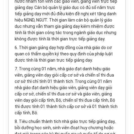
nước nhằm tôn vinh các giáo viên, giảng viên trực tiếp
giảng dạy. Cán bộ quản lý giáo dục có đủ số năm trực
tiếp giảng dạy mới đủ điều kiện đề nghị xét tặng danh
hiệu NGND, NG
Ư
T. Thời gian làm cán bộ quản lý giáo
dục nhưng vẫn tham gia giảng dạy kiêm nhiệm được
tính là thời gian công tác trong ngành giáo dục nhưng
không được tính là thời gian trực tiếp giảng dạy.
6. Thời gian giảng dạy hợp đồng của nhà giáo do cơ
quan có thẩm quyền ký theo quy định của pháp luật
được tính là thời gian trực tiếp giảng dạy.
7. Trong cùng 01 năm, nhà giáo đạt danh hiệu giáo
viên, giảng viên dạy giỏi cấp cơ sở và chiến sĩ thi đua
cơ sở thì chỉ tính 01 thành tích. Trong cùng 01 năm
nhà giáo đạt danh hiệu giáo viên, giảng viên dạy giỏi
cấp cơ sở, chiến sĩ thi đua cơ sở và giáo viên, giảng
viên dạy giỏi cấp tỉnh, Bộ, chiến sĩ thi đua cấp tỉnh, Bộ
thì được tính 01 thành tích cấp cơ sở và 01 thành tích
cấp tỉnh, Bộ.
8. Tiêu chuẩn thành tích nhà giáo trực tiếp giảng dạy,
bồi dưỡng học sinh, sinh viên đoạt huy chương hoặc