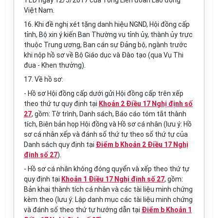
TLĐ ngày 12/5/2017 của Tổng Liên đoàn Lao động
Việt Nam.
16. Khi đề nghị xét tặng danh hiệu NGND, Hội đồng cấp
tỉnh, Bộ xin ý kiến Ban Thường vụ tỉnh ủy, thành ủy trực
thuộc Trung ương, Ban cán sự Đảng bộ, ngành trước
khi nộp hồ sơ về Bộ Giáo dục và Đào tạo (qua Vụ Thi
đua - Khen thưởng).
17.
V
ề hồ sơ:
- Hồ sơ Hội đồng cấp dưới gửi Hội đồng cấp trên xếp
theo thứ tự quy định tại
Khoản 2 Điều 17 Nghị định số
27
, gồm: Tờ trình, Danh sách, Báo cáo tóm tắt thành
tích, Biên bản họp Hội đồng và Hồ sơ cá nhân (lưu ý: Hồ
sơ cá nhân xếp và đánh số thứ tự theo số thứ tự của
Danh sách quy định tại
Điểm b Khoản 2 Điều 17 Nghị
định số 27
).
- Hồ sơ cá nhân không đóng quyển và xếp theo thứ tự
quy định tại
Khoản 1 Điều 17 Nghị định số 27
, gồm:
Bản khai thành tích cá nhân và các tài liệu minh chứng
kèm theo (lưu ý: Lập danh mục các tài liệu minh chứng
và đánh số theo thứ tự hướng dẫn tại
Điểm b Khoản 1