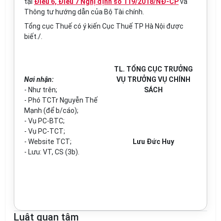
tại
Điều 6, Điều 7 Nghị định số 119/2018/NĐ-CP
và
Thông tư hướng dẫn của Bộ Tài chính.
Tổng cục Thuế có ý kiến Cục Thuế TP Hà Nội được
biết./.
TL. TỔNG CỤC TRƯỞNG
Nơi nhận:
VỤ TRƯỞNG VỤ CHÍNH
- Như trên;
SÁCH
- Phó TCTr Nguy
ễ
n Thế
Mạnh (để b/cáo);
- Vụ PC
-
BTC;
- Vụ PC-TCT;
- Website TCT;
Lưu Đức Huy
- Lưu: VT, CS (3b)
.
Luật quan tâm