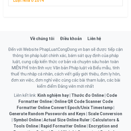
Luật Nhà ở 2014
Về chúng tôi
Điều khoản
Liên hệ
Đến với Website PhapLuatCongDong.vn bạn sẽ được tiếp cận
thông tin pháp luật chính xác, bám sát quy định của pháp
luật, cung cấp kiến thức cơ bản và chuyên sâu hoàn toàn
MIỄN PHÍ trên lĩnh vực Văn bản Pháp luật và Biểu mẫu, tính
thuế thu nhập cá nhân, cách viết giấy giới thiệu, đơn ly hôn,
đơn xin việc, đơn nghỉ việc cùng các bài tham luận, các bài
kiểm điểm Đảng viên mới nhất
Liên kết link:
Kinh nghiệm hay
|
Thước đo Online
|
Code
Formatter Online
|
Online QR Code Scanner
Code
Formatter Online
Convert Epoch/Unix Timestamp
|
Generate Random Passwords and Keys
|
Scale Conversion
|
Symbol Online
|
Actual Size Online Ruler
|
Calculators &
Tools Online
|
Rapid Formatter Online
|
Encryption and