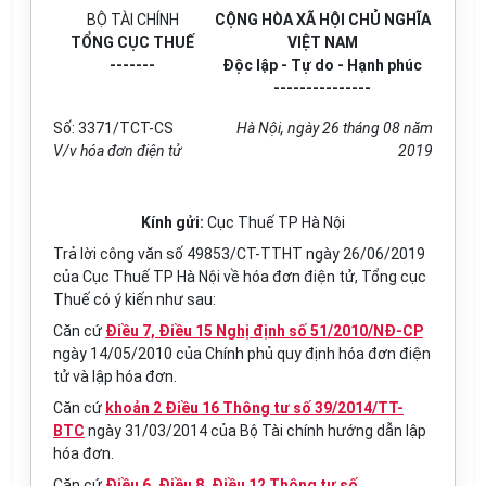
BỘ TÀI CHÍNH
CỘNG HÒA XÃ HỘI CHỦ NGHĨA
TỔNG CỤC THUẾ
VIỆT NAM
-------
Độc lập - Tự do - Hạnh phúc
---------------
Số:
3371
/TCT-CS
Hà Nội, ngày
26
tháng
08
năm
V/v hóa đơn điện tử
2019
Kính gửi:
Cục Thuế TP Hà Nội
Trả lời công văn số 49853/CT-TTHT ngày 26/06/2019
của Cục Thuế TP Hà Nội về hóa đơn điện tử, Tổng cục
Thuế có ý kiến như sau:
Căn cứ
Điều 7, Điều 15 Nghị định số 51/2010/NĐ-CP
ngày 14/05/2010 của Chính phủ quy định hóa đơn điện
tử và lập h
óa
đơn.
Căn cứ
khoản 2 Điều 16 Thông tư số 39/2014/TT-
BTC
ngày 31/03/2014 của Bộ Tài chính hướng dẫn lập
hóa đơn.
Căn cứ
Điều 6, Điều 8, Điều 12 Thông tư số