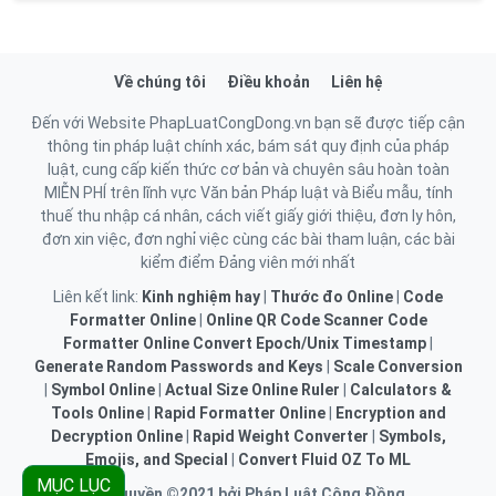
Về chúng tôi
Điều khoản
Liên hệ
Đến với Website PhapLuatCongDong.vn bạn sẽ được tiếp cận
thông tin pháp luật chính xác, bám sát quy định của pháp
luật, cung cấp kiến thức cơ bản và chuyên sâu hoàn toàn
MIỄN PHÍ trên lĩnh vực Văn bản Pháp luật và Biểu mẫu, tính
thuế thu nhập cá nhân, cách viết giấy giới thiệu, đơn ly hôn,
đơn xin việc, đơn nghỉ việc cùng các bài tham luận, các bài
kiểm điểm Đảng viên mới nhất
Liên kết link:
Kinh nghiệm hay
|
Thước đo Online
|
Code
Formatter Online
|
Online QR Code Scanner
Code
Formatter Online
Convert Epoch/Unix Timestamp
|
Generate Random Passwords and Keys
|
Scale Conversion
|
Symbol Online
|
Actual Size Online Ruler
|
Calculators &
Tools Online
|
Rapid Formatter Online
|
Encryption and
Decryption Online
|
Rapid Weight Converter
|
Symbols,
Emojis, and Special
|
Convert Fluid OZ To ML
MỤC LỤC
Bản quyền ©2021 bởi Pháp Luật Cộng Đồng.