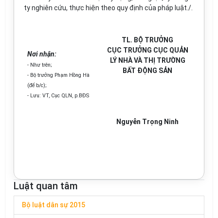
ty nghiên cứu, thực hiện theo quy định của pháp luật./
.
TL. BỘ TRƯỞNG
CỤC TRƯỞNG CỤC QUẢN
Nơi nhận:
LÝ NHÀ VÀ THỊ TRƯỜNG
- Như trên;
BẤT ĐỘNG SẢN
- Bộ trưởng Phạm Hồng Hà
(để b/c);
- Lưu: VT, Cục QLN, p.BĐS
Nguyễn Trọng Ninh
Luật quan tâm
Bộ luật dân sự 2015