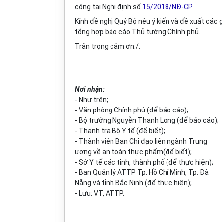
công tại Nghị định số
15/2018/NĐ-CP
.
Kính đề nghị Quý Bộ nêu ý kiến và đề xuất các
tổng h
ợ
p báo cáo Thủ tướng Chính phủ.
Trân trọng cảm ơn./.
Nơi nhận:
- Như trên;
- Văn phòng Chính phủ (để báo cáo);
- Bộ trưởng Nguyễn Thanh Long (để báo cáo);
- Thanh tra Bộ Y tế (để biết);
- Thành viên Ban Chỉ đạo liên ngành Trung
ương về an toàn thực phẩm(để biết);
- Sở Y tế các tỉnh, thành phố (để thực hiện);
- Ban Quản lý ATTP Tp. Hồ Chí Minh, Tp. Đà
N
ẵ
ng và tỉnh Bắc Ninh (để thực hiện);
- Lưu: VT, ATTP.