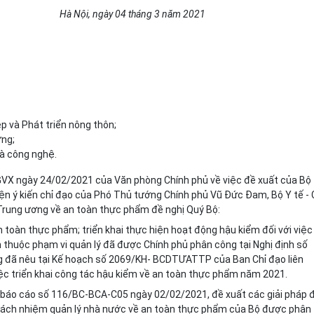
Hà Nội, ngày 0
4
tháng
3
năm 20
21
p và Phát triển nông thôn;
ng;
à công nghệ.
VX ngày 24/02/2021 của Văn phòng Chính phủ về việc đề xuất của Bộ
ện ý kiến chỉ đạo của Phó Thủ tướng Chính phủ Vũ Đức Đam, Bộ Y tế -
Trung ương về an toàn thực phẩm đề nghị Quý Bộ:
 toàn thực phẩm; tri
ể
n khai thực hiện hoạt động hậu ki
ể
m đối với việc
thuộc phạm vi quản lý đã được Chính phủ phân công tại Nghị định số
ung đã nêu tại Kế hoạch số 2069/KH- BCDTƯATTP của Ban Chỉ đạo liên
ệc tri
ể
n khai công tác hậu ki
ể
m về an toàn thực phẩm năm 2021.
ại báo cáo số 116/BC-BCA-C05 ngày 02/02/2021, đề xuất các giải pháp 
 trách nhiệm quản lý nhà nước về an toàn thực phẩm của Bộ được phân