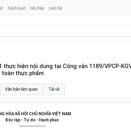
ật
Sách luật
Hỏi đáp
Liên hệ
 thực hiện nội dung tại Công văn 1189/VPCP-KG
n toàn thực phẩm
Văn bản liên quan
Tải về
G HÒA XÃ HỘI CHỦ NGHĨA VIỆT NAM
Độc lập - Tự do - Hạnh phúc
---------------