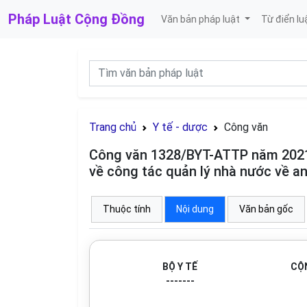
Pháp Luật
Cộng Đồng
Văn bản pháp luật
Từ điển lu
Trang chủ
Y tế - dược
Công văn
Công văn 1328/BYT-ATTP năm 2021
về công tác quản lý nhà nước về a
Thuộc tính
Nội dung
Văn bản gốc
BỘ Y TẾ
CỘN
-------