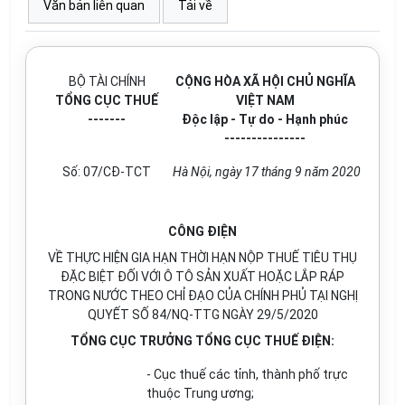
Văn bản liên quan
Tải về
BỘ TÀI CHÍNH
CỘNG HÒA XÃ HỘI CHỦ NGHĨA
TỔNG CỤC THUẾ
VIỆT NAM
-------
Độc lập - Tự do - Hạnh phúc
---------------
Số: 07/CĐ-TCT
Hà Nội, ngày 17 tháng 9 năm 2020
CÔNG ĐIỆN
VỀ THỰC HIỆN GIA HẠN THỜI HẠN NỘP THUẾ TIÊU THỤ
ĐẶC BIỆT ĐỐI VỚI Ô TÔ SẢN XUẤT HOẶC LẮP RÁP
TRONG NƯỚC THEO CHỈ ĐẠO CỦA CHÍNH PHỦ TẠI NGHỊ
QUYẾT SỐ 84/NQ-TTG NGÀY 29/5/2020
TỔNG CỤC TRƯỞNG TỔNG CỤC THUẾ ĐIỆN:
- Cục thuế các tỉnh, thành phố trực
thuộc Trung ương;