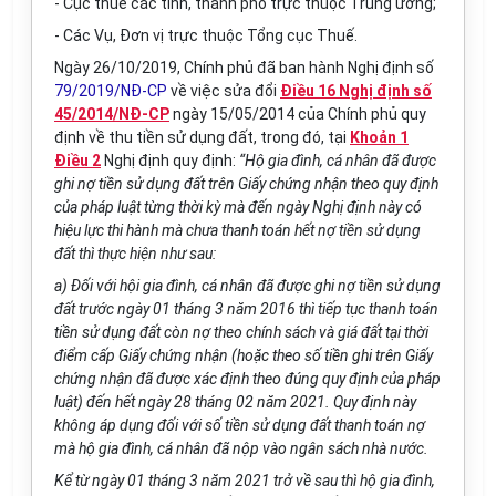
- Cục thu
ế
các t
ỉ
nh, thành phố trực thuộc Trung
ươ
ng;
- C
á
c Vụ,
Đơn
vị tr
ự
c thuộc T
ổ
ng cục Thu
ế.
Ngày 26/10/2019, Chính phủ đã ban hành Nghị định số
79/2019/NĐ-CP
về việc sửa đổi
Điều 16 Nghị định số
45/2014/NĐ-CP
ngày 15/05/2014 của Chính phủ quy
định về thu tiền sử dụng đất, trong đó, tại
Khoản 1
Điều 2
Nghị định quy định:
“Hộ gia đình, cá nhân đã được
ghi nợ tiền sử dụng đất trên Giấy chứng nhận theo quy định
của pháp luật từng thời kỳ mà đến ngày Nghị định này có
hiệu lực thi hành mà chưa thanh toán hết nợ tiền sử dụng
đất thì thực hiện như sau:
a) Đối với hội gia đình, cá nhân đã được ghi nợ tiền sử dụng
đất trước ngày 01 tháng 3 năm 2016 thì tiếp tục thanh toán
tiền sử dụng đất còn nợ theo chính sách và giá đất tại thời
điểm cấp Giấy chứng nhận (hoặc theo số tiền ghi trên Giấy
chứng nhận đã được xác định theo đúng quy định của pháp
luật) đến hết ngày 28 tháng 02 năm 2021. Quy định này
không áp dụng đối với số tiền sử dụng đất thanh toán nợ
mà hộ gia đình, cá nhân đã nộp vào ngân sách nhà nước.
Kể từ ngày 01 tháng 3 năm 2021 trở về sau thì hộ gia đình,