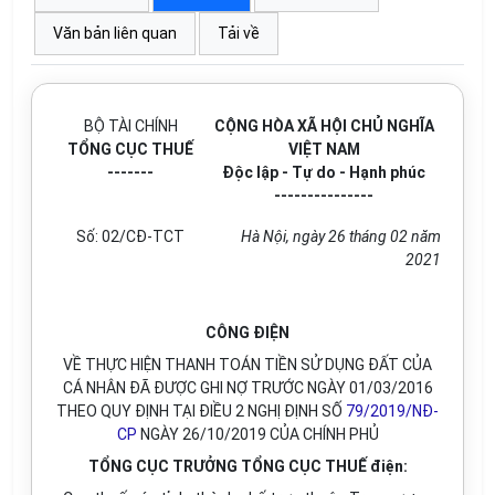
Văn bản liên quan
Tải về
BỘ TÀI CHÍNH
CỘNG HÒA XÃ HỘI CHỦ NGHĨA
TỔNG CỤC THUẾ
VIỆT NAM
-------
Độc lập - Tự do - Hạnh phúc
---------------
Số:
02/CĐ-TCT
Hà Nội
, ngày
26
tháng
02
năm
2021
CÔNG ĐIỆN
VỀ THỰC HIỆN THANH TOÁN TIỀN SỬ DỤNG ĐẤT CỦA
CÁ NHÂN ĐÃ ĐƯỢC GHI NỢ TRƯỚC NGÀY 01/03/2016
THEO QUY ĐỊNH TẠI ĐIỀU 2 NGHỊ ĐỊNH SỐ
79/2019/NĐ-
CP
NGÀY 26/10/2019 CỦA CHÍNH PHỦ
TỔNG CỤC TRƯỞNG TỔNG CỤC THUẾ điện: