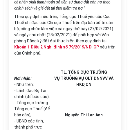
cá nhân phải thanh toán số tiền sử dụng đất còn nợ theo
chính sách và giá đất tại thời điểm tra nợ.”
Theo quy định nêu trên, Tổng cục Thuế yêu cầu Cục
Thuế chỉ đạo các Chi cục Thuế trên địa bàn bố trí cán
bộ, công chức làm việc cả ngày thứ bảy (27/02/2021)
và ngày chủ nhật (28/02/2021) để phối hợp với Văn
phòng Đăng ký đất đai thực hiện theo quy định tại
Khoản 1 Điều 2 Nghị định số 79/2019/NĐ-CP
nêu trên
của Chính phủ.
TL. TỔNG CỤC TRƯỞNG
Nơi nhận:
VỤ TRƯỞNG VỤ QLT DNNVV VÀ
- Như tr
ê
n;
HKD,CN
- L
ã
nh đ
ạ
o Bộ T
à
i
ch
í
nh (đ
ể
báo c
á
o);
- T
ổ
ng cục trưởng
T
ổ
ng cục Thuế (đ
ể
báo cáo);
Nguyễn Thị Lan Anh
- UBND các t
ỉ
nh,
th
à
nh phố trực