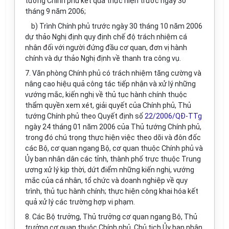
tướng Chính phủ kết quả thực hiện trước ngày 30
tháng 9 năm 2006;
b) Trình Chính phủ trước ngày 30 tháng 10 năm 2006
dự thảo Nghị định quy định chế độ trách nhiệm cá
nhân đối với người đứng đầu cơ quan, đơn vị hành
chính và dự thảo Nghị định về thanh tra công vụ.
7. Văn phòng Chính phủ có trách nhiệm tăng cường và
nâng cao hiệu quả công tác tiếp nhận và xử lý những
vướng mắc, kiến nghị về thủ tục hành chính thuộc
thẩm quyền xem xét, giải quyết của Chính phủ, Thủ
tướng Chính phủ theo Quyết định số
22/2006/QĐ-TTg
ngày 24 tháng 01 năm 2006 của Thủ tướng Chính phủ,
trong đó chú trọng thực hiện việc theo dõi và đôn đốc
các Bộ, cơ quan ngang Bộ, cơ quan thuộc Chính phủ và
Ủy ban nhân dân các tỉnh, thành phố trực thuộc Trung
ương xử lý kịp thời, dứt điểm những kiến nghị, vướng
mắc của cá nhân, tổ chức và doanh nghiệp về quy
trình, thủ tục hành chính; thực hiện công khai hóa kết
quả xử lý các trường hợp vi phạm.
8. Các Bộ trưởng, Thủ trưởng cơ quan ngang Bộ, Thủ
trưởng cơ quan thuộc Chính phủ, Chủ tịch Ủy ban nhân