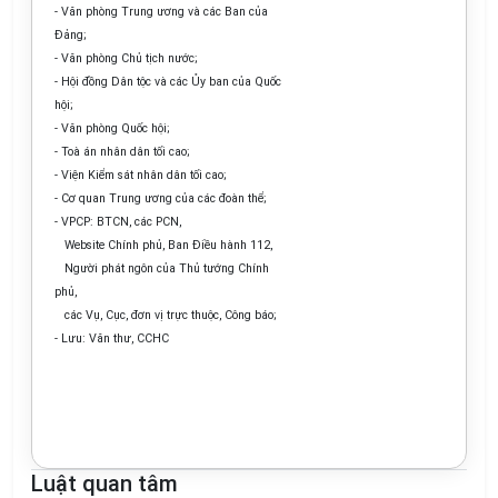
- Văn phòng Trung ương và các Ban của
Đảng;
- Văn phòng Chủ tịch nước;
- Hội đồng Dân tộc và các Ủy ban của Quốc
hội;
- Văn phòng Quốc hội;
- Toà án nhân dân tối cao;
- Viện Kiểm sát nhân dân tối cao;
- Cơ quan Trung ương của các đoàn thể;
- VPCP: BTCN, các PCN,
Website Chính phủ, Ban Điều hành 112,
Người phát ngôn của Thủ tướng Chính
phủ,
các Vụ, Cục, đơn vị trực thuộc, Công báo;
- Lưu: Văn thư, CCHC
Luật quan tâm