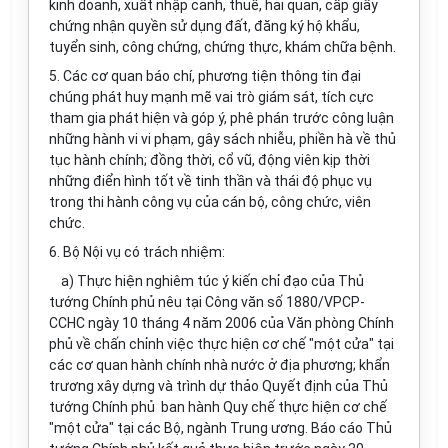
kinh doanh, xuất nhập cảnh, thuế, hải quan, cấp giấy
chứng nhận quyền sử dụng đất, đăng ký hộ khẩu,
tuyển sinh, công chứng, chứng thực, khám chữa bệnh.
5. Các cơ quan báo chí, phương tiện thông tin đại
chúng phát huy mạnh mẽ vai trò giám sát, tích cực
tham gia phát hiện và góp ý, phê phán trước công luận
những hành vi vi phạm, gây sách nhiễu, phiền hà về thủ
tục hành chính; đồng thời, cổ vũ, động viên kịp thời
những điển hình tốt về tinh thần và thái độ phục vụ
trong thi hành công vụ của cán bộ, công chức, viên
chức.
6. Bộ Nội vụ có trách nhiệm:
a) Thực hiện nghiêm túc ý kiến chỉ đạo của Thủ
tướng Chính phủ nêu tại Công văn số 1880/VPCP-
CCHC ngày 10 tháng 4 năm 2006 của Văn phòng Chính
phủ về chấn chỉnh việc thực hiện cơ chế "một cửa" tại
các cơ quan hành chính nhà nước ở địa phương; khẩn
trương xây dựng và trình dự thảo Quyết định của Thủ
tướng Chính phủ ban hành Quy chế thực hiện cơ chế
"một cửa" tại các Bộ, ngành Trung ương. Báo cáo Thủ