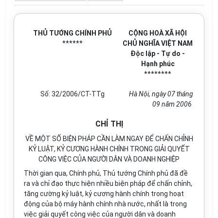
THỦ TƯỚNG CHÍNH PHỦ
CỘNG HOÀ XÃ HỘI
******
CHỦ NGHĨA VIỆT NAM
Độc lập - Tự do -
Hạnh phúc
********
Số: 32/2006/CT-TTg
Hà Nội, ngày 07 tháng
09 năm 2006
CHỈ THỊ
VỀ MỘT SỐ BIỆN PHÁP CẦN LÀM NGAY ĐỂ CHẤN CHỈNH
KỶ LUẬT, KỶ CƯƠNG HÀNH CHÍNH TRONG GIẢI QUYẾT
CÔNG VIỆC CỦA NGƯỜI DÂN VÀ DOANH NGHIỆP
Thời gian qua, Chính phủ, Thủ tướng Chính phủ đã đề
ra và chỉ đạo thực hiện nhiều biện pháp để chấn chỉnh,
tăng cường kỷ luật, kỷ cương hành chính trong hoạt
động của bộ máy hành chính nhà nước, nhất là trong
việc giải quyết công việc của người dân và doanh