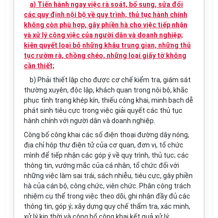
a) Tiến hành ngay việc rà soát, bổ sung, sửa đổi
các quy định nội bộ về quy trình, thủ tục hành chính
không còn phù hợp, gây phiền hà cho việc tiếp nhận
và xử lý công việc của người dân và doanh nghiệp;
kiên quyết loại bỏ những khâu trung gian, những thủ
tục rườm rà, chồng chéo, những loại giấy tờ không
cần thiết;
b) Phải thiết lập cho được cơ chế kiểm tra, giám sát
thường xuyên, độc lập, khách quan trong nội bộ, khắc
phục tình trạng khép kín, thiếu công khai, minh bạch dễ
phát sinh tiêu cực trong việc giải quyết các thủ tục
hành chính với người dân và doanh nghiệp.
Công bố công khai các số điện thoại đường dây nóng,
địa chỉ hộp thư điện tử của cơ quan, đơn vị, tổ chức
mình để tiếp nhận các góp ý về quy trình, thủ tục; các
thông tin, vướng mắc của cá nhân, tổ chức đối với
những việc làm sai trái, sách nhiễu, tiêu cực, gây phiền
hà của cán bộ, công chức, viên chức. Phân công trách
nhiệm cụ thể trong việc theo dõi, ghi nhận đầy đủ các
thông tin, góp ý; xây dựng quy chế thẩm tra, xác minh,
xử lý kịp thời và công bố công khai kết quả xử lý;