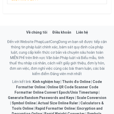
Về chúng tôi
Điều khoản
Liên hệ
Đến với Website PhapLuatCongDong.vn bạn sẽ được tiếp cận
thông tin pháp luật chính xác, bám sát quy định của pháp
luật, cung cấp kiến thức cơ bản và chuyên sâu hoàn toàn
MIỄN PHÍ trên lĩnh vực Văn bản Pháp luật và Biểu mẫu, tính
thuế thu nhập cá nhân, cách viết giấy giới thiệu, đơn ly hôn,
đơn xin việc, đơn nghỉ việc cùng các bài tham luận, các bài
kiểm điểm Đảng viên mới nhất
Liên kết link:
Kinh nghiệm hay
|
Thước đo Online
|
Code
Formatter Online
|
Online QR Code Scanner
Code
Formatter Online
Convert Epoch/Unix Timestamp
|
Generate Random Passwords and Keys
|
Scale Conversion
|
Symbol Online
|
Actual Size Online Ruler
|
Calculators &
Tools Online
|
Rapid Formatter Online
|
Encryption and
Decryption Online
|
Rapid Weight Converter
|
Symbols,