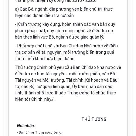
thành phố nhiệm kỳ công tác 2015 - 2020.
e)
Các Bộ, ngành, địa phương ven biển chủ trì, thực
hiện các dự án điều tra cơ bản:
-
Khẩn trương xây dựng, hoàn thiện các văn bản quy
phạm pháp luật, quy trình công nghệ về điều tra cơ
bản theo lĩnh vực Bộ, ngành được giao quản lý;
-
Phối hợp chặt chẽ với Ban Chỉ đạo Nhà nước về điều
tra cơ bản về tài nguyên, môi trường biển trong quá
trình triển khai thực hiện dự án.
Thủ tướng Chính phủ yêu cầu Ban Chỉ đạo Nhà nước về
điều tra cơ bản tài nguyên - môi trường biển, các Bộ:
Tài nguyên và Môi trường, Tài chính, Kế hoạch và Đ
ầ
u
tư, các Bộ, cơ quan liên quan,
Ủ
y ban nhân dân các
tỉnh, thành phố trực thuộc Trung ương tổ chức thực
hiện tốt Chỉ thị này./.
THỦ TƯỚNG
Nơi nhận:
-
Ban Bí thư Trung ương Đảng;