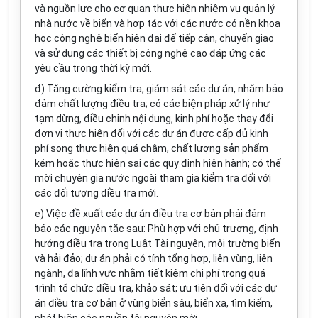
và nguồn lực cho cơ quan thực hiện nhiệm vụ quản lý
nhà nước về biển và hợp tác với các nước có nền khoa
học công nghệ biển hiện đại để tiếp cận, chuyển giao
và sử dụng các thiết bị công nghệ cao đáp ứng các
yêu cầu trong thời kỳ mới.
đ) Tăng cường kiểm tra, giám sát các dự án, nhằm bảo
đảm chất lượng điều tra; có các biện pháp xử lý như
tạm dừng, điều chỉnh nội dung, kinh phí hoặc thay đ
ổ
i
đ
ơ
n vị thực hiện đối v
ớ
i các dự án được cấp đủ kinh
phí song thực hiện quá chậm, ch
ấ
t lượng sản ph
ẩ
m
kém hoặc thực hiện sai các quy định hiện hành; có th
ể
mời chuyên gia nước ngoài tham gia kiểm tra đối với
các đối tượng điều tra mới.
e) Việc đề xuất các dự án điều tra cơ bản phải đảm
bảo các nguyên tắc sau: Phù hợp với chủ trương, định
hướng điều tra trong Luật Tài nguyên, môi trường biển
và hải đảo; dự án phải có tính tổng hợp, liên vùng, liên
ngành, đa lĩnh vực nhằm tiết kiệm chi phí trong quá
trình tổ chức điều tra, khảo sát; ưu tiên đối với các dự
án điều tra cơ bản ở vùng biển sâu, biển xa, tìm kiếm,