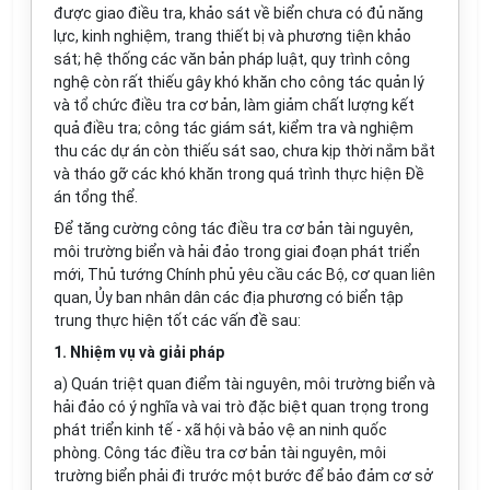
được giao điều tra, khảo sát về biển chưa có đủ năng
lực, k
i
nh nghiệm, trang thiết bị và phương tiện khảo
sát; hệ thống các v
ă
n bản pháp luật, quy trình công
nghệ còn r
ấ
t thi
ế
u gây khó khăn cho công tác quản lý
và t
ổ
chức điều tra cơ bản, làm giảm chất lượng kết
quả điều tra; công tác giám sát, kiểm tra và nghiệm
thu các dự án còn thiếu s
á
t sao, chưa kịp thời nắm bắt
và tháo gỡ các khó khăn trong quá trình thực hiện Đề
án tổng thể.
Để tăng cường công tác điều tra cơ bản tài nguyên,
môi trường biển và hải đảo trong giai đoạn phát triển
mới, Thủ tướng Chính phủ yêu c
ầ
u các Bộ, cơ quan liên
quan,
Ủy
ban nhân dân các địa phư
ơn
g có biển tập
trung thực hiện tốt các vấn đ
ề
sau:
1. Nhiệm vụ và giải pháp
a)
Quán triệt quan điểm tài nguyên, môi trường bi
ể
n và
hải đảo có ý nghĩa và vai trò đặc biệt quan trọng trong
phát triển kinh tế - xã hội và bảo vệ an ninh quốc
phòng. Công tác điều tra cơ bản tài nguyên, môi
trường biển phải đi trước một bước để bảo đảm cơ sở