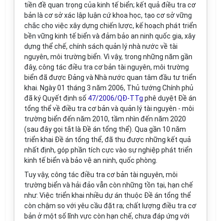
tiền đề quan trọng của kinh tế biển; kết quả điều tra cơ
bản là cơ sở xác lập luận cứ khoa học, tạo cơ sở vững
chắc cho việc xây dựng chiến lược, kế hoạch phát triển
bền vững kinh tế biển và đảm bảo an ninh quốc gia, xây
dựng thể chế, chính sách quản lý nhà nước về tài
nguyên, môi trường biển. Vì vậy, trong những năm gần
đây, công tác điều tra cơ bản tài nguyên, môi trường
biển đã được Đảng và Nhà nước quan tâm đầu tư triển
khai. Ngày 01 tháng 3 năm 2006, Thủ tướng Chính phủ
đã ký Quy
ế
t định số
47/2006/QĐ-TTg
phê duyệt Đề án
tổng thể về điều tra cơ bản và quản lý tài nguyên - môi
tr
ường biển đến năm 2010, tầm nhìn đến năm 2020
(sau đây gọi tắt là Đ
ề
án tổng thể). Qua gần 10 năm
triển khai Đề án tổng thể, đã thu được những kết quả
nhất định, góp phần tích cực vào sự nghiệp phát triển
kinh tế biển và bảo vệ an ninh, quốc phòng.
Tuy vậy, công tác điều tra cơ bản tài nguyên, môi
trường biển và hải đảo vẫn còn những tồn tại, hạn chế
như: Việc triển khai nhiều dự án thuộc Đề án t
ổ
ng thể
còn chậm so với yêu cầu đặt ra; chất lượng điều tra cơ
bản ở một số lĩnh vực còn hạn chế, chưa đáp ứng với