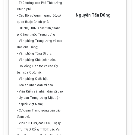
-
Thủ tướng, các Phó Thủ tướng
Chính phủ;
Nguyễn Tấn Dũng
-
Các Bộ, cơ quan ngang Bộ, cơ
quan thuộc Chính phủ;
-
HĐND, UBND các tỉnh, thành
phố trực thuộc Trung ương
-
V
ă
n phòng Trung ương v
à
các
Ban của Đảng;
- V
ă
n phòng Tổng Bí thư;
-
Văn phòng Chủ tịch nước;
-
Hội đồng Dân tộc và các
Ủ
y
ban của Quốc hội;
-
Văn phòng Quốc hội;
-
Tòa án nhân dân tối cao;
-
Viện Kiểm sát nhân dân tối cao;
- Ủ
y ban Trung ương Mặt trận
Tổ quốc Việt Nam;
-
Cơ quan Trung ương của các
đoàn thể;
-
VPCP: BTCN, các PCN, Trợ lý
TTg, TGĐ
C
ổng TTĐT, các Vụ,