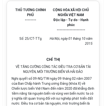
THỦ TƯỚNG CHÍNH
CỘNG HÒA XÃ HỘI CHỦ
PHỦ
NGHĨA VIỆT NAM
--------
Độc lập - Tự do - Hạnh
phúc
--------------------
Số:
25/CT-TTg
Hà Nội, ngày
01
tháng
10
năm
20
15
CHỈ THỊ
VỀ TĂNG CƯỜNG CÔNG TÁC ĐIỀU TRA CƠ BẢN TÀI
NGUYÊN,
MÔI TRƯỜNG BIỂN VÀ HẢI ĐẢO
Nghị quyết số 09-NQ/TW ngày 09 tháng 02 năm 2007
của Ban Chấp hành Trung ương Đảng (khóa X) về
Chiến lược biển Việt Nam đến năm 2020 đã khẳng định
tiềm năng tài nguyên biển và vùng ven biển nước ta có
ý nghĩa rất quan trọng đối với sự nghiệp phát triển đất
nước. Điều
tr
a cơ bản tài nguyên, môi trường biển là