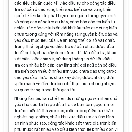
các tiêu chuẩn quốc tế; việc đầu tư cho công tác điều
tra cơ bản ở các vùng biển sâu, biển xa và vùng biển
quốc tế liền kề để phát hiện các nguồn tài nguyên mới
và nâng cao năng lực dự báo, cảnh báo các tai biến tự
nhiên, tác động của biến đổi khí hậu trên các vùng biển
chưa tương xứng với tiềm năng tài nguyên biển, đảo và
yêu cầu, mục tiêu của Đề án tổng thể; cơ sở vật chất,
trang thiết bị phục vụ điều tra cơ bản chưa được đầu
tư đồng bộ; chưa xây dựng được đội tàu điều tra, khảo
sát biển; việc chia sẻ, sử dụng thông tin dữ liệu điều
tra còn nhiều bất cập, gây lãng phí; đội ngũ cán bộ điều
tra biển còn thiếu ở nhiều lĩnh vực, chưa đáp ứng được
các yêu cầu thực tế; chưa xây
d
ựng được những đơn
vị đủ mạnh v
ề
điều tra biển để thực hiện những nhiệm
vụ quan trọng trong thời gian tới.
Những tồn tại, hạn chế
tr
ên do những nguyên nhân chủ
yếu như sau: Lĩnh vực điều tra cơ bản tài nguyên, môi
trường biển là lĩnh vực mới, môi trường điều tra khắc
nghiệt, nguy hiểm; nhiều khu vực điều tra có tình hình
an ninh phức tạp, công tác khảo sát thực địa trên biển
phụ thuộc rất nhiều vào điều kiện th
ờ
i tiết; nhiều đơn vị