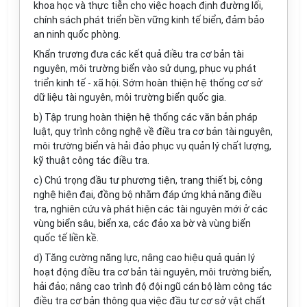
khoa học và thực tiễn cho việc hoạch định đường lối,
chính sách phát triển bền vững kinh tế biển, đảm bảo
an ninh quốc phòng.
Khẩn trương đưa các kết quả điều tra cơ bản tài
nguyên, môi trường biển vào sử dụng, phục vụ phát
triển kinh t
ế
- xã hội. Sớm hoàn thiện hệ thống cơ sở
dữ liệu tài nguyên, môi trường biển quốc gia.
b)
Tập tr
u
ng hoàn thiện hệ thống các văn bản pháp
luật, quy trình công nghệ về điều tra cơ bản tài nguyên,
môi trường biển và hải đảo phục vụ quản lý chất lượng,
kỹ thuật công tác điều tra.
c)
Chú trọng đầu tư phương tiện, trang thiết bị, công
nghệ hiện đại, đồng bộ nhằm đáp ứng khả năng điều
tra, nghiên cứu và phát hiện các tài nguyên mới ở các
vùng biển sâu, biển xa, các đảo xa bờ và vùng biển
quốc tế liền kề.
d)
Tăng cường năng lực, nâng cao hiệu quả quản lý
hoạt động điều tra cơ bản tài nguyên, môi trường biển,
hải đảo; nâng cao trình độ đội ngũ cán bộ làm công tác
điều tra cơ bản thông qua việc đầu tư cơ sở vật chất