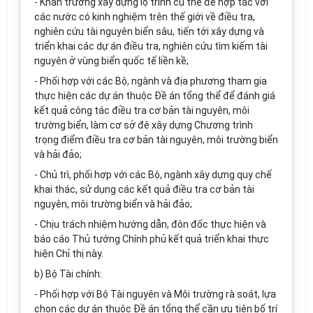
-
Khẩn trương xây dựng lộ trình cụ thể để hợp tác với
các nước có kinh nghiệm trên thế giới về điều tra,
nghiên cứu tài nguyên bi
ể
n sâu, ti
ế
n tới xây dựng và
triển khai các dự án điều tra, nghiên cứu tìm kiếm tài
nguyên ở vùng biển quốc tế liền kề;
-
Phối hợp với các Bộ, ngành và địa phương tham gia
thực hiện các dự án thuộc Đề án t
ổ
ng thể để đánh giá
kết quả công tác điều tra cơ bản tài nguyên, môi
trường biển, làm cơ sở đê xây dựng Chương trình
trọng điểm điều tra cơ bản tài nguyên, môi trường biển
và hải đảo;
-
Chủ trì, phối hợp với các Bộ, ngành xây dựng quy chế
khai thác, sử dụng các kết quả điều tra cơ bản tài
nguyên, môi trường biển và hải đảo;
-
Chịu trách nhiệm hướng dẫn, đôn đốc thực hiện và
báo cáo Thủ tướng Chính phủ kết quả triển khai thực
hiện Chỉ thị này.
b)
Bộ Tài chính:
-
Phối h
ợ
p với Bộ Tài nguyên và Môi trường rà soát, lựa
chọn các dự án thuộc Đề án tổng thể cần ưu tiên bố trí