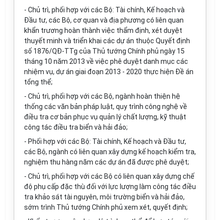
-
Chủ trì, phối hợp với các Bộ: Tài chính, K
ế
hoạch và
Đầu tư, các Bộ, cơ quan và địa phương có liên quan
khẩn trương hoàn thành việc thẩm định, xét duy
ệ
t
thuyết minh và triển khai các dự án thuộc Quyết định
s
ố
1876/QĐ-TTg của Thủ tướng Chính phủ ngày 15
tháng 10 năm 2013 v
ề
việc phê duyệt danh mục các
nhiệm vụ, dự án giai đoạn 2013 - 2020 thực hiện Đề án
tổng thể;
-
Chủ trì, phối h
ợ
p với các Bộ, ngành hoàn thiện hệ
thống các v
ă
n bản pháp luật, quy trình công nghệ v
ề
điều tra cơ bản phục vụ quản lý ch
ấ
t lượng, kỹ thuật
công tác điều tra biển và hải đảo;
-
Phối hợp với các Bộ: Tài chính, Kế hoạch và Đầu tư,
các Bộ, ngành có liên quan xây dựng kế hoạch kiểm tra,
nghiệm thu hàng năm các dự án đã được phê duyệt;
-
Chủ trì, phối hợp với các Bộ có liên quan xây dựng chế
độ phụ cấp đặc thù đối v
ớ
i lực lượng làm công tác điều
tra khảo sát tài ngu
y
ên, môi trường biển và hải đảo,
sớm trình Thủ tướng Chính phủ xem xét, quy
ế
t định;