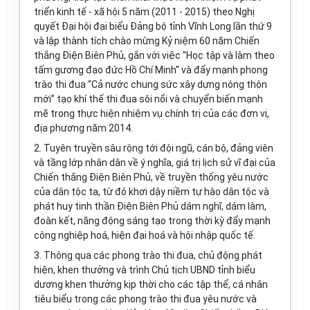
triển kinh tế - xã hội 5 năm (2011 - 2015) theo Nghị
quyết Đại hội đại biểu Đảng bộ tỉnh Vĩnh Long lần thứ 9
và lập thành tích chào mừng Kỷ niệm 60 năm Chiến
thắng Điện Biên Phủ, gắn với việc ''Học tập và làm theo
tấm gương đạo đức Hồ Chí Minh'' và đẩy mạnh phong
trào thi đua “Cả nước chung sức xây dựng nông thôn
mới” tạo khí thế thi đua sôi nổi và chuyển biến mạnh
mẽ trong thực hiện nhiệm vụ chính trị của các đơn vị,
địa phương năm 2014.
2. Tuyên truyền sâu rộng tới đội ngũ, cán bộ, đảng viên
và tầng lớp nhân dân về ý nghĩa, giá trị lịch sử vĩ đại của
Chiến thắng Điện Biên Phủ, về truyền thống yêu nước
của dân tộc ta, từ đó khơi dậy niềm tự hào dân tộc và
phát huy tinh thần Điện Biên Phủ dám nghĩ, dám làm,
đoàn kết, năng động sáng tạo trong thời kỳ đẩy mạnh
công nghiệp hoá, hiện đại hoá và hội nhập quốc tế.
3. Thông qua các phong trào thi đua, chủ động phát
hiện, khen thưởng và trình Chủ tịch UBND tỉnh biểu
dương khen thưởng kịp thời cho các tập thể, cá nhân
tiêu biểu trong các phong trào thi đua yêu nước và