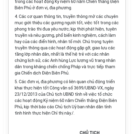
trong các hoạt động Kỷ niệm 60 năm Chiến thắng Điện
Biên Phủ ở đơn vị, địa phương.
4. Các cơ quan thông tin, truyền thông mở các chuyên
mục giới thiệu các gương người tốt, việc tốt trong các
phong trào thi đua yêu nước; kịp thời phát hiện, tuyên
truyền và nêu gương, phổ biến kinh nghiệm, cách làm
hay của các điển hình, nhân tố mới. Chú trọng tuyên
truyền thông qua các hoạt động gặp gỡ, giao lưu các
tầng lớp nhân dân, nhất là thế hệ trẻ với các nhân
chứng lịch sử, các Anh hùng Lực lượng vũ trang nhân
dân trong kháng chiến chống Pháp và trực tiếp tham
gia Chiến dịch Điện Biên Phủ.
5. Các đơn vị, địa phương có liên quan chủ động triển
khai thực hiện tốt Công văn số 3699/UBND-VX, ngày
23/12/2013 của Chủ tịch UBND tỉnh về việc tổ chức
các hoạt động Kỷ niệm 60 năm Chiến thắng Điện Biên
Phủ, kịp thời báo cáo Chủ tịch Uỷ ban nhân dân tỉnh
tình hình thực hiện Chỉ thị này./.
CHỦ TỊCH