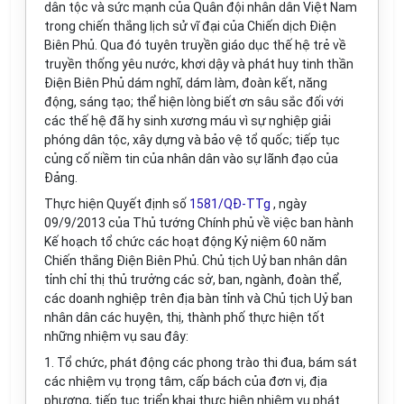
dân tộc và sức mạnh của Quân đội nhân dân Việt Nam
trong chiến thắng lịch sử vĩ đại của Chiến dịch Điện
Biên Phủ. Qua đó tuyên truyền giáo dục thế hệ trẻ về
truyền thống yêu nước, khơi dậy và phát huy tinh thần
Điện Biên Phủ dám nghĩ, dám làm, đoàn kết, năng
động, sáng tạo; thể hiện lòng biết ơn sâu sắc đối với
các thế hệ đã hy sinh xương máu vì sự nghiệp giải
phóng dân tộc, xây dựng và bảo vệ tổ quốc; tiếp tục
củng cố niềm tin của nhân dân vào sự lãnh đạo của
Đảng.
Thực hiện Quyết định số
1581/QĐ-TTg
, ngày
09/9/2013 của Thủ tướng Chính phủ về việc ban hành
Kế hoạch tổ chức các hoạt động Kỷ niệm 60 năm
Chiến thắng Điện Biên Phủ. Chủ tịch Uỷ ban nhân dân
tỉnh chỉ thị thủ trưởng các sở, ban, ngành, đoàn thể,
các doanh nghiệp trên địa bàn tỉnh và Chủ tịch Uỷ ban
nhân dân các huyện, thị, thành phố thực hiện tốt
những nhiệm vụ sau đây:
1. Tổ chức, phát động các phong trào thi đua, bám sát
các nhiệm vụ trọng tâm, cấp bách của đơn vị, địa
phương, tiếp tục triển khai thực hiện nhiệm vụ phát