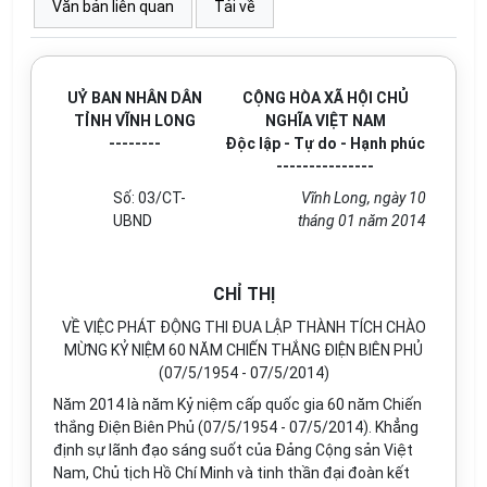
Văn bản liên quan
Tải về
UỶ BAN NHÂN DÂN
CỘNG HÒA XÃ HỘI CHỦ
TỈNH VĨNH LONG
NGHĨA VIỆT NAM
--------
Độc lập - Tự do - Hạnh phúc
---------------
Số: 03/CT-
Vĩnh Long, ngày 10
UBND
tháng 01 năm 2014
CHỈ THỊ
VỀ VIỆC PHÁT ĐỘNG THI ĐUA LẬP THÀNH TÍCH CHÀO
MỪNG KỶ NIỆM 60 NĂM CHIẾN THẮNG ĐIỆN BIÊN PHỦ
(07/5/1954 - 07/5/2014)
Năm 2014 là năm Kỷ niệm cấp quốc gia 60 năm Chiến
thắng Điện Biên Phủ (07/5/1954 - 07/5/2014). Khẳng
định sự lãnh đạo sáng suốt của Đảng Cộng sản Việt
Nam, Chủ tịch Hồ Chí Minh và tinh thần đại đoàn kết