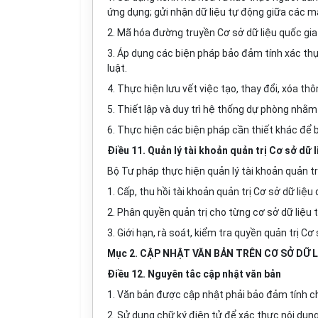
ứng dụng; gửi nhận dữ liệu tự động giữa các má
2. Mã hóa đường truyền Cơ sở dữ liệu quốc gia 
3. Áp dụng
các biện pháp bảo đảm tính xác thực
luật.
4. Thực hiện lưu vết việc tạo, thay đổi, xóa thô
5. Thiết lập và duy trì hệ thống dự phòng nhằ
6. Thực hiện các biện pháp cần thiết khác để 
Điều 11. Quản lý tài khoản quản trị Cơ sở dữ l
Bộ Tư pháp thực hiện quản lý tài khoản quản tr
1. Cấp, thu hồi tài khoản quản trị Cơ sở dữ liệu
2. Phân quyền quản trị cho từng cơ sở dữ liệu 
3. Giới hạn, rà soát, kiểm tra quyền quản trị C
Mục 2. CẬP NHẬT VĂN BẢN TRÊN CƠ SỞ DỮ 
Điều 12. Nguyên tắc cập nhật văn bản
1. Văn bản được cập nhật phải bảo đảm tính chí
2. Sử dụng chữ ký điện tử để xác thực nội dung