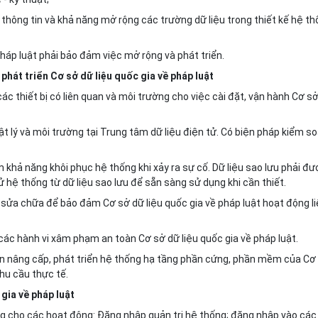
ẻ thông tin và khả năng mở rộng các trường dữ liệu trong thiết kế hệ t
 pháp luật phải bảo đảm việc mở rộng và phát triển.
 phát triển Cơ sở dữ liệu quốc gia về pháp luật
ác thiết bị có liên quan và môi trường cho việc cài đặt, vận hành Cơ s
t lý và môi trường tại Trung tâm dữ liệu điện tử. Có biện pháp kiểm s
 khả năng khôi phục hệ thống khi xảy ra sự cố. Dữ liệu sao lưu phải đ
ử hệ thống từ dữ liệu sao lưu để sẵn sàng sử dụng khi cần thiết.
, sửa chữa để bảo đảm Cơ sở dữ liệu quốc gia về pháp luật hoạt động l
ác hành vi xâm phạm an toàn Cơ sở dữ liệu quốc gia về pháp luật.
 án nâng cấp, phát triển hệ thống hạ tầng phần cứng, phần mềm của Cơ
nhu cầu thực tế.
gia về pháp luật
g cho các hoạt động: Đăng nhập quản trị hệ thống; đăng nhập vào các