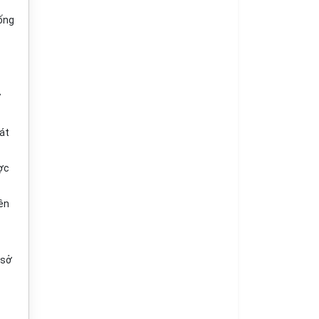
hống
ở
oát
ược
iên
 sở