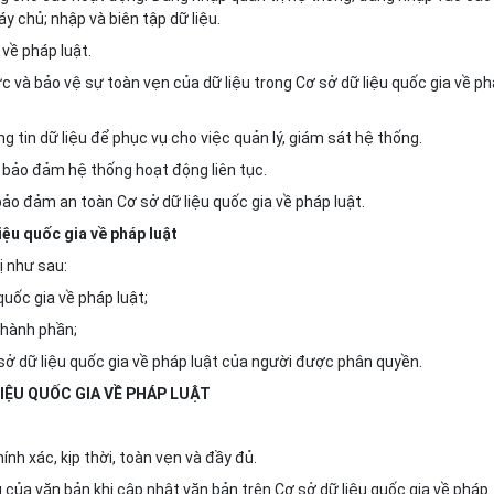
y chủ; nhập và biên tập dữ liệu.
về pháp luật.
 và bảo vệ sự toàn vẹn của dữ liệu trong Cơ sở dữ liệu quốc gia về p
ng tin dữ liệu để phục vụ cho việc quản lý, giám sát hệ thống.
m bảo đảm hệ thống hoạt động liên tục.
bảo đảm an toàn Cơ sở dữ liệu quốc gia về pháp luật.
iệu quốc gia về pháp luật
ị như sau:
 quốc gia về pháp luật;
thành phần;
ơ sở dữ liệu quốc gia về pháp luật của người được phân quyền.
LIỆU QUỐC GIA VỀ PHÁP LUẬT
nh xác, kịp thời, toàn vẹn và đầy đủ.
 của văn bản khi cập nhật văn bản trên Cơ sở dữ liệu quốc gia về pháp