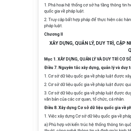
1. Phá hoại hệ thống cơ sở hạ tầng thông tin ho
quốc gia về pháp luật.
2. Truy cập bất hợp pháp để thực hiện các hành 
pháp luật.
Chương II
XÂY DỰNG, QUẢN LÝ, DUY TRÌ, CẬP 
Q
Mục 1. XÂY DỰNG, QUẢN LÝ VÀ DUY TRÌ CƠ S
Điều 7. Nguyên tắc xây dựng, quản lý và duy t
1. Cơ sở dữ liệu quốc gia về pháp luật được xâ
2. Cơ sở dữ liệu quốc gia về pháp luật được quả
3. Cơ sở dữ liệu quốc gia về pháp luật được duy
văn bản của các cơ quan, tổ chức, cá nhân.
Điều 8. Xây dựng Cơ sở dữ liệu quốc gia về p
1. Việc xây dựng Cơ sở dữ liệu quốc gia về phá
a) Phù hợp
với kiến trúc hệ thống thông tin qu
thuật, công ng
hệ thông tin
và định mức kinh tế 