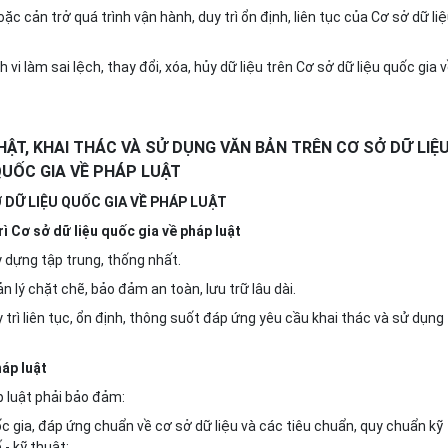
ặc cản trở quá trình vận hành, duy trì ổn định, liên tục của Cơ sở dữ li
vi làm sai lệch, thay đổi, xóa, hủy dữ liệu trên Cơ sở dữ liệu quốc gia 
NHẬT, KHAI THÁC VÀ SỬ DỤNG VĂN BẢN TRÊN CƠ SỞ DỮ LIỆ
UỐC GIA VỀ PHÁP LUẬT
Ở DỮ LIỆU QUỐC GIA VỀ PHÁP LUẬT
rì Cơ sở dữ liệu quốc gia về pháp luật
y dựng tập trung, thống nhất.
n lý chặt chẽ, bảo đảm an toàn, lưu trữ lâu dài.
 trì liên tục, ổn định, thông suốt đáp ứng yêu cầu khai thác và sử dụng
háp luật
p luật phải bảo đảm:
ốc gia, đáp ứng chuẩn về cơ sở dữ liệu và các tiêu chuẩn, quy chuẩn kỹ
- kỹ thuật;