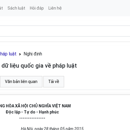
ật
Sách luật
Hỏi đáp
Liên hệ
pháp luật
Nghị định
dữ liệu quốc gia về pháp luật
Văn bản liên quan
Tải về
NG HÒA XÃ HỘI CHỦ NGHĨA VIỆT NAM
Độc lập - Tự do - Hạnh phúc
---------------
Hà Nội, ngày 28
tháng
05 năm 2015