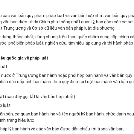
hợp các văn bản quy phạm pháp luật và
văn
bản hợp nhất
văn
bản quy p
ng văn bản điện tử do Chính phủ thống nhất quản lý, bao gồm các cơ sở
ật Trung ương và Cơ sở dữ liệu văn bản pháp luật địa phương.
ây dựng thống nhất, dùng chung trên toàn quốc nhằm cung cấp chính xá
ước, phổ biến pháp luật, nghiên cứu, tìm hiểu, áp dụng và thi hành pháp
iệu quốc gia về pháp luật
luật:
à nước ở Trung ương ban hành hoặc phối hợp ban hành và văn bản quy
hân dân cấp tỉnh ban hành theo quy định tại Luật ban hành văn bản qu
t (sau đây gọi tắt là văn bản hợp nhất).
 luật:
ại văn bản, cơ quan ban hành, họ và tên người ký ban hành, chức danh ng
ình trạng hiệu lực;
pháp lý ban hành và các
văn
bản được dẫn chiếu tới trong văn bản;