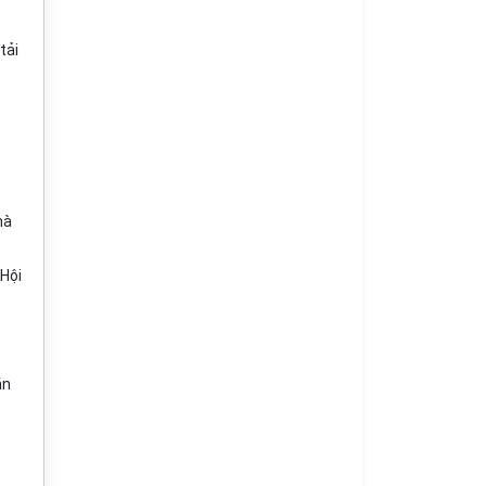
tải
hà
 Hội
ăn