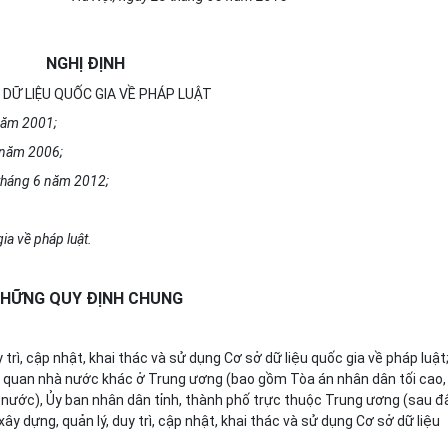
NGHỊ ĐỊNH
 DỮ LIỆU QUỐC GIA VỀ PHÁP LUẬT
năm 2001;
 năm 2006;
 tháng 6 năm 2012;
ia về pháp luật.
HỮNG QUY ĐỊNH CHUNG
 trì, cập nhật, khai thác và sử dụng Cơ sở dữ liệu quốc gia về pháp luật
 quan nhà nước khác ở Trung ương (bao gồm Tòa án nhân dân tối cao,
 nước),
Ủy ban
nhân dân tỉnh, thành phố trực thuộc Trung ương (sau đ
xây dựng
, quản lý, duy trì, cập nhật, khai thác và sử dụng Cơ sở dữ liệu