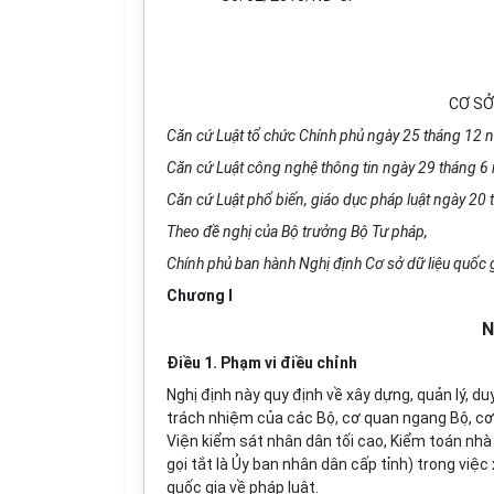
CƠ SỞ
Căn cứ Luật tổ chức
Chính phủ
ngày 25 tháng 12 
Căn cứ Luật công ng
hệ thông tin
ngày 29 tháng 6
Căn cứ Luật phổ biến, giáo dục pháp luật ngày 20
Theo đề nghị của Bộ trưởng Bộ Tư pháp,
Chính phủ
ban hành Nghị định Cơ sở dữ liệu quốc g
Chương I
N
Điều 1. Phạm vi điều chỉnh
Nghị định này quy định về xây dựng, quản lý, duy
trách
nhiệm của các Bộ, cơ quan ngang Bộ, cơ
Viện kiểm sát nhân dân tối cao, Kiểm toán nhà
gọi tắt là
Ủy ban
nhân dân cấp tỉnh) trong việc
quốc gia về pháp luật.