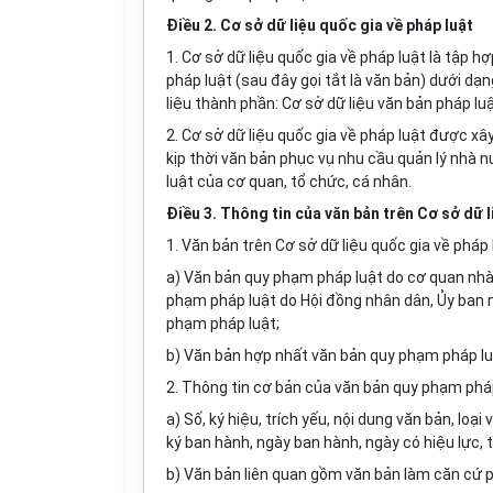
Điều 2. Cơ sở dữ liệu quốc gia về pháp luật
1. Cơ sở dữ liệu quốc gia về pháp luật là tập 
pháp luật (sau đây gọi tắt là văn bản) dưới dạ
liệu thành phần: Cơ sở dữ liệu văn bản pháp lu
2. Cơ sở dữ liệu quốc gia về pháp luật được x
kịp thời văn bản phục vụ nhu cầu quản lý nhà n
luật của cơ quan, tổ chức, cá nhân.
Điều 3.
Thông tin của văn bản trên Cơ sở dữ l
1. Văn bản trên Cơ sở dữ liệu quốc gia về pháp 
a) Văn bản quy phạm pháp luật do cơ quan nh
phạm pháp luật do Hội đồng nhân dân,
Ủy ban
n
phạm pháp luật;
b) Văn bản hợp nhất văn bản quy phạm pháp luậ
2. Thông tin cơ bản của
văn
bản quy phạm pháp
a) Số, ký hiệu, trích yếu, nội dung văn bản, lo
ký ban hành, ngày ban hành, ngày có hiệu lực, t
b) Văn bản liên quan gồm văn bản làm căn cứ 