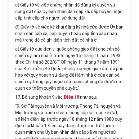
d) Giấy tờ về việc chứng nhận đã đăng ký quyền sử
dụng đất của
Ủy ban
nhân dân cấp xã, cấp huyện hoặc
cấp tỉnh cấp cho người sử dụng đất;
đ) Giấy tờ về việc kê khai
đăng ký
nhà cửa được
Ủy ban
nhân dân cấp xã,
cấp
huyện hoặc cấp tỉnh xác nhận
mà
trong
đó có ghi diện tích đất có nhà ở;
e) Giấy tờ của đơn vị quốc phòng giao đất cho cán bộ,
chiến sỹ làm nhà ở trước ngày 15 tháng 10 năm 1993
theo Chỉ thị số 282/CT-QP ngày 11 tháng 7 năm 1991
của Bộ trưởng Bộ Quốc phòng mà việc giao đất đó
phù
hợp
với quy hoạch sử dụng đất làm nhà ở của cán bộ,
chiến sỹ trong quy hoạch đất
quốc
phòng đã được cơ
quan có
thẩm quyền
phê duyệt.”
17. Bổ sung khoản 9 vào
Điều 18
như sau:
“9. Sở Tài nguyên và Môi trường, Phòng Tài nguyên và
Môi trường có trách nhiệm cung cấp sổ mục kê đất,
sổ kiến điền lập trước ngày 18 tháng 12 năm 1980 quy
định tại khoản 1 Điều này đang được lưu trữ tại cơ
quan mình cho
Ủy ban
nhân dân cấp xã và người sử
dụng đất để phục vụ cho việc đăng ký, cấp Giấy chứng