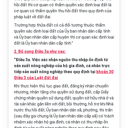
hồi đất thì cơ quan có thẩm quyền xác định loại đất là
cơ quan có thẩm quyền thu hồi đất theo quy định của
pháp luật về đất đai.
Trường h
ợ
p thửa đất có cả đối tượng thuộc thẩm
quyền xác định loại đất của
Ủy
ban nhân dân cấp tỉnh
và
Ủy ban
nhân dân cấp huyện thì cơ quan xác định loại
đất là
Ủy ban
nhân dân cấp tỉnh.”
2. Bổ sung Điều 3a như sau:
“Điều 3a. Việc xác nhận nguồn thu nhập ổn định từ
sản xuất nông nghiệp của hộ gia đình, cá nhân trực
tiếp sản xuất nông nghiệp theo quy định tại
khoản 30
Điều 3 của Luật đất đai
Khi thực hiện thủ tục giao đất, đăng ký nhận chuyển
nhượng, nhận tặng cho quyền sử dụng đất, cấp Giấ
y
chứng nhận quyền sử dụng đất, quyền sở hữu nhà ở và
tài sản khác gắn liền với đất, bồi thường, hỗ trợ khi Nhà
n
ướ
c thu hồi đất,
Ủy ban
nhân dân xã, phường, thị trấn
(sau đây gọi chung là
Ủy
ban nhân dân
cấp
xã) có trách
nhiệm xác nhận hộ gia đình, cá nhân có thu nhập ổn