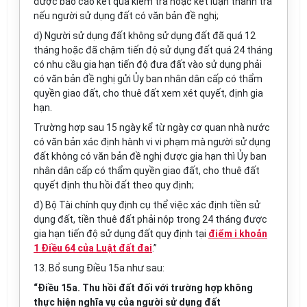
được báo cáo kết quả kiểm tra hoặc kết luận thanh tra
nếu người sử dụng đất có văn bản đề nghị;
d) Người sử dụng đất không sử dụng đất đã quá 12
tháng hoặc đã chậm tiến độ sử dụng đất quá 24 tháng
có nhu cầu gia hạn tiến độ đưa đất vào sử dụng phải
có văn bản đề nghị gửi
Ủy ban
nhân dân cấp có thẩm
quyền giao đất, cho thuê đất xem xét quyết, định gia
hạn.
Trường hợp
sau 15 ngày kể từ ngày cơ quan nhà nước
có văn bản xác định hành vi vi phạm mà người sử dụng
đất không có văn bản đề nghị được gia hạn thì
Ủy ban
nhân dân cấp có thẩm quyền giao đất, cho thuê đất
quyết định thu hồi đất theo quy định;
đ) Bộ Tài chính quy định cụ thể việc xác định tiền sử
dụng đất, tiền thuê đất phải nộp trong 24 tháng được
gia hạn tiến độ sử dụng đất quy định tại
điểm i khoản
1 Điều 64 của Luật đất đai
.”
13. Bổ sung Điều 15a như sau:
“Điều 15a. Thu hồi đất đối
với
trường h
ợ
p không
thực hiện nghĩa vụ của ng
ườ
i sử dụng đất