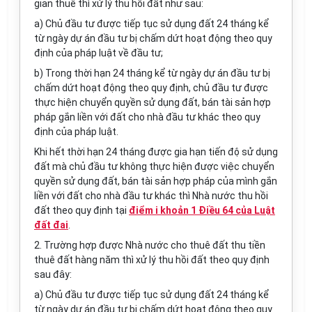
gian thuê thì xử lý thu hồi đất như sau:
a)
Chủ đầu tư được tiếp tục sử dụng đất 24 tháng kể
từ ngày dự án đầu tư bị ch
ấ
m dứt hoạt động theo quy
định của pháp luật về đầu tư;
b)
Trong thời hạn 24 tháng kể từ ngày dự án đầu tư bị
chấm dứt hoạt động theo quy định, chủ đầu tư được
thực hiện chuyển quyền sử dụng đất, bán tài sản
hợp
pháp
g
ắ
n li
ề
n với
đất
cho nhà
đầu tư
khác theo quy
định của pháp luật.
Khi hết thời hạn 24 tháng được gia hạn tiến độ sử dụng
đất mà chủ đầu tư không thực hiện được việc chuyển
quyền
sử dụng
đất, bán tài sản
hợp pháp
của mình gắn
liền với đất cho nhà đầu tư khác thì Nhà nước thu hồi
đất theo quy định tại
điểm i khoản 1 Điều 64 của Luật
đất đai
.
2.
Trường hợp được Nhà nước cho thuê đất thu tiền
thuê đất hàng năm th
ì
xử lý thu hồi đất theo quy định
sau đây:
a)
Chủ đầu tư được tiếp tục
sử dụng
đất 24 tháng kể
từ ngày dự án đầu tư bị chấm
d
ứt hoạt động theo quy