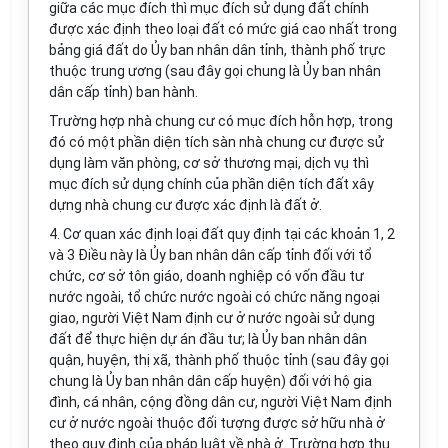
giữa các mục đích th
ì
mục đích sử dụng đất chính
được xác định theo loại
đất
có mức giá cao nhất trong
bảng giá đất do
Ủy ban
nhân dân tỉnh,
thành phố
trực
thuộc trung ương (sau đây gọi chung là
Ủy ban
nhân
dân cấp tỉnh) ban hành.
Trường hợp nhà chung cư có mục đích hỗn hợp, trong
đó có một phần diện tích sàn nhà chung cư được sử
dụng làm văn phòng, cơ sở thương mại, dịch vụ th
ì
mục đích sử dụng chính của phần diện tích
đất
xây
dựng nhà chung cư được xác định là đất ở.
4. Cơ quan xác định loại đất quy định tại các khoản 1, 2
và 3 Điều này là
Ủy ban
nhân dân cấp tỉnh đối với tổ
chức, cơ sở tôn giáo, doanh nghiệp có vốn đầu tư
nước ngoài, tổ chức nước ngoài có chức năng ngoại
giao, ng
ườ
i
Việt Nam định cư ở nước ngoài sử dụng
đất để thực hiện dự án đầu tư;
là
Ủy ban
nhân dân
quận, huyện, thị xã, thành phố thuộc tỉnh (sau đây gọi
chung là
Ủy ban
nhân dân cấp huyện) đối với hộ gia
đình, cá nhân, cộng đồng dân cư, người Việt Nam định
cư ở nước ngoài thuộc đối tượng được sở hữu nhà ở
theo quy định của pháp luật về nhà ở. Trường hợp thu