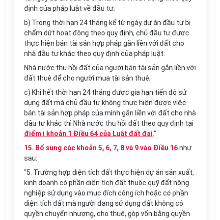
định của pháp luật về đầu tư;
b)
Trong thời hạn 24 tháng kể t
ừ
ngày dự án đầu tư bị
chấm dứt hoạt động theo quy định, chủ đầu tư được
thực hiện bán tài sản
hợp pháp
g
ắ
n li
ề
n với đất cho
nhà đầu tư khác theo quy định của pháp luật.
Nhà nước thu hồi đất của người bán tài sản gắn liền với
đất thuê để cho người mua tài sản thuê;
c)
Khi hết thời hạn 24 tháng được gia hạn tiến độ sử
dụng đất mà chủ đầu tư không thực hiện được việc
bán tài sản hợp pháp của mình g
ắ
n li
ề
n với đất cho nhà
đầu tư khác thì Nhà nước thu hồi đất theo quy định tại
điểm i khoản 1 Điều 64 của Luật đất đai
.”
15. Bổ sung các khoản 5, 6, 7, 8 và 9 vào
Điều 16
như
sau:
“5. Trường hợp diện tích đất thực hiện dự án sản xuất,
kinh doanh có phần diện tích đất thuộc quỹ đất nông
nghiệp sử dụng vào mục đích công ích hoặc có phần
diện tích đất mà người đang sử dụng
đất
không có
quy
ề
n chuyển nhượng, cho thuê, góp vốn bằng quyền