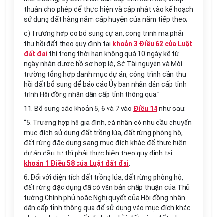
thuận cho phép để thực hiện và cập nhật vào
kế hoạch
sử dụng
đất
hàng năm
cấp
huyện của năm tiếp theo;
c)
Trường hợp
có bổ sung dự án, công trình mà phải
thu hồi đất theo quy định tại
khoản 3 Điều 62 của Luật
đất
đai
thì trong thời hạn không quá 10 ngày kể từ
ngày nhận được hồ sơ hợp lệ, Sở Tài nguyên và Môi
trường tổng hợp danh mục dự án, công trình cần thu
hồi đất bổ sung để báo cáo
Ủy ban
nhân dân cấp tỉnh
trình Hội đồng nhân dân cấp tỉnh thông qua.”
11. Bổ sung các khoản 5, 6 và 7 vào
Điều 14
như sau:
“5.
Trường hợp
hộ gia đình, cá nhân có nhu cầu chuyển
mục đích sử dụng đất trồng lúa, đất rừng phòng hộ,
đất rừng đặc dụng sang mục đích khác để thực hiện
dự án
đầu tư
thì phải thực hiện theo quy định tại
khoản 1 Điều 58 của Luật đất đai
.
6. Đối với diện tích đất trồng lúa, đất rừng phòng hộ,
đất rừng đặc dụng đã có văn bản chấp thuận của Thủ
tướng Chính phủ hoặc Nghị
quyết
của Hội đồng nhân
dân cấp tỉnh thông qua để sử dụng vào mục đích khác