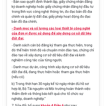
- Bản sao quyết định thành lập, giấy chứng nhận đăng
ký doanh nghiệp hoặc giấy chứng nhận đăng ký đầu tư
trong lĩnh vực công ng
hệ thông tin
, đo đạc bản đồ địa
chính và quản lý đất đai; gi
ấ
y phép hoạt động đo đạc
bản đ
ồ
địa chính;
- Danh mục và số lượng các loại thiết bị công nghệ
của đơn vị được sử dụng để xây dựng cơ sở dữ liệu
đất đai;
- Danh sách cán bộ đăng ký tham gia thực hiện, trong
đó thể hiện trình độ và chuyên môn đào tạo, chứng chỉ
đào tạo về xây dựng cơ sở dữ liệu
đất
đai và kinh
nghiệm công tác của từng người;
- Danh mục dự án, công trình xây dựng cơ sở dữ liệu
đất đai đã, đang thực hiện hoặc tham gia thực hiện
(nếu có).
b) Trong thời hạn 30 ngày kể từ ngày nhận đủ hồ sơ
hợp lệ, Bộ Tài nguyên và Môi trường hoàn thành việc
th
ẩ
m định và thông báo
kết quả
cho
tổ chức
sự
nghiệp, doanh nghiệp.”
7. Sửa đổi, bổ sung
khoản 4 Điều 6
như sau: