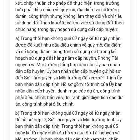
xét, chấp thuận cho phép đ
ể
thực
hiện
trong trường
hợp phải điều chỉnh về quy mô, địa điểm và số lượng
dự án, công trình nhưng không làm thay đổi về chỉ tiêu
sử dụng đất theo loại đất và khu vực sử dụng đất theo
chức năng trong quy hoạch sử dụng đất cấp huyện:
a) Trong thời hạn không quá 07 ngày kể từ ngày nhận
được đề xuất nhu cầu điều chỉnh về quy mô, địa điểm
và số l
ượ
ng dự án, công trình sử dụng đất trong kế
hoạch sử dụng đất hàng năm cấp huyện, Phòng Tài
nguyên và Môi tr
ườ
n
g t
ổ
ng h
ợ
p báo cáo
Ủy
ban nhân
dân
cấp
huyện,
Ủy ban
nhân dân cấp huyện gửi hồ sơ
đến Sở Tài nguyên và Môi trường đ
ể
xem xét, trình
Ủy
ban
nhân dân cấp tỉnh. Hồ sơ gồm: tờ trình của
Ủy ban
nhân dân cấp huyện; danh mục các dự án, công trình
phải điều chỉnh; bản vẽ vị trí, ranh giới, diện tích các dự
án, công trình phải điều chỉnh;
b) Trong thời hạn không quá 03 ngày kể từ ngày nhận
đủ hồ sơ hợp lệ, Sở Tài nguyên và Môi trường trình
Ủy
ban
nhân dân cấp tỉnh. Trong thời hạn không quá 05
ngày kể từ ngày nhận đủ hồ sơ của Sở Tài nguyên và
Môi trường, Ủy ban nhân dân cấp tỉnh xem xét, chấp