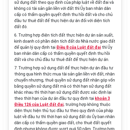
sử dụng đất theo quy định của pháp luật về
đất
đai và
không có tài sản g
ắ
n li
ề
n với
đất
thì
Ủy
ban nhân dân
cấp có thẩm quyền quyết định thu hồi đất và cho chủ
đầu tư thuê đất để thực hiện dự án đối với diện tích
đất đó.
6.
Trường hợp điện tích đất thực hiện dự án sản xuất,
kinh doanh có phần diện tích đất do Nhà nước giao
đất
đ
ể
quản lý quy định tại
Điều 8 của Luật đất đai
thì
Ủy
ban
nhân dân cấp có thẩm quyền quyết định thu h
ồ
i
đất
và cho chủ đầu tư thuê đất để thực hiện dự án.
7
.
Trườn
g
h
ợ
p sử dụng
đất
đ
ể
thực hiện dự án
đầu tư
th
ô
ng qua hình thức mua tài sản gắn liền với
đất
, nhận
chuy
ể
n nhượng, thu
ê
quy
ề
n
sử dụng
đất nhận góp vốn
bằng quy
ề
n sử dụng
đất
mà có thời hạn
sử dụng
đ
ấ
t
kh
á
c nh
a
u thì thời hạn sử dụng đ
ấ
t được xác định lại
theo thời hạn của dự án
đầu tư
quy định tại
khoản 3
Điều 126 của Luật đất đai
; trường hợp không thuộc
diện thực hiện thủ tục đầu tư theo quy định của pháp
luật về đầu tư thì thời hạn sử dụng đất do
Ủy
ban nhân
dân cấp có thẩm quyền giao đất, cho thuê
đất
quyết
định nhưng không được vượt quá 50 năm.
Trường hợp