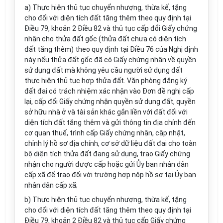
a)
Thực hiện thủ tục chuyển nhượng, thừa kế, tặng
cho đối
với
diện tích đất tăng thêm theo quy định tại
Điều 79, khoản 2 Điều 82 và thủ tục cấp đổi Giấy chứng
nhận cho thửa đất gốc (thửa đất chưa có diện tích
đất tăng thêm) theo quy định tại Điều 76 của Nghị định
này nếu thửa đất gốc đã có Giấy chứng nhận về quyền
sử dụng đất mà không yêu cầu người sử dụng đất
thực hiện thủ tục hợp thửa đất. Văn phòng đăng ký
đất đai có trách nhiệm xác nhận vào Đơn đề nghị cấp
lại, cấp đổi Giấy chứng nhận quyền sử dụng đất, quyền
sở hữu nhà ở và tài sản khác gắn liền với đất đối với
diện tích đất tăng thêm và gửi thông tin địa chính đến
cơ quan thuế, trình cấp Giấy chứng nhận, cập nhật,
chỉnh lý hồ sơ địa chính, cơ sở dữ liệu đất đai cho toàn
bộ diện tích thửa
đất
đang sử dụng, trao Giấy chứng
nhận cho ng
ườ
i được cấp hoặc gửi Ủy ban nhân dân
cấp xã để trao đối
với
trường hợp
nộp hồ sơ tại
Ủy ban
nhân dân
cấp
xã;
b) Thực hiện thủ tục chuyển nhượng, thừa kế, tặng
cho đối với diện tích đất tăng thêm theo quy định tại
Điều 79, khoản 2 Điều 82 và thủ tục
cấp
Giấy chứng