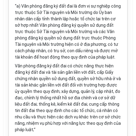
“a)
Văn
phòng đăng ký đất đai là đơn vị sự nghiệp công
trực thuộc Sở Tài nguyên và Môi trường do
Ủy ban
nhân dân cấp tỉnh thành lập hoặc tổ chức lại trên cơ
sở h
ợ
p nhất Văn phòng đăng ký quyền sử dụng đất
trực thuộc Sở Tài nguyên và Môi trường và các Văn
phòng đăng ký quyền sử dụng đất trực thuộc Phòng
Tài nguyên và Môi trường hiện có ở địa phương; có tư
cách pháp nhân, có trụ sở, con dấu riêng và được mở
tài khoản đ
ể
hoạt động theo quy định của pháp luật.
Văn phòng đăng ký đất đai có chức năng thực hiện
đăng ký đất đai và tài sản gắn liền với đất; cấp Giấy
chứng nhận quyền sử dụng
đất
, quy
ề
n sở hữu nhà ở và
tài sản khác gắn liền với đất đối với trường hợp được
ủy qu
y
ền theo quy định; xây dựng, quản lý, cập nhật, đo
đạc, chỉnh lý thống nh
ấ
t h
ồ
sơ địa chính và cơ sở dữ
liệu đất đai; thống k
ê
, kiểm kê
đất
đai; cung
cấp
th
ô
ng
tin đất đai theo quy định cho các
tổ chức
, cá nhân có
nhu c
ầ
u và thực hiện các dịch vụ khác trên cơ sở chức
năng, nhiệm vụ
phù hợp
với năng lực theo quy định của
pháp luật;”