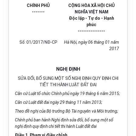
CHÍNH PHỦ
CỘNG HÒA XÃ HỘI CHỦ
-------
NGHĨA VIỆT NAM
Độc lập - Tự do - Hạnh
phúc
---------------
Số: 01/2017/NĐ-CP
Hà Nội, ngày 06 tháng 01 năm
2017
NGHỊ ĐỊNH
SỬA ĐỔI, BỔ SUNG MỘT SỐ NGHỊ ĐỊNH QUY ĐỊNH CHI
TIẾT THI HÀNH LUẬT ĐẤT ĐAI
Căn cứ Luật tổ chức
Chính phủ
ngày 19 tháng 6 năm 2015;
Căn cứ Luật đất đai ngày 29 tháng 11 năm 2013;
Theo đ
ề
nghị của Bộ trưởng Bộ Tài nguyên và Môi trường;
Chính phủ
ban hành Nghị định sửa đ
ổ
i, b
ổ
sung một s
ố
nghị định quy định chi tiết thi hành Luật đất đai
Điều 1. Phạm vi điều chỉnh