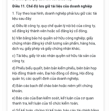
Điều 11. Chế độ lưu giữ tài liệu của doanh nghiệp
1. Tùy theo loại hình, doanh nghiệp phải lưu giữ các tài
liệu sau đây:
a) Điều lệ công ty; quy chế quản lý nội bộ của công ty;
sổ đăng ký thành viên hoặc sổ đăng ký cổ đông;
b) Văn bằng bảo hộ quyền sở hữu công nghiệp; giấy
chứng nhận đăng ký chất lượng sản phẩm, hàng hóa,
dịch vụ; giấy phép và giấy chứng nhận khác;
c) Tài liệu, giấy tờ xác nhận quyền sở hữu tài sản của
công ty;
d) Phiếu biểu quyết, biên bản kiểm phiếu, biên bản họp
Hội đồng thành viên, Đại hội đồng cổ đông, Hội đồng
quản trị; các quyết định của doanh nghiệp;
đ) Bản cáo bạch để chào bán hoặc niêm yết chứng
k
hoán
;
e) Báo cáo của Ban kiểm soát, kết luận của cơ quan
thanh tra, kết luận của tổ chức kiểm toán;
g) Sổ kế toán, chứng từ kế toán, báo cáo tài chính hằng