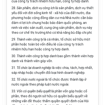
của công ty trách nhiệm hữu hạn, công ty hợp danh.
28.
Sản phẩm, dịch vụ công ích
là sản phẩm, dịch vụ thiết
yếu đối với đời sống kinh tế - xã hội của đất nước, địa
phương hoặc cộng đồng dân cư mà Nhà nước cần bảo
đảm vì lợi ích chung hoặc bảo đảm quốc phòng, an
ninh và việc sản xuất, cung ứng sản phẩm, dịch vụ này
theo cơ chế thị trường khó có khả năng bù đắp chi phí.
29.
Thành viên công ty
là cá nhân, tổ chức sở hữu một
phần hoặc toàn bộ vốn điều lệ của công ty trách
nhiệm hữu hạn hoặc công ty hợp danh.
30.
Thành viên công ty hợp danh
bao gồm thành viên hợp
danh và thành viên góp vốn.
31.
Tổ chức lại doanh nghiệp
là việc chia, tách, hợp nhất,
sáp nhập hoặc chuyển đổi loại hình doanh nghiệp.
32.
Tổ chức nước ngoài
là tổ chức được thành lập ở
nước ngoài theo pháp luật nước ngoài.
33.
Vốn có quyền biểu quyết
là phần vốn góp hoặc cổ
phần, theo đó người sở hữu có quyền biểu quyết về
những vấn đề thuộc thẩm quyền quyết định của Hội