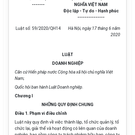
-------
NGHĨA VIỆT NAM
Độc lập - Tự do - Hạnh phúc
---------------
Luật số: 59/2020/QH14
Hà Nội, ngày 17 tháng 6 năm
2020
LUẬT
DOANH NGHIỆP
Căn cứ Hiến pháp nước Cộng hòa xã hội chủ nghĩa Việt
Nam;
Quốc hội ban hành Luật Doanh nghiệp.
Chương I
NHỮNG QUY ĐỊNH CHUNG
Điều 1. Phạm vi điều chỉnh
Luật này quy định về việc thành lập, tổ chức quản lý, tổ
chức lại, giải thể và hoạt động có liên quan của doanh
nghiệp, bao gồm công ty trách nhiệm hữu hạn, công ty