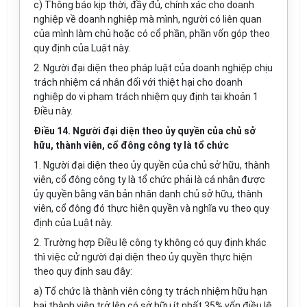
c) Thông báo kịp thời, đầy đủ, chính xác cho doanh
nghiệp về doanh nghiệp mà mình, người có liên quan
của mình làm chủ hoặc có cổ phần, phần vốn góp theo
quy định của Luật này.
2. Người đại diện theo pháp luật của doanh nghiệp chịu
trách nhiệm cá nhân đối với thiệt hại cho doanh
nghiệp do vi phạm trách nhiệm quy định tại khoản 1
Điều này.
Điều 14. Người đại diện theo ủy quyền của chủ sở
hữu, thành viên, cổ đông công ty là
tổ chức
1. Ng
ườ
i đại diện theo ủy quyền của chủ sở hữu, thành
viên, cổ đông công ty là tổ chức phải là cá nhân được
ủy quyền bằng văn bản nhân danh chủ sở hữu, thành
viên, cổ đông đó thực hiện quyền và nghĩa vụ theo quy
định của Luật này.
2. Trường hợp Điều lệ công ty không có quy định khác
thì việc cử người đại diện theo ủy quyền thực hiện
theo quy định sau đây:
a) Tổ chức là thành viên công ty trách nhiệm hữu hạn
hai thành viên trở lên có sở hữu ít nhất 35% vốn điều lệ