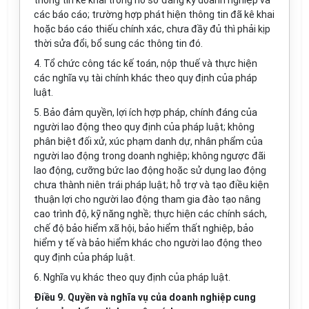
thông tin kê khai
trong
hồ sơ đăng ký doanh nghiệp và
các báo cáo; trường hợp phát hiện thông tin đã kê khai
hoặc báo cáo thiếu chính xác, chưa đầy đủ thì phải kịp
thời sửa đổi, bổ sung các thông tin đó.
4. Tổ chức công tác kế toán, nộp thuế và thực hiện
các nghĩa vụ tài chính khác theo quy định của pháp
luật.
5. Bảo đảm quyền, lợi ích hợp pháp, chính đáng của
người lao động theo quy định của pháp luật; không
phân biệt đối xử, xúc phạm danh dự, nhân phẩm của
người lao động
trong
doanh nghiệp; không ngược đãi
lao động, cưỡng bức lao động hoặc sử dụng lao động
chưa thành niên trái pháp luật; hỗ trợ và tạo điều kiện
thuận lợi cho người lao động tham gia đào tạo nâng
cao trình độ, kỹ năng nghề; thực hiện các chính sách,
chế độ bảo hiểm xã hội, bảo hiểm thất nghiệp, bảo
hiểm y tế và bảo hiểm khác cho người lao động theo
quy định của pháp luật.
6. Nghĩa vụ khác theo quy định của pháp luật.
Điều 9. Quyền và nghĩa vụ của doanh nghiệp cung