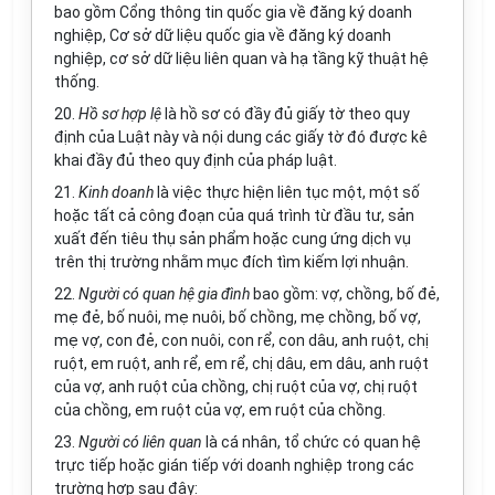
bao gồm Cổng thông tin quốc gia về đăng ký doanh
nghiệp, Cơ sở dữ liệu quốc gia về đăng ký doanh
nghiệp, cơ sở dữ liệu liên quan và hạ tầng kỹ thuật hệ
thống.
20.
Hồ sơ hợp lệ
là hồ sơ có đầy đủ giấy tờ theo quy
định của Luật này và nội dung các giấy tờ đó được kê
khai đầy đủ theo quy định của pháp luật.
21.
Kinh doanh
là việc thực hiện liên tục một, một số
hoặc tất cả công đoạn của quá trình từ đầu tư, sản
xuất đến tiêu thụ sản phẩm hoặc cung ứng dịch vụ
trên thị trường nhằm mục đích tìm kiếm lợi nhuận.
22.
Người có quan hệ gia đình
bao gồm: vợ, chồng, bố đẻ,
mẹ đẻ, bố nuôi, mẹ nuôi, bố chồng, mẹ chồng, bố vợ,
mẹ vợ, con đẻ, con nuôi, con rể, con dâu, anh ruột, chị
ruột, em ruột, anh rể, em rể, chị dâu, em dâu, anh ruột
của vợ, anh ruột của chồng, chị ruột của vợ, chị ruột
của chồng, em ruột của vợ, em ruột của chồng.
23.
Người có liên quan
là cá nhân, tổ chức có quan hệ
trực tiếp hoặc gián tiếp với doanh nghiệp trong các
trường hợp sau đây: