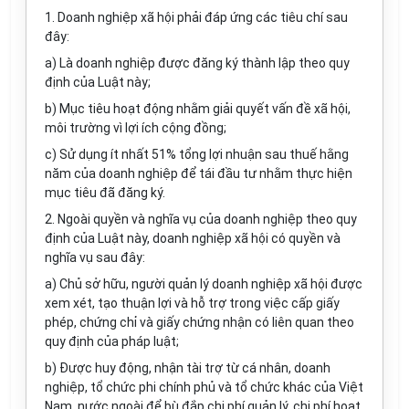
1. Doanh nghiệp xã hội phải đáp ứng các tiêu chí sau
đây:
a) Là doanh nghiệp được đăng ký thành lập theo quy
định của Luật này;
b) Mục tiêu hoạt động nhằm giải quyết vấn đề xã hội,
môi trường vì lợi ích cộng đồng;
c) Sử dụng ít nhất 51% tổng lợi nhuận sau thuế hằng
năm của doanh nghiệp để tái đầu tư nhằm thực hiện
mục tiêu đã đăng ký.
2. Ngoài quyền và nghĩa vụ của doanh nghiệp theo quy
định của Luật này, doanh nghiệp xã hội có quyền và
nghĩa vụ sau đây:
a) Chủ sở hữu, người quản lý doanh nghiệp xã hội được
xem xét, tạo thuận lợi và hỗ trợ trong việc cấp giấy
phép, chứng chỉ và giấy chứng nhận có liên quan theo
quy định của pháp luật;
b) Được huy động, nhận tài trợ từ cá nhân, doanh
nghiệp, tổ chức phi chính phủ và tổ chức khác của Việt
Nam, nước ngoài để bù đắp chi phí quản
lý
, chi phí hoạt