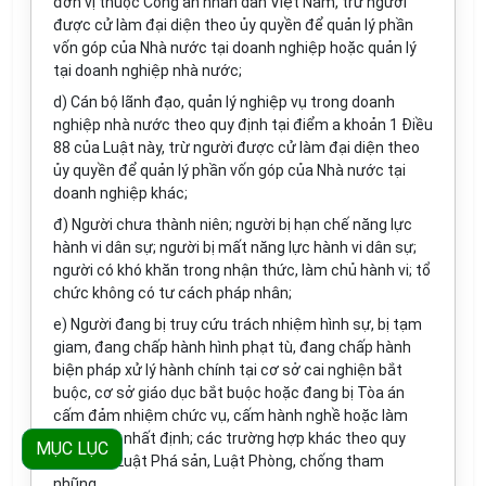
đơn vị thuộc Công an nhân dân Việt Nam, trừ người
được cử làm đại diện theo ủy quyền để quản lý phần
vốn góp của Nhà nước tại doanh nghiệp hoặc quản lý
tại doanh nghiệp nhà nước;
d) Cán bộ lãnh đạo, quản lý nghiệp vụ trong doanh
nghiệp nhà nước theo quy định tại điểm a khoản 1 Điều
88 của Luật này, trừ người được cử làm đại diện theo
ủy quyền để quản lý phần vốn góp của Nhà nước tại
doanh nghiệp khác;
đ) Người chưa thành niên; người bị hạn chế năng lực
hành vi dân sự; người bị mất năng lực hành vi dân sự;
người có khó khăn trong nhận thức, làm chủ hành vi; tổ
chức không có tư cách pháp nhân;
e) Người đang bị truy cứu trách nhiệm hình sự, bị tạm
giam, đang chấp hành hình phạt tù, đang chấp hành
biện pháp xử lý hành chính tại cơ sở cai nghiện bắt
buộc, cơ sở giáo dục bắt buộc hoặc đang bị Tòa án
cấm đảm nhiệm chức vụ, cấm hành nghề hoặc làm
công việc nhất định; các trường hợp khác theo quy
MỤC LỤC
định của Luật Phá sản, Luật Phòng, chống tham
nhũng.