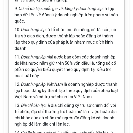
tin về đăng ký doanh nghiệp.
9.
Cơ sở dữ liệu quốc gia về đăng ký doanh nghiệp
là tập
hợp dữ liệu về đăng ký doanh nghiệp trên phạm vi toàn
quốc.
10.
Doanh nghiệp
là tổ chức có tên riêng, có tài sản, có
trụ sở giao dịch, được thành lập hoặc đăng ký thành
lập theo quy định của pháp luật nhằm mục đích kinh
doanh.
11.
Doanh nghiệp nhà nước
bao gồm các doanh nghiệp
do Nhà nước nắm giữ trên 50% vốn điều lệ, tổng số cổ
phần có quyền biểu quyết theo quy định tại Điều 88
của Luật này.
12.
Doanh nghiệp Việt Nam
là doanh nghiệp được thành
lập hoặc đăng ký thành lập theo quy định của pháp luật
Việt Nam và có trụ sở chính tại Việt Nam.
13.
Địa chỉ liên lạc
là địa chỉ đăng ký trụ sở chính đối với
tổ chức; địa chỉ thường trú hoặc nơi làm việc hoặc địa
chỉ khác của cá nhân mà người đó đăng ký với doanh
nghiệp để làm địa chỉ liên lạc.
14.
Giá thị trường của phần vốn góp hoặc cổ phần
là giá