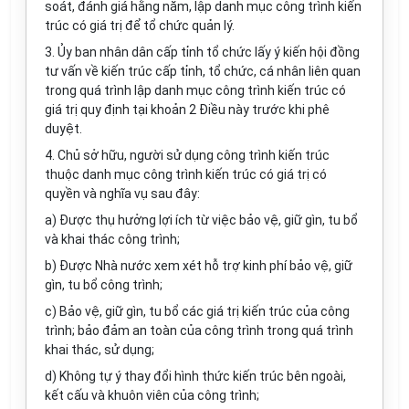
soát, đánh giá hằng năm, lập danh mục công trình kiến
trúc có giá trị để tổ chức quản lý.
3. Ủy ban nhân dân cấp tỉnh tổ chức lấy ý kiến hội đ
ồ
ng
tư vấn về kiến trúc cấp tỉnh, tổ chức, cá nhân liên quan
trong quá trình lập danh mục công trình kiến trúc có
giá trị quy định tại khoản 2 Điều này trước khi phê
duyệt.
4. Chủ sở hữu, người sử dụng công trình kiến trúc
thuộc danh mục công trình kiến trúc có giá
tr
ị có
quyền và nghĩa vụ sau đây:
a) Được thụ hưởng lợi ích từ việc bảo vệ, giữ gìn, tu bổ
và khai thác công trình;
b) Được Nhà nước xem xét hỗ trợ kinh phí bảo vệ, giữ
gìn, tu bổ công trình;
c) Bảo vệ, giữ gìn, tu bổ các giá trị kiến trúc của công
trình; bảo đảm an toàn của công trình trong quá trình
khai thác, sử dụng;
d
) Không tự
ý
thay đổ
i
hình thức kiến trúc bên ngoài,
kết cấu và khuôn viên của công trình;