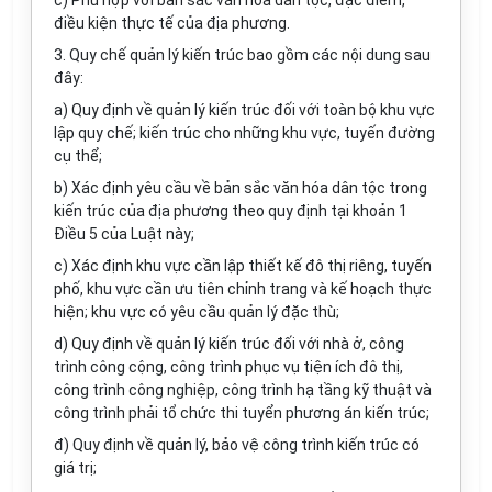
c) Phù hợp với bản sắc văn hóa dân tộc, đặc điểm,
điều kiện thực tế của địa phương.
3. Quy chế quản lý kiến trúc bao gồm các nội dung sau
đây:
a) Quy định về quản lý kiến trúc đối với toàn bộ khu vực
lập quy chế; kiến trúc cho những khu vực, tuyến đường
cụ thể;
b) Xác định yêu cầu về bản sắc văn hóa dân tộc trong
kiến trúc của địa phương theo quy định tại khoản 1
Điều 5 của Luật này;
c) Xác định khu vực cần lập thiết kế đô thị riêng, tuyến
phố, khu vực cần ưu tiên ch
ỉ
nh
tr
ang và kế hoạch thực
hiện; khu vực có yêu cầu quản lý đặc thù;
d) Quy định về quản lý kiến trúc đối với nhà ở, công
trình công cộng, công trình phục vụ tiện ích đô thị,
công trình công nghiệp, công trình hạ t
ầ
ng kỹ thuật và
công trình phải tổ chức thi tuyển phương án kiến trúc;
đ) Quy định về quản lý, bảo vệ công trình kiến trúc có
giá trị;