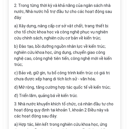
2. Trong từng thời kỳ và khả năng của ngân sách nhà
nước, Nhà nước hỗ trợ đầu tư cho các hoạt động sau
đây:
a) Xây dựng, nâng cấp cơ sở vật chất, trang thiết bị
cho tổ chức khoa học và công nghệ phục vụ nghiên
cứu chính sách, nghiên cứu cơ bản về kiến trúc;
b) Đào tạo, bồi dưỡng nguồn nhân lực về kiến trúc;
nghiên cứu khoa học, ứng dụng, chuyển giao công
nghệ cao, công nghệ tiên tiến, công nghệ mới về kiến
trúc;
c) Bảo vệ, giữ gìn, tu bổ công trình kiến trúc có giá trị
chưa được xếp hạng di tích lịch sử - văn hóa;
d) Mở rộng, tăng cường hợp tác quốc tế về kiến trúc;
đ) Triển lãm, quảng bá về kiến trúc.
3. Nhà nước khuyến khích tổ chức, cá nhân đầu tư cho
hoạt động quy đ
ị
nh tại khoản 1, khoản 2 Điều này và
các hoạt động sau đây:
a) Hợp tác, liên kết trong nghiên cứu khoa học, ứng