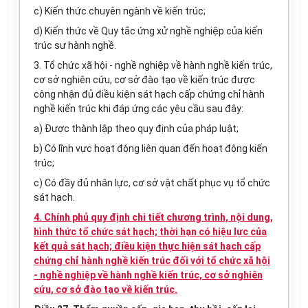
c) Kiến thức chuyên ngành về kiến trúc;
d) Kiến thức về Quy tắc ứng xử nghề nghiệp của kiến
trúc sư hành nghề.
3. Tổ chức xã hội - nghề nghiệp về hành nghề kiến trúc,
cơ sở nghiên cứu, cơ sở đào tạo về kiến trúc được
công nhận đủ điều kiện sát hạch cấp chứng chỉ hành
nghề kiến trúc khi đáp ứng các yêu cầu sau đây:
a) Được thành lập theo quy định của pháp luật;
b) Có lĩnh vực hoạt động liên quan đến hoạt động kiến
trúc;
c) Có đầy đủ nhân lực, cơ sở vật chất phục vụ tổ chức
sát hạch.
4. Chính phủ quy định chi tiết chương trình, nội dung,
hình thức tổ chức sát hạch; thời hạn có hiệu lực của
kết quả sát hạch; điều kiện thực hiện sát hạch cấp
chứng chỉ hành nghề kiến trúc đối với tổ chức xã hội
- nghề nghiệp về hành nghề kiến trúc, cơ sở nghiên
cứu, cơ sở đào tạo về kiến trúc.