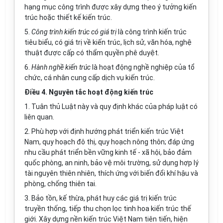
hạng mục công trình được xây dựng theo ý tư
ở
ng kiến
trúc hoặc thiết kế kiến trúc.
5.
Công trình kiến trúc
có giá trị
là công trình kiến trúc
tiêu biểu, có giá trị về kiến trúc, lịch sử, văn hóa, nghệ
thuật được cấp có thẩm quyền phê duyệt.
6.
Hành nghề kiến trúc
là hoạt động nghề nghiệp của tổ
chức, cá nhân cung cấp dịch vụ kiến trúc.
Điều 4. Nguyên tắc hoạt động kiến trúc
1. Tuân thủ Luật này và quy định khác của pháp luật có
liên quan.
2. Phù hợp với định hướng phát triển kiến trúc Việt
Nam, quy hoạch đô thị, quy hoạch nông thôn; đáp ứng
nhu cầu phát triển bền vững kinh tế - xã hội, bảo đảm
quốc phòng, an ninh, bảo vệ môi
tr
ường, sử dụng hợp lý
tài nguyên thiên nhiên, thích ứng với biến đổi khí hậu và
phòng, chống thiên tai.
3. Bảo tồn, kế thừa, phát huy các giá trị kiến trúc
truyền thống, tiếp thu chọn lọc tinh hoa kiến trúc thế
gi
ớ
i. Xây dựng nền kiến
trú
c Việt Nam ti
ê
n tiến, hiện