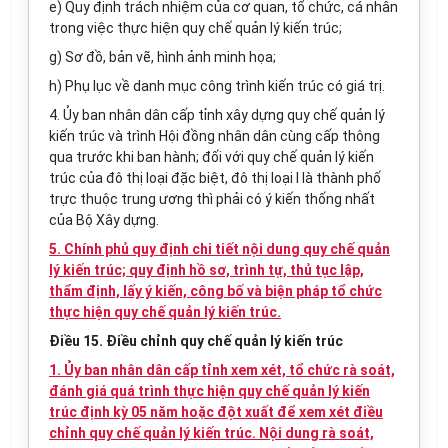
e) Quy định trách nhiệm của cơ quan, tổ chức, cá nhân
trong việc thực hiện quy chế quản lý kiến trúc;
g) Sơ đồ, bản vẽ, hình ảnh minh họa;
h) Phụ lục về danh mục công trình kiến trúc có giá trị.
4. Ủy ban nhân dân cấp tỉnh xây dựng quy chế quản lý
kiến trúc và trình Hội đ
ồ
ng nhân dân cùng cấp thông
qua trước khi ban hành; đối với quy chế quản lý kiến
trúc của đô thị loại đặc biệt, đô thị loại I là thành phố
trực thuộc trung ương thì phải có ý kiến thống nhất
của Bộ Xây dựng.
5. Chính phủ quy định chi tiết nội dung quy chế quản
lý kiến trúc; quy định hồ sơ, trình tự, thủ tục lập,
thẩm định, lấy ý kiến, công bố và biện pháp tổ chức
thực hiện quy chế quản lý kiến trúc.
Điều 15. Điều chỉnh quy chế quản lý kiến trúc
1. Ủy ban nhân dân cấp tỉnh xem xét, tổ chức rà soát,
đánh giá quá trình thực hiện quy chế quản lý kiến
trúc định kỳ 05 năm hoặc đột xuất để xem xét điều
chỉnh quy chế quản lý kiến trúc. Nội dung rà soát,