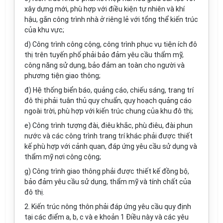
xây dựng mới, phù hợp với điều kiện tự nhiên và khí
hậu, gắn công trình nhà ở riêng lẻ với t
ổ
ng thể kiến trúc
của khu vực;
d) Công trình công cộng, công trình phục vụ tiện ích đô
thị trên tuyến phố phải bảo đảm yêu cầu thẩm mỹ,
công năng sử dụng, bảo đảm an toàn cho người và
phương tiện giao thông;
đ) Hệ thống biển báo, quảng cáo, chiếu sáng, trang trí
đô thị phải tuân thủ quy chuẩn, quy hoạch quảng cáo
ngoài
tr
ời, phù hợp với kiến trúc chung của khu đô thị;
e) Công trình tượng đài, đi
ê
u khắc, phù đi
ê
u, đài phun
nước và các công trình trang
tr
í khác phải được thiết
kế phù hợp với cảnh quan, đáp ứng yêu cầu sử dụng và
thẩm mỹ n
ơ
i công cộng;
g) Công trình giao thông phải được thiết kế đ
ồ
ng bộ,
bảo đảm yêu cầu sử dụng, thẩm mỹ và tính chất của
đô thị.
2. Kiến trúc nông thôn phải đ
á
p ứng yêu cầu quy định
tại các điểm a, b, c và e khoản 1 Điều này và các yêu