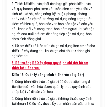
3. Thiết kế kiến trúc phải tích hợp giải pháp kiến trúc
với quy hoạch; phải xem xét toàn diện các yêu cầu về
kinh tế - xã hội, công năng, kỹ thuật, phòng, chống
cháy, nổ, bảo vệ môi trường, sử dụng năng lượng tiết
kiệm và hiệu quả, bản sắc văn hóa dân tộc và các yêu
cầu khác đối với công trình; bảo đảm người khuyết tật,
người cao tuổi, trẻ em dễ dàng tiếp cận sử dụng; bảo
đảm b
ì
nh đ
ẳ
ng giới.
4. Hồ sơ thiết kế kiến trúc được sử dụng làm cơ sở cho
thiết kế xây dựng sau khi được chủ đầu tư đánh giá,
nghiệm thu.
5. Bộ trưởng Bộ Xây dựng quy định chi tiết hồ sơ
thiết kế kiến trúc.
Điều 13. Quản lý công trình kiến trúc có giá trị
1. Công trình kiến trúc có giá trị đã được xếp hạng di
tích lịch sử - văn hóa được quản lý theo quy định của
pháp luật về di sản văn hóa.
2. Công trình kiến trúc có giá trị không thuộc quy định
tại khoản 1 Điều này được Ủy ban nhân dân cấp tỉnh rà