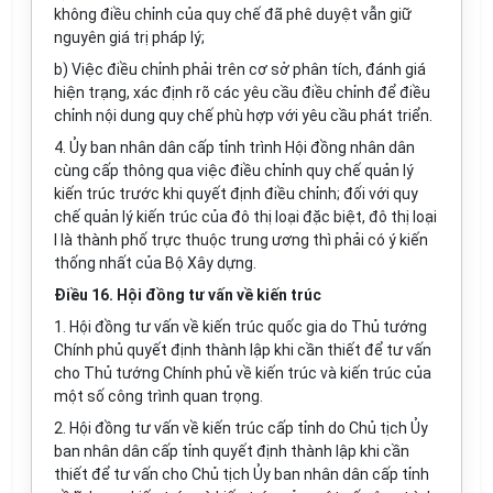
không điều chỉnh của quy chế đã phê duyệt vẫn giữ
nguyên giá trị pháp lý;
b) Việc điều chỉnh phải trên cơ sở phân tích, đánh giá
hiện trạng, xác định rõ các yêu cầu điều chỉnh để điều
chỉnh nội dung quy chế phù hợp với yêu cầu phát triển.
4. Ủy ban nhân dân cấp tỉnh trình Hội đồng nhân dân
cùng cấp thông qua việc điều chỉnh quy chế quản lý
k
iến trúc trước khi quyết định điều chỉnh; đối với quy
chế quản lý kiến t
rú
c của đô thị loại đ
ặ
c biệt, đô thị loại
I là thành phố trực thuộc trung ương thì phải có ý kiến
thống nhất của Bộ Xây dựng.
Điều 16. Hội đồng tư vấn về kiến trúc
1. Hội đồng tư vấn về kiến trúc quốc gia do Thủ tướng
Chính phủ quyết định thành lập khi cần thiết để tư vấn
cho Thủ tướng Chính phủ về kiến trúc và kiến trúc của
một số công trình quan trọng.
2. Hội đồng tư vấn về kiến trúc cấp tỉnh do Chủ tịch Ủy
ban nhân dân cấp tỉnh quyết định thành lập khi cần
thiết đ
ể
tư v
ấ
n cho Chủ tịch Ủy ban nhân dân cấp tỉnh