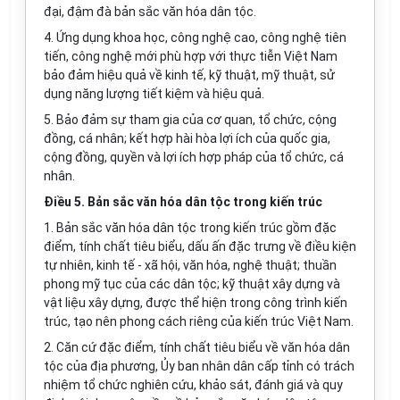
đại, đậm đà bản sắc văn hóa dân tộc.
4.
Ứ
ng dụng khoa học, công nghệ cao, công nghệ tiên
tiến, công nghệ mới phù hợp với thực tiễn Việt Nam
bảo đảm hiệu quả về kinh tế, kỹ thuật, mỹ thuật, sử
dụng năng lượng tiết kiệm và hiệu quả.
5. Bảo đảm sự tham gia của cơ quan, tổ chức, cộng
đồng, cá nhân; kết hợp hài hòa lợi ích của quốc gia,
cộng đồng, quyền và lợi ích hợp pháp của tổ chức, cá
nhân.
Điều 5. Bản sắc văn hóa dân tộc trong kiến trúc
1. Bản sắc văn hóa dân tộc trong kiến trúc gồm đặc
điểm, tính chất tiêu biểu, dấu ấn đặc trưng về điều kiện
tự nhiên, kinh tế - xã hội, văn hóa, nghệ thuật; thuần
phong mỹ tục của các dân tộc; kỹ thuật xây dựng và
vật liệu xây dựng, được thể hiện trong công trình kiến
trúc, tạo nên phong cách riêng của kiến trúc Việt Nam.
2. Căn cứ đặc điểm, tính chất tiêu biểu về văn hóa dân
tộc của địa phương, Ủy ban nhân dân cấp tỉnh có
tr
ách
nhiệm tổ chức nghiên cứu, khảo sát, đánh giá và quy