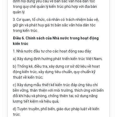
định nội dung yêu cầu về bản sắc văn hóa dân tộc
trong quy chế quản lý kiến trúc phù hợp với địa b
à
n
quản lý.
3. Cơ quan, tổ chức, cá nhân có trách nhiệm bảo vệ,
giữ gìn và phát huy giá trị bản sắc văn hóa dân tộc
trong kiến trúc.
Điều 6. Chính sách của Nhà nước trong hoạt động
kiến trúc
1. Nhà nư
ớ
c đầu tư cho các hoạt động sau đây:
a) Xây dựng định hướng phát triển kiến t
rú
c Việt Nam;
b) Thống kê, điều
tr
a, xây dựng cơ sở dữ liệu về hoạt
động kiến trúc; xây dựng tiêu chuẩn, quy chuẩn kỹ
thuật về kiến trúc;
c) Xây dựng mẫu thiết kế kiến trúc đáp ứng tiêu chí
bền vững, thân thiện với môi trường, thích ứng với biến
đổi khí hậu và phòng, chống thiên tai; sử dụng năng
lượng tiết kiệm và hiệu quả;
d) Tuyên truyền, phổ biến, giáo dục pháp luật về kiến
trúc.