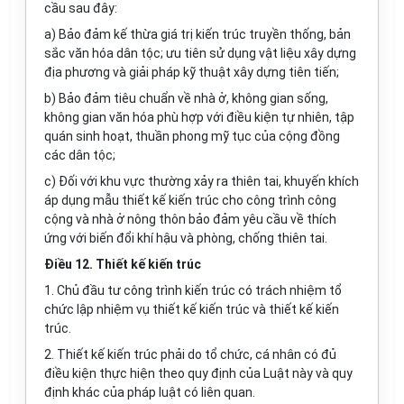
cầu sau đây:
a) Bảo đảm kế thừa giá trị kiến trúc truyền thống, bản
sắc văn hóa dân tộc; ưu tiên sử dụng vật liệu xây dựng
địa phương và giải pháp kỹ thuật xây dựng tiên ti
ế
n;
b) Bảo đảm tiêu chuẩn về nhà ở, không gian sống,
không gian văn hóa phù hợp với điều kiện tự nhiên, tập
quán sinh hoạt, thu
ầ
n phong mỹ tục của cộng đồng
các dân tộc;
c) Đối với khu vực thường xảy ra thiên tai, khuyến khích
áp dụng mẫu thiết k
ế
ki
ế
n trúc cho công trình công
cộng và nhà ở nông thôn bảo đảm yêu cầu về thích
ứng với biến đổi khí hậu và phòng, chống thiên tai.
Điều 12. Thiết kế kiến trúc
1. Chủ đầu tư công trình kiến trúc có trách nhiệm tổ
chức lập nhiệm vụ thiết kế kiến trúc và thiết kế kiến
trúc.
2. Thiết kế kiến trúc phải do tổ chức, cá nhân có đủ
điều kiện thực hiện theo quy định của Luật n
à
y và quy
định khác của pháp luật có liên quan.