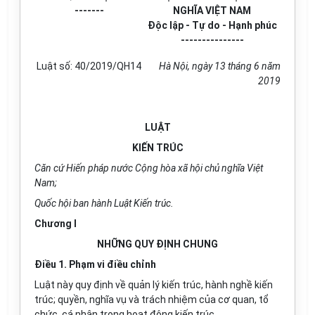
-------
NGHĨA VIỆT NAM
Độc lập - Tự do - Hạnh phúc
---------------
Luật s
ố:
40/2019/QH14
Hà Nội, ngày 13 tháng 6 năm
2019
LUẬT
KIẾN TRÚC
Căn cứ Hiến pháp nước Cộng hòa xã hội chủ nghĩa Việt
Nam;
Quốc hội ban hành Luật Kiến trúc.
Chương I
NHỮNG QUY ĐỊNH CHUNG
Điều 1. Phạm vi điều chỉnh
Luật này quy định về quản lý kiến trúc, hành nghề kiến
trúc; quyền, nghĩa vụ và trách nhiệm của cơ quan, tổ
chức, cá nhân trong hoạt động kiến trúc.