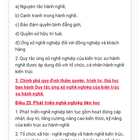
a) Nguyên tắc hành nghề;
b) Cạnh tranh trong hành nghề;
c) Bảo đảm quyền bình đẳng giới;
d) Quyền sở hữu trí tuệ;
đ)
Ứ
ng xử nghề nghiệp đố
i
vớ
i
đ
ồ
ng nghiệp và khách
hàng.
2. Quy tắc ứng xử nghề nghiệp của kiến trúc sư hành
nghề được áp dụng đối với tổ chức, cá nhân hành nghề
kiến trúc.
3. Chính phủ quy định thẩm quyền, trình tự, thủ tục
ban hành Quy tắc ứng xử nghề nghiệp của kiến trúc
sư hành nghề.
Điều 23. Phát triển nghề nghiệp liên tục
1. Phát triển nghề nghiệp liên tục gồm hoạt động cập
nhật, duy trì, tăng cường, nâng cao kiến thức, kỹ năng
của kiến trúc sư hành nghề.
2. Tổ chức xã hội - nghề nghiệp về hành nghề kiến trúc,