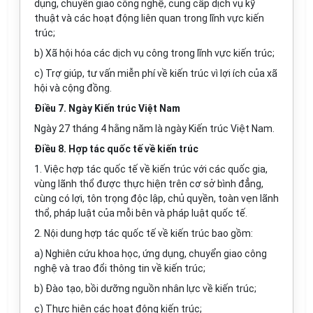
dụng, c
hu
yển giao công nghệ, cung cấp dịch vụ kỹ
thuật và các hoạt động liên quan trong lĩnh vực kiến
trúc;
b) Xã hội hóa các dịch vụ công trong lĩnh vực kiến trúc;
c) Trợ giúp, tư vấn miễn phí về kiến trúc vì lợi ích của xã
hội và cộng đồng.
Điều 7. Ngày Kiến trúc Việt Nam
Ngày 27 tháng 4 hằng năm là ngày Kiến trúc Việt Nam.
Điều 8. Hợp tác quốc tế về kiến trúc
1. Việc hợp tác quốc tế về kiến trúc với các quốc gia,
vùng lãnh thổ được thực hiện trên cơ sở bình đẳng,
cùng có lợi, tôn trọng độc lập, chủ quyền, toàn vẹn lãnh
thổ, pháp luật của mỗi bên và pháp
l
uật quốc tế.
2. Nội dung hợp tác quốc tế về kiến trúc bao gồm:
a) Nghiên cứu khoa học, ứng dụng, chuyển giao công
nghệ và trao đổi thông tin về kiến trúc;
b) Đào tạo, bồi dưỡng nguồn nhân lực về kiến trúc;
c) Thực hiện các hoạt động kiến trúc;