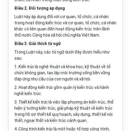
Điều 2. Đối tượng áp dụng
Luật này áp dụng đối với cơ quan, tổ chức, cá nhân
trong hoạt động kiến trúc và cơ quan, tổ chức, cá nhân
khác có liên quan đến hoạt động kiến trúc trên lãnh
thổ nước Cộng hòa xã hội chủ nghĩa Việt Nam.
Điều 3. Giải thích từ ngữ
Trong Luật này, các từ ngữ dưới đây được hiểu như
sau:
1.
K
iế
n tr
úc
là nghệ thuật v
à
khoa học, kỹ thuật về tổ
chức không gian, tạo lập môi trường sống bền vững
đáp ứng nhu cầu của con người và xã hội.
2.
Hoạt động kiến trúc
gồm quản lý kiến trúc và hành
nghề kiến trúc.
3.
Thiết kế kiến trúc
là việc lập phương án kiến trúc, thể
hiện ý tưởng kiến trúc, giải pháp kỹ thuật về kiến trúc
trong hồ sơ thiết kế quy hoạch, xây dựng, thiết k
ế
nội
thất, ngoại thất và kiến trúc cảnh quan.
4.
Công trình kiến trúc
là một hoặc tổ hợp công trình,