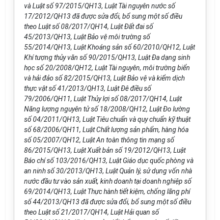
và Luật s
ố
97/2015/QH13, Luật Tài nguyên nước s
ố
1
7/2012/QH
1
3 đã được sửa đổi, bổ sung một số điều
theo Luật s
ố
08/2017/QH14, Luật Đất đai s
ố
45/2013/QH
1
3, Luật Bảo vệ môi trường s
ố
55/2014/QH
1
3, Luật Khoáng sản số 60/2010/QH
1
2, Luật
Khí tượng thủy văn số 90/2015/QH13, Luật Đa dạng sinh
học số 20/2008/QH12, Luật Tài nguyên, môi trường biển
và hải đảo s
ố
82/2015/QH13, Luật Bảo vệ và kiểm dịch
thực vật số 4
1
/2013/QH
1
3, Luật Đê điều s
ố
79/2006/QH11, Luật Thủy lợi số 08/2017
/
QH14, Luật
Năng lượng ng
u
yên t
ử
số 18/2008/QH12, Luật Đo lường
số 04/2011/QH
1
3, Luật Tiêu chuẩn và quy chuẩn kỹ thuật
số 68/2006/QH11, Luật Chất lượng sản phẩm, hàng hóa
số 05/2007/QH12, Luật An toàn thông tin mạng số
86/2015/QH13, Luật Xuất bản s
ố
19/2012/QH13, Luật
Báo ch
í
số 103/2016/QH13, Luật Giáo dục quốc phòng và
an ninh số 30/2013/QH13, Luật Quản lý, sử dụng vốn nhà
nước đầu tư vào sản xuất, kinh doanh tại doanh nghiệp số
69/2014/QH13, Luật Thực hành tiết kiệm, ch
ố
ng lãng phí
số 44/2013/QH13 đã được sửa đổi, bổ sung một số điều
theo Luật số 2
1
/2017/QH14, Luật Hải quan số