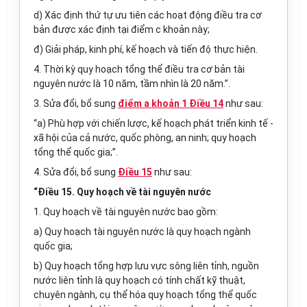
d) Xác định thứ tự ưu tiên các hoạt động điều
tr
a cơ
bản được xác định tại điểm c khoản này;
đ) Giải pháp, kinh phí, kế hoạch và tiến độ thực hiện.
4. Thời kỳ quy hoạch tổng thể điều tra cơ bản tài
nguyên nước là 10 năm, tầm nhìn là 20 năm.”.
3. Sửa đổi, bổ sung
điểm a khoản 1 Điều 14
như sau:
“a) Phù hợp với chiến lược, kế hoạch phát triển kinh tế -
xã hội của cả nước, quốc phòng, an ninh; quy hoạch
tổng thể quốc gia;”.
4. Sửa đổi, bổ sung
Điều 15
như sau:
“Điều 15. Quy hoạch về tài nguyên nước
1. Quy hoạch về tài nguyên nước bao gồm:
a) Quy hoạch tài nguyên nước là quy hoạch ngành
quốc gia;
b) Quy hoạch tổng hợp lưu vực sông liên tỉnh, nguồn
nước liên t
ỉ
nh là quy hoạch có tính chất kỹ thuật,
chuyên ngành, cụ thể hóa quy hoạch tổng thể quốc