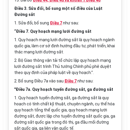
13. Bãi bỏ
Điều 44, Điều 46 và khoản 1 Điều 48
.
Điều 3. Sửa đổi, bổ sung một số điều của Luật
Đường sắt
1. Sửa đổi, bổ sung
Điều 7
như sau:
“Điều 7. Quy hoạch mạng lưới đường sắt
1. Quy hoạch mạng lưới đường sắt là quy hoạch ngành
quốc gia, làm cơ sở định hướng đầu tư, phát triển, khai
thác mạng lưới đường sắt.
2. Bộ Giao thông vận tải tổ chức lập quy hoạch mạng
lưới đường sắt trình Thủ tướng Chính phủ phê duyệt
theo quy định của pháp luật về quy hoạch.”.
2. Bổ sung Điều 7a vào sau
Điều 7
như sau:
"Điều 7a. Quy hoạch tuyến đường sắt, ga đường sắt
1. Quy hoạch tuyến đường sắt, ga đường sắt là quy
hoạch có tính chất kỹ thuật, chuyên ngành, cụ thể hóa
quy hoạch tổng thể quốc gia, quy hoạch mạng lưới
đường sắt, được lập cho tuyến đường sắt quốc gia, ga
đường sắt quốc gia trong đô thị, ga đầu mối đường
sắt quốc gia, ga liên vận quốc tế.