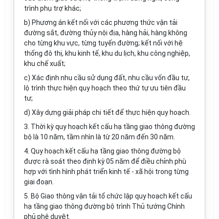
trình phụ trợ khác;
b) Phương án kết nối với các phương thức vận tải
đường sắt, đường thủy nội địa, hàng hải, hàng không
cho từng khu vực, từng tuyến đường; kết nối với hệ
thống đô thị, khu kinh tế, khu du lịch, khu công nghiệp,
khu chế xuất;
c) Xác định nhu cầu sử dụng đất, nhu cầu vốn đầu tư,
lộ trình thực hiện quy hoạch theo thứ tự ưu tiên đầu
tư;
d) Xây dựng giải pháp chi tiết để thực hiện quy hoạch.
3. Thời kỳ quy hoạch kết cấu hạ tầng giao thông đường
bộ là 10 năm, tầm nhìn là từ 20 năm đến 30 năm.
4. Quy hoạch kết cấu hạ t
ầ
ng giao thông đường bộ
được rà soát theo định kỳ 05 năm để điều chỉnh phù
hợp với tình hình phát
tr
iển kinh tế - xã hội
tr
ong từng
giai đoạn.
5. Bộ Giao thông vận tải tổ chức lập quy hoạch kết cấu
hạ tầng giao thông đường bộ
tr
ình Thủ tướng Chính
phủ phê duyệt.