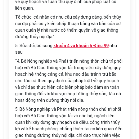
về quy hoạch và tuân thủ quy định của pháp luật có
liên quan.
Tổ chức, cá nhân có nhu cầu xây dựng cảng, b
ế
n thủy
nội địa phải có ý kiến chấp thuận bằng văn bản của cơ
quan quản lý nhà nước có thẩm quyền về giao thông
đường thủy nội địa.”.
5. Sửa đổi, bổ sung
khoản 4 và khoản 5 Điều 99
như
sau:
“4. Bộ Nông nghiệp và Phát triển nông thôn chủ trì phối
hợp với Bộ Giao thông vận tải trong việc xây dựng quy
hoạch hệ thống cảng cá, khu neo đậu
tr
ánh trú bão
cho tàu cá theo quy định của pháp luật về quy hoạch
và chỉ đạo thực hiện các biện pháp bảo đảm an toàn
giao thông đối với khu vực hoạt động thủy sản, tàu cá
hoạt động trên đường thủy nội địa.
5. Bộ Nông nghiệp và Phát triển nông thôn chủ trì phối
hợp với Bộ Giao thông vận tải và các bộ, ngành liên
quan khi xây dựng quy hoạch đê điều, công trình thủy
lợi và kế hoạch phòng, chống thiên tai c
ó
liên quan đến
giao thông đường thủy nội địa; chỉ đạo thực hiện việc