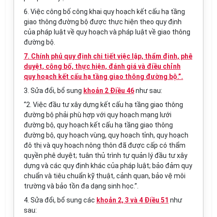
6. Việc công bố công khai quy hoạch kết cấu hạ tầng
giao thông đường bộ được thực hiện theo quy định
của pháp luật về quy hoạch và pháp luật về giao thông
đường bộ.
7. Chính phủ quy định chi tiết việc lập, thẩm định, phê
duyệt, công bố, thực hiện, đánh giá và điều chỉnh
quy hoạch kết cấu hạ tầng giao thông đường bộ.”.
3. Sửa đổi, bổ sung
khoản 2 Điều 46
như sau:
“2. Việc đầu tư xây dựng kết cấu hạ tầng giao thông
đường bộ phải phù hợp với quy hoạch mạng lưới
đường bộ, quy hoạch kết cấu hạ tầng giao thông
đường bộ, quy hoạch vùng, quy hoạch tỉnh, quy hoạch
đô thị và quy hoạch nông thôn đã được cấp có thẩm
quyền phê duyệt; tuân thủ trình tự quản lý đầu tư xây
dựng và các quy định khác của pháp luật; bảo đảm quy
chuẩn và tiêu chuẩn kỹ thuật, cảnh quan, bảo vệ môi
trường và bảo tồn đa dạng sinh học.”.
4. Sửa đổi, bổ sung các
khoản 2, 3 và 4 Điều 51
như
sau: