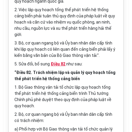
quy hoạch ngành quốc gia.
2. Việc lập quy hoạch tổng thể phát triển hệ thống
cảng biển phải tuân thủ quy định của pháp luật về quy
hoạch và căn cứ vào nhiệm vụ quốc phòng, an ninh,
nhu cầu, nguồn lực và xu th
ế
phát triển hàng hải th
ế
gi
ớ
i.
3. Bộ, cơ quan ngang bộ và Ủy ban nhân dân cấp tỉnh
khi lập quy hoạch có liên quan đến cảng biển phải lấy ý
kiến bằng văn bản của Bộ Giao thông vận tải.”.
5. Sửa đổi, bổ sung
Điều 82
như sau:
“Điều 82. Trách nhiệm lập và quản lý quy hoạch tổng
thể phát triển hệ thống cảng biển
1. Bộ Giao thông vận tải tổ chức lập quy hoạch tổng
thể phát triển hệ thống cảng biển trình Thủ tướng
Chính phủ phê duyệt theo quy định của pháp luật về
quy hoạch.
2. Bộ, cơ quan ngang bộ và Ủy ban nhân dân cấp tỉnh
có trách nhiệm:
a) Phối hợp với Bộ Giao thông vận tải tổ chức quản lý