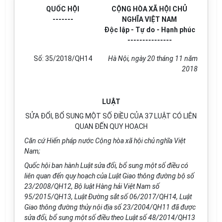
Q
UỐ
C HỘI
CỘNG HÒA XÃ HỘI CHỦ
-------
NGHĨA VIỆT NAM
Độc lập - Tự do - Hạnh phúc
---------------
Số: 35/2018/QH14
Hà Nội, ngày 20 tháng 11 năm
2018
LUẬT
SỬA ĐỔI, BỔ SUNG MỘT SỐ ĐIỀU CỦA 37 LUẬT CÓ LIÊN
QUAN ĐẾN QUY HOẠCH
Căn cứ Hiến pháp nước Cộng h
òa
xã hội chủ nghĩa Việt
Nam;
Quốc hội ban hành Luật sửa đổi, bổ s
u
ng một số điều có
liên quan đến quy hoạch của Luật Giao thông đường bộ số
23/2008/QH12, Bộ luật Hàng hải Việt Nam s
ố
95/2015/QH13, Luật Đường sắt s
ố
06/2017/QH14, Luật
Giao thông đường thủy nội địa s
ố
23/2004/QH11 đã được
sửa đổi, bổ sung một số điều theo Luật s
ố
48/2014/QH
1
3