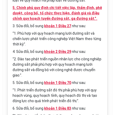
luật về quy hoạch và pháp luật về đường sắt.
5. Chính phủ quy định chi tiết việc lập, thẩm định, phê
duyệt, công bố, tổ chức thực hiện, đánh giá và điều
chỉnh quy hoạch tuyến đường sắt, ga đường sắt.”.
3. Sửa đổi, bổ sung
khoản 1 Điều 27
như sau:
“1. Phù hợp với quy hoạch mạng lưới đường sắt và
chiến lược phát triển công nghiệp Việt Nam theo từng
thời kỳ.”.
4. Sửa đổi, bổ sung
khoản 2 Điều 29
như sau:
“2. Đào tạo phát triển nguồn nhân lực cho công nghiệp
đường sắt phải phù hợp với quy hoạch mạng lưới
đường sắt và đồng bộ với công nghệ được chuyển
giao.”.
5. Sửa đổi, bổ sung
khoản 1 Điều 70
như sau:
“1. Phát triển đường sắt đô th
ị
phải phù hợp với quy
hoạch vùng, quy hoạch tỉnh, quy hoạch đô thị và tạo
động lực cho quá trình phát triển đô thị.”.
6. Sửa đổi, bổ sung
khoản 1 Điều 83
như sau: