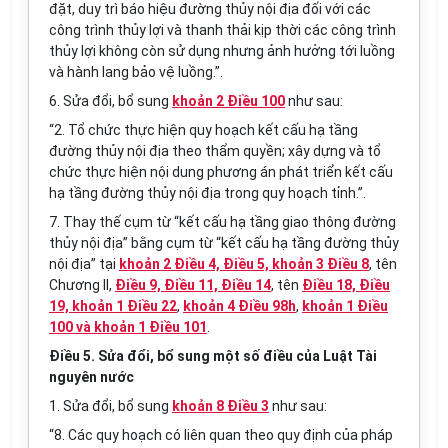
đ
ặ
t, duy trì báo hiệu đường thủy nội địa đối với các
công trình thủy lợi và thanh thải kịp thời các công trình
thủy lợi không còn sử dụng nhưng ảnh hưởng tới luồng
và hành lang bảo vệ luồng.”.
6. Sửa đổi, bổ sung
khoản 2 Điều 100
như sau:
“2. Tổ chức thực hiện quy hoạch kết cấu hạ tầng
đường thủy nội địa theo thẩm quyền; xây dựng và tổ
chức thực hiện nội dung phương án phát triển kết cấu
hạ tầng đường thủy nội địa trong quy hoạch tỉnh.”.
7. Thay thế cụm từ “kết cấu hạ tầng giao thông đường
thủy nội địa” bằng cụm từ “kết cấu hạ tầng đường thủy
nội địa” tại
khoản 2 Điều 4, Điều 5, khoản 3 Điều 8
,
tên
Chương II
,
Điều 9, Điều 11, Điều 14
, tên
Điều 18, Điều
19, khoản 1 Điều 22
,
khoản 4 Điều 98h
,
khoản 1 Điều
100 và khoản 1 Điều 101
.
Điều 5. Sửa đổi, bổ sung một số điều của Luật Tài
nguyên nước
1. Sửa đổi, bổ sung
khoản 8 Điều 3
như sau:
“8. Các quy hoạch có liên quan theo quy định của pháp