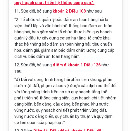
quy hoạch phát triển hệ thống cảng cạn.”.
11. Sửa đổi, bổ sung
khoản 2 Điều 108
như sau:
“2. Tổ chức và quản lý bảo đảm an toàn hàng hải là
việc thiết lập và vận hành hệ thống bảo đảm an toàn
hàng hải, bao gồm việc tổ chức thực hiện quy hoạch,
quản lý đầu tư xây dựng cơ sở hạ tầng, tổ chức khai
thác hệ thống bảo đảm an toàn hàng hải; tiêu chuẩn
hóa, đánh giá, giám sát bảo đảm chất lượng cung cấp
dịch vụ bảo đảm an toàn hàng hải.”.
12. Sửa đổi, bổ sung
điểm đ khoản 1 Điều 126
như
sau:
“đ) Đối với công trình hàng hải phần trên không, phần
dưới mặt đất, phạm vi bảo vệ được xác định cụ thể đối
với từng công trình trên cơ sở quy hoạch tổng thể
phát triển hệ th
ố
ng cảng bi
ể
n, quy hoạch chi tiết nhóm
cảng bi
ể
n, bến cảng, c
ầ
u cảng, bến phao, khu nước,
vùng nước, quy hoạch chi tiết phát triển vùng đất,
vùng nước cảng biển, quy chuẩn kỹ thuật và quy định
có liên quan của pháp luật.”.