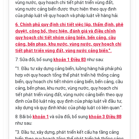
vùng nước, quy hoạch chi tiết phát triển vùng đất,
vùng nước cảng biển được thực hiện theo quy định
của pháp luật về quy hoạch và pháp luật về hàng hải.
6. Chính phủ quy định chi tiết việc lập, thẩm định, phê
duyệt, công bố, thực hiện, đánh giá và điều chỉnh
quy hoạch chi tiết nhóm cảng biển, bến cảng, cầu
cảng, bến phao, khu nước, vùng nước, quy hoạch chi
tiết phát triển vùng đất, vùng nước cảng biển.”.
7. Sửa đổi, bổ sung
khoản 1 Điều 83
như sau:
“1. Đầu tư xây dựng cảng biển, luồng hàng hải phải phù
hợp với quy hoạch tổng thể phát triển hệ thống cảng
biển, quy hoạch chi tiết nhóm cảng biển, bến cảng, cầu
cảng, bến phao, khu nước, vùng nước, quy hoạch chi
tiết phát triển v
ù
ng đất, vùng nước cảng biển theo quy
định của Bộ luật này, quy định của pháp luật về đầu tư,
xây dựng và quy định khác của pháp luật có liên quan.”.
8. Bãi bỏ
khoản 1
và sửa đổi, bổ sung
khoản 3 Điều 88
như sau:
“3. Đầu tư, xây dựng, phát triển kết cấu hạ tầng cảng
biển theo quy hoạch tổng thể phát triển hệ thống cảng