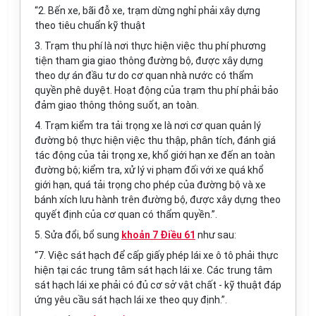
“2. Bến xe, bãi đỗ xe, trạm dừng nghỉ phải xây dựng
theo tiêu chuẩn kỹ thuật
3. Trạm thu phí là n
ơ
i thực hiện việc thu phí phương
tiện tham gia giao thông đường bộ, được xây dựng
theo dự án đầu tư do cơ quan nhà nước có thẩm
quyền phê duyệt. Hoạt động của
tr
ạm thu phí phải bảo
đảm giao thông thông suốt, an toàn.
4. Trạm kiểm tra tải trọng xe là nơi cơ quan quản lý
đường bộ thực hiện việc thu thập, phân tích, đánh giá
tác động của tải trọng xe, khổ giới hạn xe đến an toàn
đường bộ; kiểm tra, xử lý vi phạm đối với xe quá khổ
giới hạn, quá tải trọng cho phép của đường bộ và xe
bánh xích lưu hành trên đường bộ, được xây dựng theo
quyết định của cơ quan có thẩm quyền.”.
5. Sửa đổi, bổ sung
khoản 7 Điều 61
như sau:
“7. Việc sát hạch để cấp giấy phép lái xe ô tô phải thực
hiện tại các trung tâm sát hạch lái xe. Các trung tâm
sát hạch lái xe phải có đủ cơ sở vật chất - kỹ thuật đáp
ứng yêu cầu sát hạch lái xe theo quy định.”.