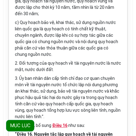
gia, quy hoạch tài nguyên nước, quy hoạch vùng và
được lập cho thời kỳ 10 năm, tầm nhìn là từ 20 năm
đến 30 năm;
c) Quy hoạch bảo vệ, khai thác, sử dụng nguồn nước
liên quốc gia là quy hoạch có tính chất kỹ thuật,
chuyên ngành, được lập khi có sự hợp tác giữa các
quốc gia có chung nguồn nước và nội dung quy hoạch
phải căn cứ vào thỏa thuận giữa các quốc gia có
chung nguồn nước.
2. Đối tượng của quy hoạch về tài nguyên nước là nước
mặt, nước dưới đất.
3. Ủy ban nhân dân cấp t
ỉ
nh chỉ đạo cơ quan chuyên
môn về tài nguyên nước tổ chức lập nội dung phương
án khai thác, sử dụng, bảo vệ tài nguyên nước và khắc
phục hậu quả tác hại do nước gây ra trong quy hoạch
tỉnh căn cứ vào quy hoạch cấp quốc gia, quy hoạch
vùng, quy hoạch t
ổ
ng hợp lưu vực sông liên tỉnh, nguồn
nước liên tỉnh.”.
MỤC LỤC
5. Sửa đổi, bổ sung
Điều 16
như sau:
“Điều 16. Nguyên tắc lập quy hoạch về tài nguyên