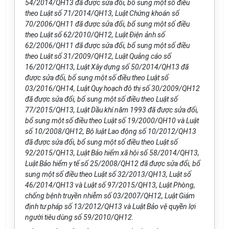
54/2014/QH13 đã được sửa đổi, bổ sung một số điều
theo Luật số 71/2014/QH13, Luật Chứng khoán số
70/2006/QH11 đã được sửa đ
ổ
i, bổ sung một số điều
theo Luật số 62/2010/QH12, Luật Điện ảnh s
ố
62/2006/QH
11
đã được sửa đổi, bổ sung một số điều
theo Luật s
ố
3
1
/2009/QH
1
2, Luật Quảng c
áo
số
16/2012/QH13, Luật Xây dựng
số
50/2014/QH
1
3 đã
được sửa đổi, bổ sung một số điều theo Luật s
ố
03/2016/QH14, Luật Quy hoạch đô thị s
ố
30/2009/QH12
đã được sửa đổi, bổ sung một số điều theo Luật số
77/2015/QH13, Luật Dầu kh
í
năm 1993 đã đượ
c
sửa đổi,
bổ sung một số điều theo Luật s
ố
19/2000/QH10 và Luật
số 10/2008/QH12, Bộ luật Lao động s
ố
10/2012/QH13
đã được sửa đ
ổ
i, bổ s
u
ng một số điều theo Luật s
ố
92/2015/QH13, Luật Bảo hiểm xã hội s
ố
58/2014/QH13,
Luật Bảo hiểm y tế số 25/2008/QH12 đã được sửa đ
ổ
i, bổ
sung một số điều theo Luật số 32/2013/QH13, Luật s
ố
46/2014/QH13 và Luật s
ố
97/2015/QH13, Luật Phòng,
ch
ố
ng bệnh truyền nhiễm s
ố
03/2007/QH12, Luật Gi
á
m
định tư pháp s
ố
13/2012/QH13 và Luật Bảo vệ quyền lợi
người tiêu dùng s
ố
59/2010/QH
1
2.