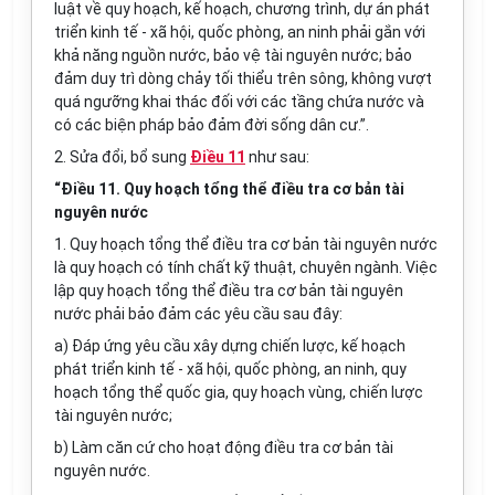
luật về quy hoạch, kế hoạch, chương trình, dự án phát
triển kinh tế - xã hội, quốc phòng, an ninh phải gắn với
khả năng nguồn nước, bảo vệ tài nguyên nước; b
ả
o
đả
m duy trì dòng chảy tối thiểu trên sông, không vượt
quá ngưỡng khai thác đối với các tầng chứa nước và
có các biện pháp bảo đảm đời sống dân cư.”.
2. Sửa đổi, bổ sung
Điều 11
như sau:
“Điều 11. Quy hoạch tổng thể điều tra
cơ
bản tài
nguyên nước
1. Quy hoạch tổng thể điều tra cơ bản tài nguyên nước
là quy hoạch có tính chất kỹ thuật, chuyên ngành. Việc
lập quy hoạch tổng thể điều tra cơ bản tài nguyên
nước phải bảo đảm các yêu cầu sau đây:
a) Đáp ứng yêu cầu xây dựng chiến lược, kế hoạch
phát triển kinh tế - xã hội, quốc phòng, an ninh, quy
hoạch tổng thể quốc gia, quy hoạch vùng, chiến lược
tài nguyên nước;
b) Làm căn cứ cho hoạt động điều tra cơ bản tài
nguyên nước.