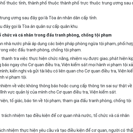
ố thuộc tỉnh, thành phố thuộc thành phố trực thuộc trung ương sau
trung ương sau đây gọi là Tòa án nhân dân cấp tỉnh.
 đây gọi là Tòa án quân sự cấp quân khu.
ổ chức và cá nhân trong đấu tranh phòng, chống tội phạm
an nhà nước phải áp dụng các biện pháp phòng ngừa tội phạm, phối hợ
rong việc đấu tranh phòng, chống tội phạm.
thanh tra việc thực hiện chức năng, nhiệm vụ được giao; phát hiện kị
ng báo ngay cho Cơ quan điều tra, Viện kiểm sát mọi hành vi phạm tội x
ình; kiến nghị và gửi tài liệu có liên quan cho Cơ quan điều tra, Viện ki
h vi phạm tội.
nhiệm về việc không thông báo hoặc cung cấp thông tin sai sự thật về
 lĩnh vực quản lý của mình cho Cơ quan điều tra, Viện kiểm sát.
ện, tố giác, báo tin về tội phạm; tham gia đấu tranh phòng, chống tội
ó trách nhiệm tạo điều kiện để cơ quan nhà nước, tổ chức và cá nhân
ách nhiệm thực hiện yêu cầu và tạo điều kiện để cơ quan, người có th