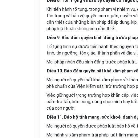
Điều 8. Tôn trọng và bảo vệ quyền con người,
Khi tiến hành tố tụng, trong phạm vi nhiệm vụ
tôn trọng và bảo vệ quyền con người, quyền
và
cần thiết của những biện pháp đã áp dụng, kịp
pháp luật hoặc không còn cần thiết.
Điều 9. Bảo đảm quyền bình đẳng
trước
pháp 
Tố tụng hình sự được tiến hành theo nguyên tắ
tính, tín ngưỡng, tôn giáo, thành phần và địa vị
Mọi pháp nhân đều bình đẳng trước pháp luật, 
Điều 10. Bảo đảm quyền bất khả xâm phạm về
Mọi người có quyền bất khả xâm phạm về thân t
phê chuẩn của Viện kiểm sát, trừ trường hợp 
Việc giữ người trong trường hợp khẩn cấp, việ
cấm tra tấn, bức cung, dùng nhục hình hay bất
của con người.
Điều 11. Bảo hộ tính mạng, sức khoẻ, danh dự,
Mọi người có quyền được pháp luật bảo hộ về t
Mọi hành vi xâm phạm trái pháp luật tính mạn