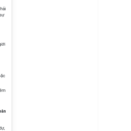
phải
 sự
iới
oặc
iêm
nhân
dự,