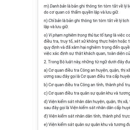
m)
Danh bản
là bản ghi thông tin tóm tắt về lý 
do cơ quan có thẩm quyền lập và lưu giữ.
n)
Chỉ bản
là bản ghi thông tin tóm tắt về lý lị
lập và lưu giữ.
o)
Vi phạm nghiêm trọng thủ tục tố tụng
là việc c
điều tra, truy tố, xét xử không thực hiện hoặc
quy định và đã xâm hại nghiêm trọng đến quyề
việc xác định sự thật khách quan, toàn diện củ
2. Trong Bộ luật này, những từ ngữ dưới đây đư
a) Cơ quan điều tra Công an huyện, quận, thị xã,
ương sau đây gọi là Cơ quan điều tra cấp huyệ
b) Cơ quan điều tra Công an tỉnh, thành phố trự
c) Cơ quan điều tra quân sự quân khu và tương
d) Viện kiểm sát nhân dân huyện, quận, thị xã, t
sau đây gọi là Viện kiểm sát nhân dân cấp huy
đ) Viện kiểm sát nhân dân tỉnh, thành phố trực
e) Viện kiểm sát quân sự quân khu và tương đư