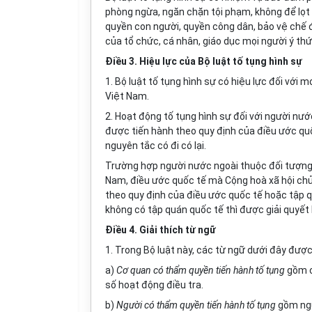
phòng ngừa, ngăn chặn tội phạm, không để lọt 
quyền con người,
quyền công dân, bảo vệ chế độ
của tổ chức, cá nhân, giáo dục mọi người ý th
Điều 3. Hiệu lực của Bộ luật tố tụng hình sự
1. Bộ luật tố tụng hình sự có hiệu lực đối với 
Việt Nam.
2. Hoạt động tố tụng hình sự đối với người nư
được tiến hành theo quy định của điều ước qu
nguyên tắc có đi có lại.
Trường hợp người nước ngoài thuộc đối tượng 
Nam, điều ước quốc tế mà Cộng hoà xã hội chủ 
theo quy định của điều ước quốc tế hoặc tập 
không có tập quán quốc tế thì được giải quyết
Điều 4. Giải thích từ ngữ
1. Trong Bộ luật này, các từ ngữ dưới đây được
a)
Cơ quan có thẩm quyền tiến hành tố tụng
gồm c
số hoạt động điều tra.
b)
Người có thẩm quyền tiến hành tố tụng
gồm ngư