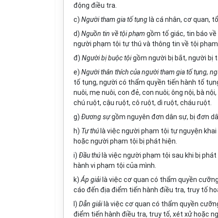
động điều tra.
c)
Người tham gia tố tụng
là cá nhân, cơ quan, t
d)
Nguồn tin về tội phạm
gồm tố giác, tin báo về 
người phạm tội tự thú và thông tin về tội phạm
đ)
Người bị buộc tội
gồm người bị bắt, người bị t
e)
Người thân thích của người tham gia tố tụng, n
tố tụng, người có thẩm quyền tiến hành tố tụn
nuôi, mẹ nuôi, con đẻ, con nuôi; ông nội, bà nội,
chú ruột, cậu ruột, cô ruột, dì ruột, cháu ruột.
g)
Đương sự
gồm nguyên đơn dân sự, bị đơn dân 
h)
Tự thú
là việc người phạm tội tự nguyện khai
hoặc người phạm tội bị phát hiện.
i)
Đầu thú
là việc người phạm tội sau khi bị phá
hành vi phạm tội của mình.
k)
Áp giải
là việc cơ quan có thẩm quyền cưỡng ch
cáo đến địa điểm tiến hành điều tra, truy tố ho
l)
Dẫn giải
là việc cơ quan có thẩm quyền cưỡng 
điểm tiến hành điều tra, truy tố, xét xử hoặc ng