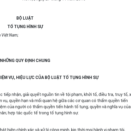
BỘ LUẬT
TỐ TỤNG HÌNH SỰ
 Việt Nam;
NHỮNG QUY ĐỊNH CHUNG
HIỆM VỤ, HIỆU LỰC CỦA BỘ LUẬT TỐ TỤNG HÌNH SỰ
c tiếp nhận, giải quyết nguồn tin về tội phạm, khởi tố, điều tra, truy tố, 
ệm vụ, quyền hạn và mối quan hệ giữa các cơ quan có thẩm quyền
tiến
iệm của người có thẩm quyền tiến hành tố tụng; quyền và nghĩa vụ của
hân; hợp tác quốc tế trong tố tụng hình sự.
át hiện chính xác và xử lý công minh, kịp thời mọi hành vi phạm tội,