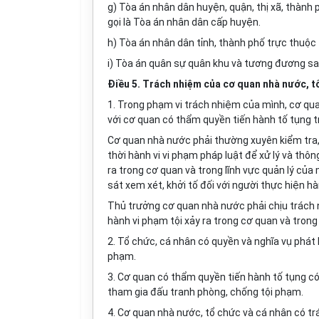
g) Tòa án nhân dân huyện, quận, thị xã, thành ph
gọi là Tòa án nhân dân cấp huyện.
h) Tòa án nhân dân tỉnh, thành phố trực thuộc 
i) Tòa án quân sự quân khu và tương đương sau
Điều 5. Trách nhiệm của cơ quan nhà nước, t
1. Trong phạm vi trách nhiệm của mình, cơ qu
với cơ quan có thẩm quyền tiến hành tố tụng t
Cơ quan nhà nước phải thường xuyên kiểm tra, 
thời hành vi vi phạm pháp luật để xử lý và thô
ra trong cơ quan và trong lĩnh vực quản lý của m
sát xem xét, khởi tố đối với người
thực hiện
hàn
Thủ trưởng cơ quan nhà nước phải chịu trách 
hành vi phạm tội xảy ra trong cơ quan và trong
2. Tổ chức, cá nhân có quyền và nghĩa vụ phát hi
phạm.
3. Cơ quan có thẩm quyền tiến hành tố tụng c
tham gia đấu tranh phòng, chống tội phạm.
4. Cơ quan nhà nước, tổ chức và cá nhân có tr