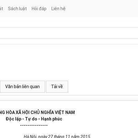
ật
Sách luật
Hỏi đáp
Liên hệ
Văn bản liên quan
Tải về
G HÒA XÃ HỘI CHỦ NGHĨA VIỆT NAM
Độc lập - Tự do - Hạnh phúc
---------------
Hà Nội,
ngày 27 tháng 11 năm 2015