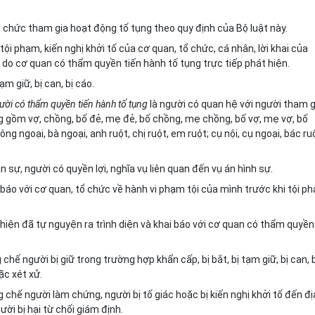
ổ chức tham gia hoạt động tố tụng theo quy định của Bộ luật này.
tội phạm, kiến nghị khởi tố của cơ quan, tổ chức, cá nhân, lời khai của
 do cơ quan có thẩm quyền tiến hành tố tụng trực tiếp phát hiện.
ạm giữ, bị can, bị cáo.
gười có thẩm quyền tiến hành tố tụng
là người có quan hệ với người tham g
g gồm vợ, chồng, bố đẻ, mẹ đẻ, bố chồng, mẹ chồng, bố vợ, mẹ vợ, bố
 ông ngoại, bà ngoại, anh ruột, chị ruột, em ruột; cụ nội, cụ ngoại, bác ru
sự, người có quyền lợi, nghĩa vụ liên quan đến vụ án hình sự.
 báo với cơ quan, tổ chức về hành vi phạm tội của mình trước khi tội p
t hiện đã tự nguyện ra trình diện và khai báo với cơ quan có thẩm quyền
ế người bị giữ trong trường hợp khẩn cấp, bị bắt, bị tạm giữ, bị can, b
ặc xét xử.
chế người làm chứng, người bị tố giác hoặc bị kiến nghị khởi tố đến đị
ười bị hại từ chối giám định.