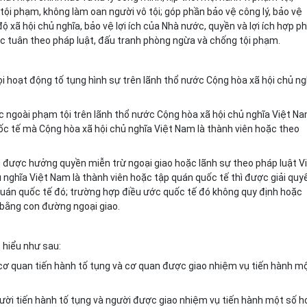
tội phạm, không làm oan người vô tội; góp phần bảo vệ công lý, bảo vệ
 xã hội chủ nghĩa, bảo vệ lợi ích của Nhà nước, quyền và lợi ích hợp p
ức tuân theo pháp luật, đấu tranh phòng ngừa và chống tội phạm.
mọi hoạt động tố tụng hình sự trên lãnh thổ nước Cộng hòa xã hội chủ ng
ớc ngoài phạm tội trên lãnh thổ nước Cộng hòa xã hội chủ nghĩa Việt N
ốc tế mà Cộng hòa xã hội chủ nghĩa Việt Nam là thành viên hoặc theo
được hưởng quyền miễn trừ ngoại giao hoặc lãnh sự theo pháp luật V
nghĩa Việt Nam là thành viên hoặc tập quán quốc tế thì được giải quy
quán quốc tế đó; trường hợp điều ước quốc tế đó không quy định hoặc
 bằng con đường ngoại giao.
 hiểu như sau:
ơ quan tiến hành tố tụng và cơ quan được giao nhiệm vụ tiến hành m
ời tiến hành tố tụng và người được giao nhiệm vụ tiến hành một số h