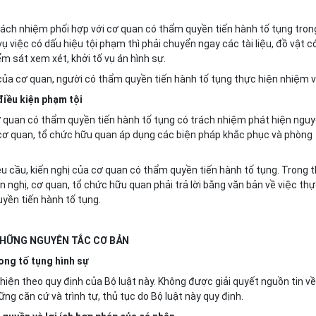
rách nhiệm phối hợp với cơ quan có thẩm quyền tiến hành tố tụng tron
vụ việc có dấu hiệu tội phạm thì phải chuyển ngay các tài liệu, đồ vật c
ểm sát xem xét, khởi tố vụ án hình sự.
của cơ quan, người có thẩm quyền tiến hành tố tụng thực hiện nhiệm v
điều kiện phạm tội
 cơ quan có thẩm quyền tiến hành tố tụng có trách nhiệm phát hiện ngu
ị cơ quan, tổ chức hữu quan áp dụng các biện pháp khắc phục và phòng
êu cầu, kiến nghị của cơ quan có thẩm quyền tiến hành tố tụng. Trong t
 nghị, cơ quan, tổ chức hữu quan phải trả lời bằng văn bản về việc th
uyền tiến hành tố tụng.
HỮNG NGUYÊN TẮC CƠ BẢN
ong tố tụng hình sự
iện theo quy định của Bộ luật này. Không được giải quyết nguồn tin về
hững căn cứ và trình tự, thủ tục do Bộ luật này quy định.