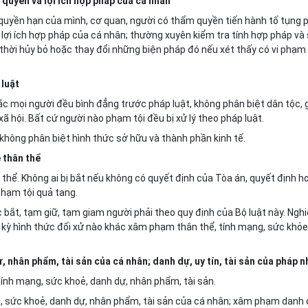
 quyền và lợi ích hợp pháp của cá nhân
, quyền hạn của mình, cơ quan, người có thẩm quyền tiến hành tố tụng 
 lợi ích hợp pháp của
cá nhân; thường xuyên kiểm tra tính hợp pháp và
 thời hủy bỏ hoặc thay đổi những biện pháp đó nếu xét thấy có vi phạm
luật
c mọi người đều bình đẳng trước pháp luật, không phân biệt dân tộc, g
 xã hội. Bất cứ người nào phạm tội đều bị xử lý theo pháp luật.
không phân biệt hình thức sở hữu và thành phần kinh tế.
 thân thể
hể. Không ai bị bắt nếu không có quyết định của Tòa án, quyết định h
phạm tội quả tang.
c bắt, tạm giữ, tạm giam người phải theo quy định của Bộ luật này. Ngh
 kỳ hình thức đối xử nào khác xâm phạm thân thể, tính mạng, sức khỏe
 nhân phẩm, tài sản của cá nhân; danh dự, uy tín, tài sản của pháp 
ính mạng, sức khoẻ, danh dự, nhân phẩm, tài sản.
g, sức khoẻ, danh dự, nhân phẩm, tài sản của cá nhân; xâm phạm danh 