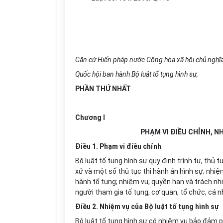
Căn cứ Hiến pháp nước Cộng hòa xã hội chủ nghĩa
Quốc hội ban hành Bộ luật tố tụng hình sự,
PHẦN THỨ NHẤT
Chương I
PHẠM VI ĐIỀU CHỈNH, N
Điều 1. Phạm vi điều chỉnh
Bộ luật
tố tụng hình sự
quy định trình tự, thủ tụ
xử và một số thủ tục thi hành án hình sự; nhi
hành tố tụng; nhiệm vụ, quyền hạn và trách nh
người tham gia tố tụng, cơ quan, tổ chức, cá n
Điều 2. Nhiệm vụ của Bộ luật tố tụng hình sự
Bộ luật tố tụng hình sự có nhiệm vụ bảo đảm ph