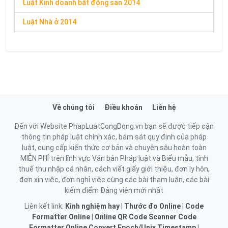
Luật Kinh doanh bất động sản 2014
Luật Nhà ở 2014
Về chúng tôi
Điều khoản
Liên hệ
Đến với Website PhapLuatCongDong.vn bạn sẽ được tiếp cận
thông tin pháp luật chính xác, bám sát quy định của pháp
luật, cung cấp kiến thức cơ bản và chuyên sâu hoàn toàn
MIỄN PHÍ trên lĩnh vực Văn bản Pháp luật và Biểu mẫu, tính
thuế thu nhập cá nhân, cách viết giấy giới thiệu, đơn ly hôn,
đơn xin việc, đơn nghỉ việc cùng các bài tham luận, các bài
kiểm điểm Đảng viên mới nhất
Liên kết link:
Kinh nghiệm hay
|
Thước đo Online
|
Code
Formatter Online
|
Online QR Code Scanner
Code
Formatter Online
Convert Epoch/Unix Timestamp
|