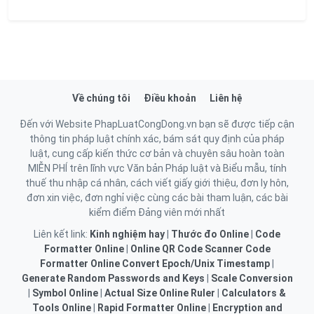
Về chúng tôi
Điều khoản
Liên hệ
Đến với Website PhapLuatCongDong.vn bạn sẽ được tiếp cận
thông tin pháp luật chính xác, bám sát quy định của pháp
luật, cung cấp kiến thức cơ bản và chuyên sâu hoàn toàn
MIỄN PHÍ trên lĩnh vực Văn bản Pháp luật và Biểu mẫu, tính
thuế thu nhập cá nhân, cách viết giấy giới thiệu, đơn ly hôn,
đơn xin việc, đơn nghỉ việc cùng các bài tham luận, các bài
kiểm điểm Đảng viên mới nhất
Liên kết link:
Kinh nghiệm hay
|
Thước đo Online
|
Code
Formatter Online
|
Online QR Code Scanner
Code
Formatter Online
Convert Epoch/Unix Timestamp
|
Generate Random Passwords and Keys
|
Scale Conversion
|
Symbol Online
|
Actual Size Online Ruler
|
Calculators &
Tools Online
|
Rapid Formatter Online
|
Encryption and