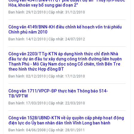
Công văn 4341/BNN-HTQT phê duyệt dự án "Thủy lợi Phước
Hòa, khoản vay bổ sung giai đoạn 2"
Ban hành: 29/12/2010 | Cập nhật: 31/12/2010
Công văn 4149/BNN-KH điều chỉnh kế hoạch vốn trái phiếu
Chính phủ năm 2010
Ban hành: 14/12/2010 | Cập nhật: 24/07/2012
Công văn 2203/TTg-KTN áp dụng hình thức chỉ định Nhà
đầu tư dự án đầu tư xây dựng công trình đường liên huyện
Thạnh Phú - Mỏ Cày Nam dọc sông Cổ chiên, tỉnh Bến Tre
theo hình thức Hợp đồng BT
Ban hành: 02/12/2010 | Cập nhật: 17/12/2010
Công văn 1711/VPCP-ĐP thực hiện Thông báo 514-
TB/VPTW
Ban hành: 17/03/2010 | Cập nhật: 22/03/2010
Công văn 1528/UBND-KTN về ủy quyền cấp phép hoạt động
điện lực do Ủy ban nhân dân tỉnh Vĩnh Long ban hành
Ban hành: 04/06/2008 | Cập nhật: 28/01/2011