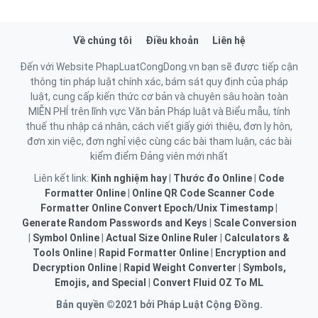
Về chúng tôi
Điều khoản
Liên hệ
Đến với Website PhapLuatCongDong.vn bạn sẽ được tiếp cận
thông tin pháp luật chính xác, bám sát quy định của pháp
luật, cung cấp kiến thức cơ bản và chuyên sâu hoàn toàn
MIỄN PHÍ trên lĩnh vực Văn bản Pháp luật và Biểu mẫu, tính
thuế thu nhập cá nhân, cách viết giấy giới thiệu, đơn ly hôn,
đơn xin việc, đơn nghỉ việc cùng các bài tham luận, các bài
kiểm điểm Đảng viên mới nhất
Liên kết link:
Kinh nghiệm hay
|
Thước đo Online
|
Code
Formatter Online
|
Online QR Code Scanner
Code
Formatter Online
Convert Epoch/Unix Timestamp
|
Generate Random Passwords and Keys
|
Scale Conversion
|
Symbol Online
|
Actual Size Online Ruler
|
Calculators &
Tools Online
|
Rapid Formatter Online
|
Encryption and
Decryption Online
|
Rapid Weight Converter
|
Symbols,
Emojis, and Special
|
Convert Fluid OZ To ML
Bản quyền ©2021 bởi Pháp Luật Cộng Đồng.