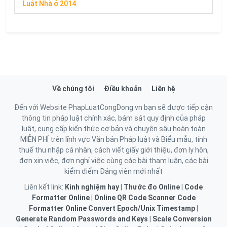
Luật Nhà ở 2014
Về chúng tôi
Điều khoản
Liên hệ
Đến với Website PhapLuatCongDong.vn bạn sẽ được tiếp cận
thông tin pháp luật chính xác, bám sát quy định của pháp
luật, cung cấp kiến thức cơ bản và chuyên sâu hoàn toàn
MIỄN PHÍ trên lĩnh vực Văn bản Pháp luật và Biểu mẫu, tính
thuế thu nhập cá nhân, cách viết giấy giới thiệu, đơn ly hôn,
đơn xin việc, đơn nghỉ việc cùng các bài tham luận, các bài
kiểm điểm Đảng viên mới nhất
Liên kết link:
Kinh nghiệm hay
|
Thước đo Online
|
Code
Formatter Online
|
Online QR Code Scanner
Code
Formatter Online
Convert Epoch/Unix Timestamp
|
Generate Random Passwords and Keys
|
Scale Conversion